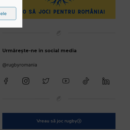
țele
Urmărește-ne în social media
@rugbyromania
Vreau să joc rugby