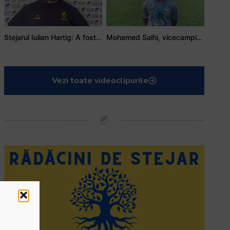
Stejarul Iulian Hartig: A fost un turneu care a unit mai mult echipa
Mohamed Salhi, vicecampion național juniori I: Rugby-ul te învață să accepți și înfrângerile
Vezi toate videoclipurile