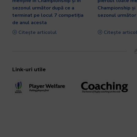
menține în Championship și în
pierdut toate me
sezonul următor după ce a
Championship și 
terminat pe locul 7 competiția
sezonul următor 
de anul acesta
Citește articolul
Citește artico
Link-uri utile