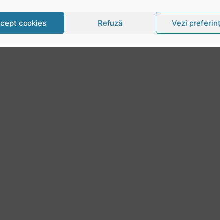
cept cookies
Refuză
Vezi preferin