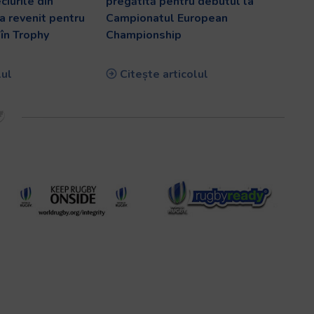
ciurile din
pregătită pentru debutul la
a revenit pentru
Campionatul European
în Trophy
Championship
lul
Citește articolul