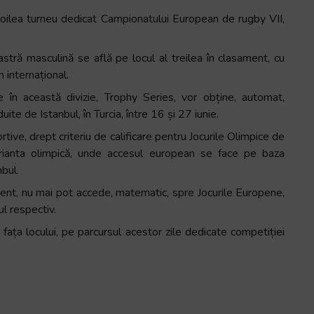
 doilea turneu dedicat Campionatului European de rugby VII,
stră masculină se află pe locul al treilea în clasament, cu
 internațional.
e în această divizie, Trophy Series, vor obține, automat,
uite de Istanbul, în Turcia, între 16 și 27 iunie.
ive, drept criteriu de calificare pentru Jocurile Olimpice de
ianta olimpică, unde accesul european se face pe baza
bul.
ament, nu mai pot accede, matematic, spre Jocurile Europene,
ul respectiv.
 fața locului, pe parcursul acestor zile dedicate competiției