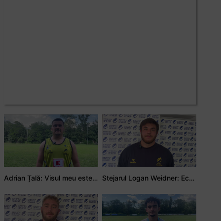
Adrian Țală: Visul meu este să debutez pentru România
Stejarul Logan Weidner: Echipa a muncit mult, iar asta se va vedea în meciurile de la Nations Cup