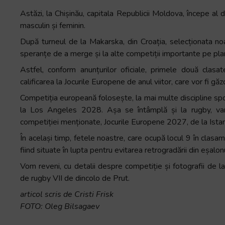
Astăzi, la Chișinău, capitala Republicii Moldova, începe al
masculin și feminin.
După turneul de la Makarska, din Croația, selecționata noa
speranțe de a merge și la alte competiții importante pe plan
Astfel, conform anunțurilor oficiale, primele două clasat
calificarea la Jocurile Europene de anul viitor, care vor fi găzd
Competiția europeană folosește, la mai multe discipline sport
la Los Angeles 2028. Așa se întâmplă și la rugby, var
competiției menționate, Jocurile Europene 2027, de la Istan
În același timp, fetele noastre, care ocupă locul 9 în clas
fiind situate în lupta pentru evitarea retrogradării din eșalon
Vom reveni, cu detalii despre competiție și fotografii de la
de rugby VII de dincolo de Prut.
articol scris de Cristi Frisk
FOTO: Oleg Bilsagaev