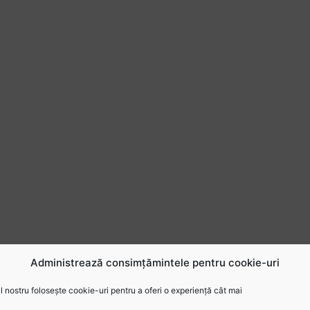
Administrează consimțămintele pentru cookie-uri
 nostru folosește cookie-uri pentru a oferi o experiență cât mai