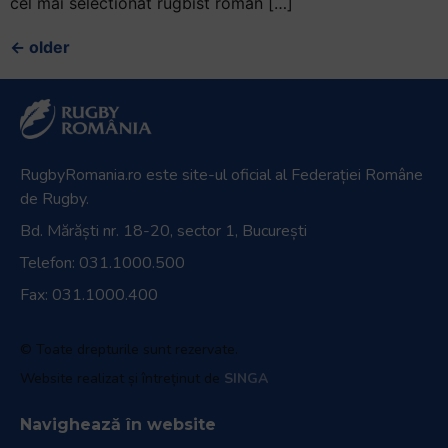
cel mai selectionat rugbist roman […]
←
older
RugbyRomania.ro
este site-ul oficial al Federației Române
de Rugby.
Bd. Mărăști nr. 18-20, sector 1, București
Telefon:
031.1000.500
Fax: 031.1000.400
© Toate drepturile sunt rezervate.
Website realizat și întreținut de
SINGA
Navighează în website