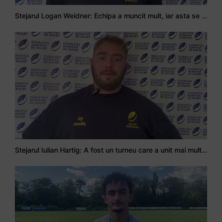
Stejarul Logan Weidner: Echipa a muncit mult, iar asta se va vedea în meciurile de la Nations Cup
Stejarul Iulian Hartig: A fost un turneu care a unit mai mult echipa