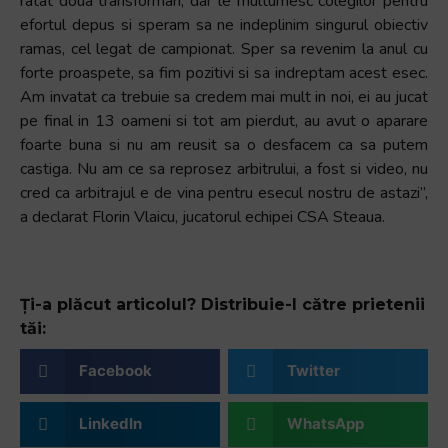
ratat doua transformari, dar le multumesc colegilor pentru
efortul depus si speram sa ne indeplinim singurul obiectiv
ramas, cel legat de campionat. Sper sa revenim la anul cu
forte proaspete, sa fim pozitivi si sa indreptam acest esec.
Am invatat ca trebuie sa credem mai mult in noi, ei au jucat
pe final in 13 oameni si tot am pierdut, au avut o aparare
foarte buna si nu am reusit sa o desfacem ca sa putem
castiga. Nu am ce sa reprosez arbitrului, a fost si video, nu
cred ca arbitrajul e de vina pentru esecul nostru de astazi”,
a declarat Florin Vlaicu, jucatorul echipei CSA Steaua.
Ți-a plăcut articolul? Distribuie-l către prietenii
tăi:
Facebook
Twitter
LinkedIn
WhatsApp