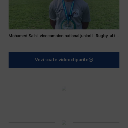
Mohamed Salhi, vicecampion național juniori I: Rugby-ul te învață să accepți și înfrângerile
Vezi toate videoclipurile