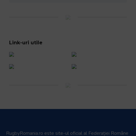
Link-uri utile
RugbyRomania.ro
este site-ul oficial al Federației Române