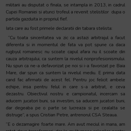
militarii au disputat o finala, se intampla in 2013, in cadrul
Cupei Romaniei si atunci trofeul a revenit stelistilor dupa o
partida gazduita in propriul fief.
Iata care au fost primele declaratii din tabara stelista:
“Cu toata sinceritatea va zic ca astazi arbitrajul a facut
diferenta si in momentul de fata va pot spune ca daca
rugbyul romanesc nu scoate capul afara nu il scoate din
cauza arbitrajului, ca suntem la nivelul nonprofesionismului.
Nu spun ca ne-a defavorizat pe noi si i-a favorizat pe Baia
Mare, dar spun ca suntem la nivelul mediu. E prima data
cand fac afirmatii de acest fel. Pentru joc felicit ambele
echipe, insa pentru felul in care s-a arbitrat, e ceva
dezastru. Obiectivul nostru e campionatul, incercam sa
aducem jucatori buni, sa investim, sa aducem jucatori buni,
dar degeaba pe o parte se lucreaza si pe cealalta se
distruge”, a spus Cristian Petre, antrenorul CSA Steaua.
“E o dezamagire foarte mare. Am avut meciul in mana, am