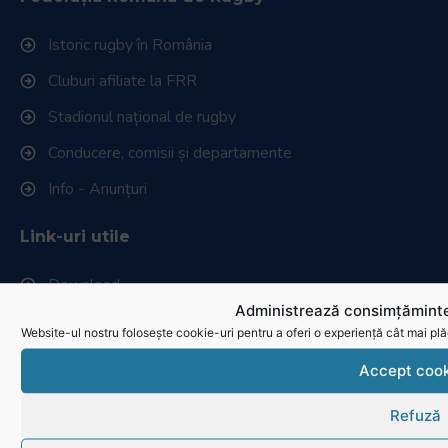
Istoric rugby în România
Cluburi afiliate la FRR
Stadionul național de rugby
Conducere, comisii și departamente
Info - Anunțuri
Link-uri utile
Download
Administrează consimțăminte
Politica de utilizare cookies
Website-ul nostru folosește cookie-uri pentru a oferi o experiență cât mai plă
Accept cook
Refuză