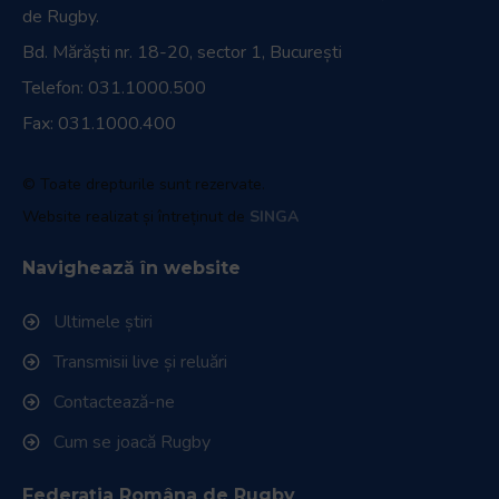
de Rugby.
Bd. Mărăști nr. 18-20, sector 1, București
Telefon:
031.1000.500
Fax: 031.1000.400
© Toate drepturile sunt rezervate.
Website realizat și întreținut de
SINGA
Navighează în website
Ultimele știri
Transmisii live și reluări
Contactează-ne
Cum se joacă Rugby
Federația Româna de Rugby