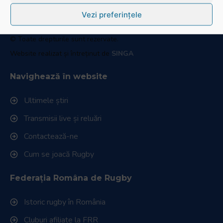
Fax: 031.1000.400
Vezi preferințele
© Toate drepturile sunt rezervate.
Website realizat și întreținut de
SINGA
Navighează în website
Ultimele știri
Transmisii live și reluări
Contactează-ne
Cum se joacă Rugby
Federația Româna de Rugby
Istoric rugby în România
Cluburi afiliate la FRR