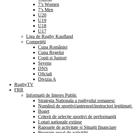
7’s Women
7’s Men
U20
U19
U18
U17
Liga de Rugby Kaufland
Competiții
Cupa României
Cupa Regelui
Copii si Juniori
Sevens
DNS
Oficiali
Divizia A
RugbyTV
FRR
Informații de Interes Public
Strategia Nationala a rugbyului romanesc
Numărul de sportivi/antrenori/instructori legitimați
Buget
Criterii de selecție sportivi de performanță
Loturi naționale extinse
Rapoarte de activitate și Situații financiare
Program anual de activități