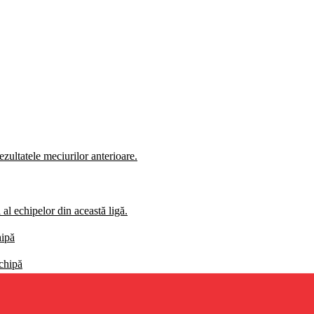
zultatele meciurilor anterioare.
al echipelor din această ligă.
hipă
echipă