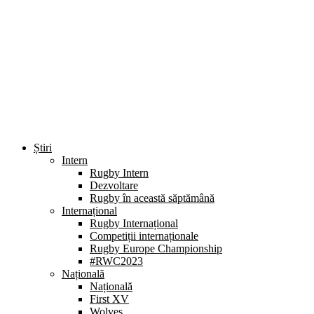
Știri
Intern
Rugby Intern
Dezvoltare
Rugby în această săptămână
Internațional
Rugby Internațional
Competiții internaționale
Rugby Europe Championship
#RWC2023
Națională
Națională
First XV
Wolves