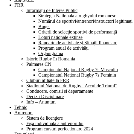
FRR
Informații de Interes Public
Strategia Nationala a rugbyului romanesc
Numărul de sportivi/antrenori/instructori legitimați
Buget
Criterii de selecție sportivi de performanță
Loturi naționale extinse
Rapoarte de activitate și Situații financiare
Program anual de activități
Organigrama
Istoric Rugby în Romania
Palmares CN
Campionatul Național Rugby 7s Masculin
Campionatul Național Rugby 7s Feminin
Cluburi afiliate la FRR
Stadionul Național de Rugby “Arcul de Triumf”
Conducere, comisii și departamente
Decizii Disciplinare
Info – Anunțuri
Tehnic
Antrenori
Sistem de licențiere
Fișă individuală a antrenorului
Program cursuri perfecționare 2024