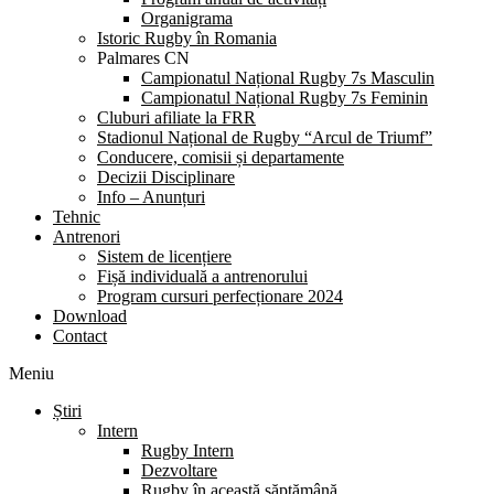
Organigrama
Istoric Rugby în Romania
Palmares CN
Campionatul Național Rugby 7s Masculin
Campionatul Național Rugby 7s Feminin
Cluburi afiliate la FRR
Stadionul Național de Rugby “Arcul de Triumf”
Conducere, comisii și departamente
Decizii Disciplinare
Info – Anunțuri
Tehnic
Antrenori
Sistem de licențiere
Fișă individuală a antrenorului
Program cursuri perfecționare 2024
Download
Contact
Meniu
Știri
Intern
Rugby Intern
Dezvoltare
Rugby în această săptămână