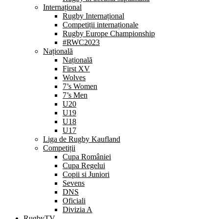
Internațional
Rugby Internațional
Competiții internaționale
Rugby Europe Championship
#RWC2023
Națională
Națională
First XV
Wolves
7’s Women
7’s Men
U20
U19
U18
U17
Liga de Rugby Kaufland
Competiții
Cupa României
Cupa Regelui
Copii si Juniori
Sevens
DNS
Oficiali
Divizia A
RugbyTV