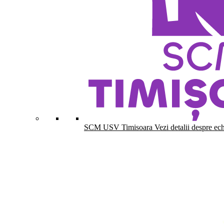
SCM USV Timisoara
Vezi detalii despre ec