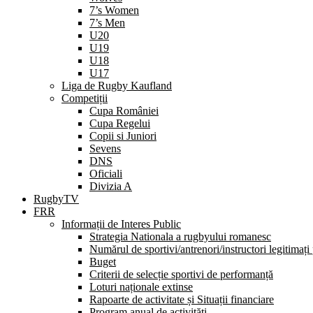
7’s Women
7’s Men
U20
U19
U18
U17
Liga de Rugby Kaufland
Competiții
Cupa României
Cupa Regelui
Copii si Juniori
Sevens
DNS
Oficiali
Divizia A
RugbyTV
FRR
Informații de Interes Public
Strategia Nationala a rugbyului romanesc
Numărul de sportivi/antrenori/instructori legitimați
Buget
Criterii de selecție sportivi de performanță
Loturi naționale extinse
Rapoarte de activitate și Situații financiare
Program anual de activități