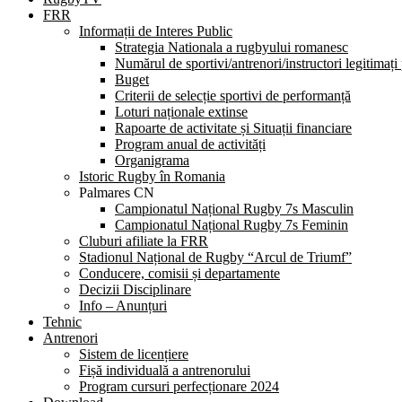
FRR
Informații de Interes Public
Strategia Nationala a rugbyului romanesc
Numărul de sportivi/antrenori/instructori legitimați
Buget
Criterii de selecție sportivi de performanță
Loturi naționale extinse
Rapoarte de activitate și Situații financiare
Program anual de activități
Organigrama
Istoric Rugby în Romania
Palmares CN
Campionatul Național Rugby 7s Masculin
Campionatul Național Rugby 7s Feminin
Cluburi afiliate la FRR
Stadionul Național de Rugby “Arcul de Triumf”
Conducere, comisii și departamente
Decizii Disciplinare
Info – Anunțuri
Tehnic
Antrenori
Sistem de licențiere
Fișă individuală a antrenorului
Program cursuri perfecționare 2024