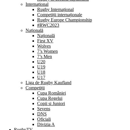
Internațional
Rugby Internațional
Competiții internaționale
Rugby Europe Championship
#RWC2023
Națională
Națională
First XV
Wolves
7’s Women
7’s Men
U20
U19
U18
U17
Liga de Rugby Kaufland
Competiții
Cupa României
Cupa Regelui
Copii si Juniori
Sevens
DNS
Oficiali
Divizia A
RugbyTV