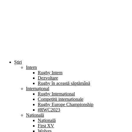
Știri
Intern
Rugby Intern
Dezvoltare
Rugby în această săptămână
Internațional
Rugby Internațional
Competiții internaționale
Rugby Europe Championship
#RWC2023
Națională
Națională
First XV
Wolves