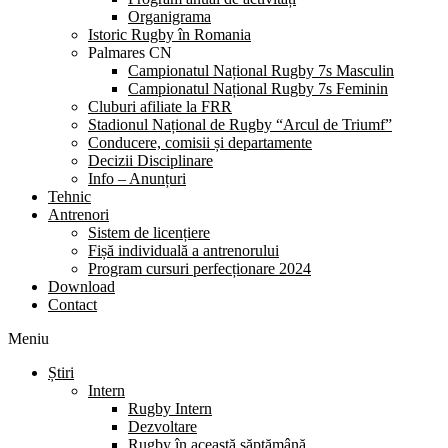
Organigrama
Istoric Rugby în Romania
Palmares CN
Campionatul Național Rugby 7s Masculin
Campionatul Național Rugby 7s Feminin
Cluburi afiliate la FRR
Stadionul Național de Rugby “Arcul de Triumf”
Conducere, comisii și departamente
Decizii Disciplinare
Info – Anunțuri
Tehnic
Antrenori
Sistem de licențiere
Fișă individuală a antrenorului
Program cursuri perfecționare 2024
Download
Contact
Meniu
Știri
Intern
Rugby Intern
Dezvoltare
Rugby în această săptămână