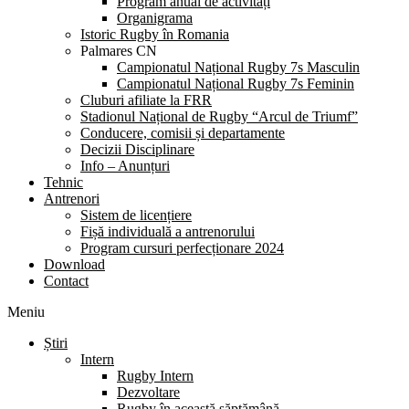
Program anual de activități
Organigrama
Istoric Rugby în Romania
Palmares CN
Campionatul Național Rugby 7s Masculin
Campionatul Național Rugby 7s Feminin
Cluburi afiliate la FRR
Stadionul Național de Rugby “Arcul de Triumf”
Conducere, comisii și departamente
Decizii Disciplinare
Info – Anunțuri
Tehnic
Antrenori
Sistem de licențiere
Fișă individuală a antrenorului
Program cursuri perfecționare 2024
Download
Contact
Meniu
Știri
Intern
Rugby Intern
Dezvoltare
Rugby în această săptămână