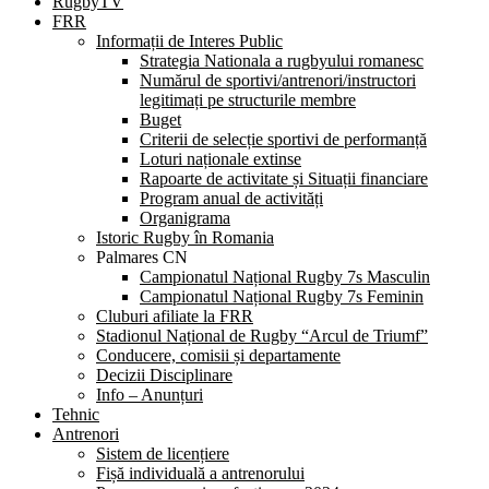
RugbyTV
FRR
Informații de Interes Public
Strategia Nationala a rugbyului romanesc
Numărul de sportivi/antrenori/instructori
legitimați pe structurile membre
Buget
Criterii de selecție sportivi de performanță
Loturi naționale extinse
Rapoarte de activitate și Situații financiare
Program anual de activități
Organigrama
Istoric Rugby în Romania
Palmares CN
Campionatul Național Rugby 7s Masculin
Campionatul Național Rugby 7s Feminin
Cluburi afiliate la FRR
Stadionul Național de Rugby “Arcul de Triumf”
Conducere, comisii și departamente
Decizii Disciplinare
Info – Anunțuri
Tehnic
Antrenori
Sistem de licențiere
Fișă individuală a antrenorului