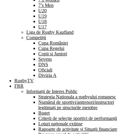
7’s Men
U20
U19
U18
U17
Liga de Rugby Kaufland
Competiții
Cupa României
Cupa Regelui
Copii si Juniori
Sevens
DNS
Oficiali
Divizia A
RugbyTV
FRR
Informații de Interes Public
Strategia Nationala a rugbyului romanesc
Numărul de sportivi/antrenori/instructori
legitimați pe structurile membre
Buget
Criterii de selecție sportivi de performanță
Loturi naționale extinse
Rapoarte de activitate și Situații financiare