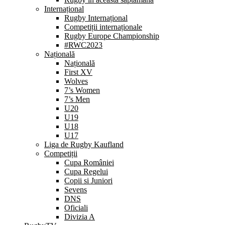
Internațional
Rugby Internațional
Competiții internaționale
Rugby Europe Championship
#RWC2023
Națională
Națională
First XV
Wolves
7’s Women
7’s Men
U20
U19
U18
U17
Liga de Rugby Kaufland
Competiții
Cupa României
Cupa Regelui
Copii si Juniori
Sevens
DNS
Oficiali
Divizia A