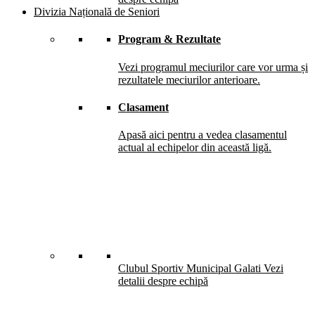
Divizia Națională de Seniori
Program & Rezultate
Vezi programul meciurilor care vor urma și
rezultatele meciurilor anterioare.
Clasament
Apasă aici pentru a vedea clasamentul
actual al echipelor din această ligă.
Clubul Sportiv Municipal Galati
Vezi
detalii despre echipă