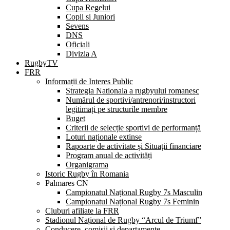
Cupa Regelui
Copii si Juniori
Sevens
DNS
Oficiali
Divizia A
RugbyTV
FRR
Informații de Interes Public
Strategia Nationala a rugbyului romanesc
Numărul de sportivi/antrenori/instructori
legitimați pe structurile membre
Buget
Criterii de selecție sportivi de performanță
Loturi naționale extinse
Rapoarte de activitate și Situații financiare
Program anual de activități
Organigrama
Istoric Rugby în Romania
Palmares CN
Campionatul Național Rugby 7s Masculin
Campionatul Național Rugby 7s Feminin
Cluburi afiliate la FRR
Stadionul Național de Rugby “Arcul de Triumf”
Conducere, comisii și departamente