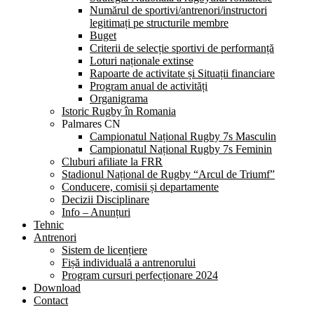
Numărul de sportivi/antrenori/instructori
legitimați pe structurile membre
Buget
Criterii de selecție sportivi de performanță
Loturi naționale extinse
Rapoarte de activitate și Situații financiare
Program anual de activități
Organigrama
Istoric Rugby în Romania
Palmares CN
Campionatul Național Rugby 7s Masculin
Campionatul Național Rugby 7s Feminin
Cluburi afiliate la FRR
Stadionul Național de Rugby “Arcul de Triumf”
Conducere, comisii și departamente
Decizii Disciplinare
Info – Anunțuri
Tehnic
Antrenori
Sistem de licențiere
Fișă individuală a antrenorului
Program cursuri perfecționare 2024
Download
Contact