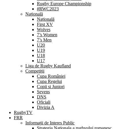
Rugby Europe Championship
#RWC2023
Națională
Națională
First XV
Wolves
7’s Women
7’s Men
U20
U19
U18
U17
Liga de Rugby Kaufland
Competiții
Cupa României
Cupa Regelui
Copii si Juniori
Sevens
DNS
Oficiali
Divizia A
RugbyTV
FRR
Informații de Interes Public
Strategia Nationala a rugbyului romanesc