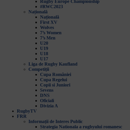
Rugby Europe Championship
#RWC2023
Națională
Națională
First XV
Wolves
7’s Women
7’s Men
U20
U19
U18
U17
Liga de Rugby Kaufland
Competiții
Cupa României
Cupa Regelui
Copii si Juniori
Sevens
DNS
Oficiali
Divizia A
RugbyTV
FRR
Informații de Interes Public
Strategia Nationala a rugbyului romanesc