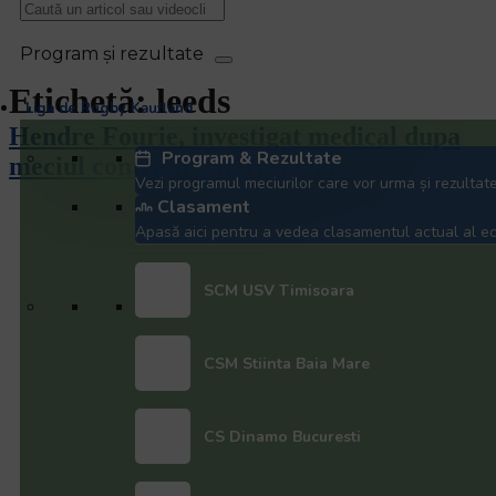
Etichetă:
leeds
Liga de Rugby Kaufland
Hendre Fourie, investigat medical dupa
Program & Rezultate
meciul contra Bucharest Oaks
Vezi programul meciurilor care vor urma și rezultate
Clasament
Apasă aici pentru a vedea clasamentul actual al ech
SCM USV Timisoara
CSM Stiinta Baia Mare
CS Dinamo Bucuresti