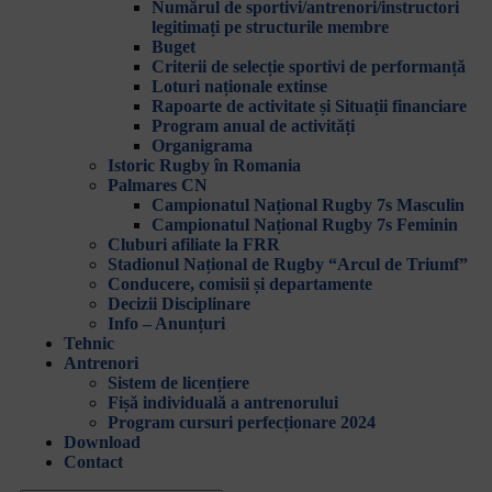
Numărul de sportivi/antrenori/instructori
legitimați pe structurile membre
Buget
Criterii de selecție sportivi de performanță
Loturi naționale extinse
Rapoarte de activitate și Situații financiare
Program anual de activități
Organigrama
Istoric Rugby în Romania
Palmares CN
Campionatul Național Rugby 7s Masculin
Campionatul Național Rugby 7s Feminin
Cluburi afiliate la FRR
Stadionul Național de Rugby “Arcul de Triumf”
Conducere, comisii și departamente
Decizii Disciplinare
Info – Anunțuri
Tehnic
Antrenori
Sistem de licențiere
Fișă individuală a antrenorului
Program cursuri perfecționare 2024
Download
Contact