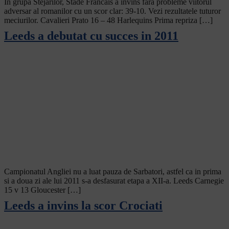
In grupa Stejarilor, Stade Francais a invins fara probleme viitorul
adversar al romanilor cu un scor clar: 39-10. Vezi rezultatele tuturor
meciurilor. Cavalieri Prato 16 – 48 Harlequins Prima repriza […]
Leeds a debutat cu succes in 2011
Campionatul Angliei nu a luat pauza de Sarbatori, astfel ca in prima
si a doua zi ale lui 2011 s-a desfasurat etapa a XII-a. Leeds Carnegie
15 v 13 Gloucester […]
Leeds a invins la scor Crociati