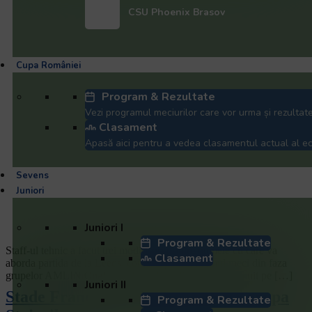
CSU Phoenix Brasov
Cupa României
Program & Rezultate
Vezi programul meciurilor care vor urma și rezultate
Clasament
Apasă aici pentru a vedea clasamentul actual al ech
Sevens
Juniori
Juniori I
Program & Rezultate
Staff-ul tehnic a facut trei modificari printre numele cu care va
Clasament
aborda partida de la Leeds, contand pentru ultimul meci din faza
grupelor AMLIN Challenge Cup. Badalicescu l-a inlocuit pe […]
Juniori II
Stade Francais, lider autoritar in grupa
Program & Rezultate