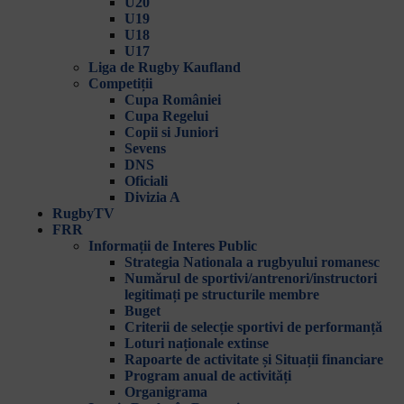
U20
U19
U18
U17
Liga de Rugby Kaufland
Competiții
Cupa României
Cupa Regelui
Copii si Juniori
Sevens
DNS
Oficiali
Divizia A
RugbyTV
FRR
Informații de Interes Public
Strategia Nationala a rugbyului romanesc
Numărul de sportivi/antrenori/instructori
legitimați pe structurile membre
Buget
Criterii de selecție sportivi de performanță
Loturi naționale extinse
Rapoarte de activitate și Situații financiare
Program anual de activități
Organigrama