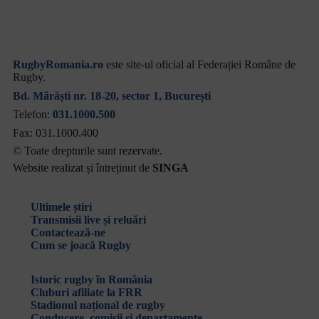
RugbyRomania.ro
este site-ul oficial al Federației Române de
Rugby.
Bd. Mărăști nr. 18-20, sector 1, București
Telefon:
031.1000.500
Fax: 031.1000.400
© Toate drepturile sunt rezervate.
Website realizat și întreținut de
SINGA
Navighează în website
Ultimele știri
Transmisii live și reluări
Contactează-ne
Cum se joacă Rugby
Federația Româna de Rugby
Istoric rugby în România
Cluburi afiliate la FRR
Stadionul național de rugby
Conducere, comisii și departamente