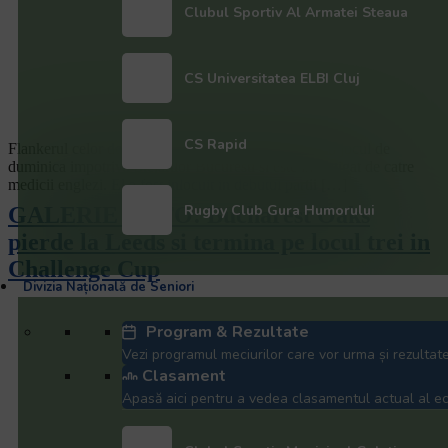
Clubul Sportiv Al Armatei Steaua
CS Universitatea ELBI Cluj
CS Rapid
Flankerul celor de la Leeds a suferit o accidentare in jocul de
duminica impotriva Stejarilor Bucuresti si este investigat de catre
medicii englezi. El a fost inlocuit in debutul partii […]
Rugby Club Gura Humorului
GALERIE FOTO: Bucharest Oaks
pierde la Leeds si termina pe locul trei in
Challenge Cup
Divizia Națională de Seniori
Program & Rezultate
Vezi programul meciurilor care vor urma și rezultate
Clasament
Apasă aici pentru a vedea clasamentul actual al ech