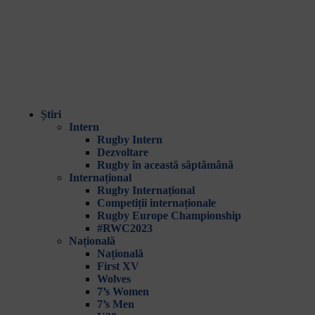
Știri
Intern
Rugby Intern
Dezvoltare
Rugby în această săptămână
Internațional
Rugby Internațional
Competiții internaționale
Rugby Europe Championship
#RWC2023
Națională
Națională
First XV
Wolves
7’s Women
7’s Men