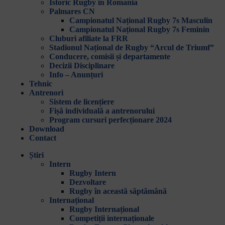
Istoric Rugby în Romania
Palmares CN
Campionatul Național Rugby 7s Masculin
Campionatul Național Rugby 7s Feminin
Cluburi afiliate la FRR
Stadionul Național de Rugby “Arcul de Triumf”
Conducere, comisii și departamente
Decizii Disciplinare
Info – Anunțuri
Tehnic
Antrenori
Sistem de licențiere
Fișă individuală a antrenorului
Program cursuri perfecționare 2024
Download
Contact
Știri
Intern
Rugby Intern
Dezvoltare
Rugby în această săptămână
Internațional
Rugby Internațional
Competiții internaționale