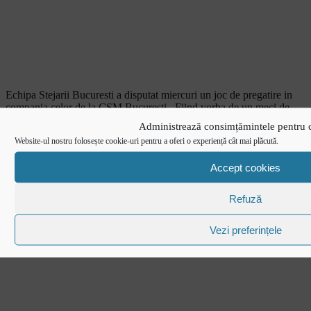
Echipa Stejarii Bucuresti a disputat miercuri un joc de pregatire in
compania celor de la CSM Bucuresti. Fiind vorba de un meci de
pregatire nu a fost tinut un scor […]
Administrează consimțămintele pentru 
Stejarii Bucuresti au pierdut la debutul in
Website-ul nostru folosește cookie-uri pentru a oferi o experiență cât mai plăcută.
AMLIN Challenge Cup
Accept cookies
Refuză
Vezi preferințele