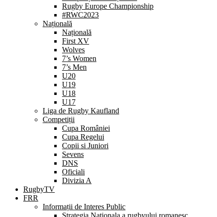
Rugby Europe Championship
#RWC2023
Națională
Națională
First XV
Wolves
7’s Women
7’s Men
U20
U19
U18
U17
Liga de Rugby Kaufland
Competiții
Cupa României
Cupa Regelui
Copii si Juniori
Sevens
DNS
Oficiali
Divizia A
RugbyTV
FRR
Informații de Interes Public
Strategia Nationala a rugbyului romanesc