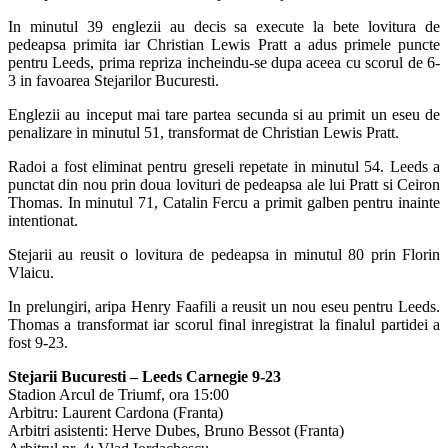
In minutul 39 englezii au decis sa execute la bete lovitura de
pedeapsa primita iar Christian Lewis Pratt a adus primele puncte
pentru Leeds, prima repriza incheindu-se dupa aceea cu scorul de 6-
3 in favoarea Stejarilor Bucuresti.
Englezii au inceput mai tare partea secunda si au primit un eseu de
penalizare in minutul 51, transformat de Christian Lewis Pratt.
Radoi a fost eliminat pentru greseli repetate in minutul 54. Leeds a
punctat din nou prin doua lovituri de pedeapsa ale lui Pratt si Ceiron
Thomas. In minutul 71, Catalin Fercu a primit galben pentru inainte
intentionat.
Stejarii au reusit o lovitura de pedeapsa in minutul 80 prin Florin
Vlaicu.
In prelungiri, aripa Henry Faafili a reusit un nou eseu pentru Leeds.
Thomas a transformat iar scorul final inregistrat la finalul partidei a
fost 9-23.
Stejarii Bucuresti – Leeds Carnegie 9-23
Stadion Arcul de Triumf, ora 15:00
Arbitru: Laurent Cardona (Franta)
Arbitri asistenti: Herve Dubes, Bruno Bessot (Franta)