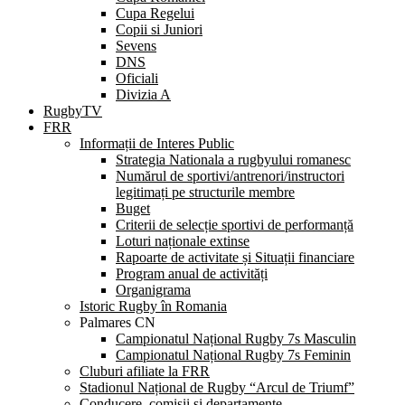
Cupa Regelui
Copii si Juniori
Sevens
DNS
Oficiali
Divizia A
RugbyTV
FRR
Informații de Interes Public
Strategia Nationala a rugbyului romanesc
Numărul de sportivi/antrenori/instructori
legitimați pe structurile membre
Buget
Criterii de selecție sportivi de performanță
Loturi naționale extinse
Rapoarte de activitate și Situații financiare
Program anual de activități
Organigrama
Istoric Rugby în Romania
Palmares CN
Campionatul Național Rugby 7s Masculin
Campionatul Național Rugby 7s Feminin
Cluburi afiliate la FRR
Stadionul Național de Rugby “Arcul de Triumf”
Conducere, comisii și departamente