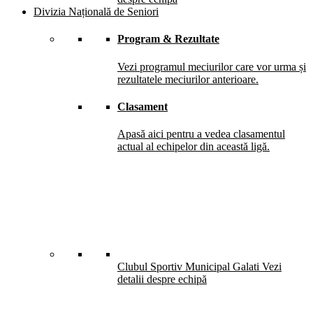
Divizia Națională de Seniori
Program & Rezultate
Vezi programul meciurilor care vor urma și
rezultatele meciurilor anterioare.
Clasament
Apasă aici pentru a vedea clasamentul
actual al echipelor din această ligă.
Clubul Sportiv Municipal Galati
Vezi
detalii despre echipă