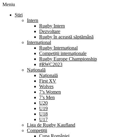
Meniu
Știri
Intern
Rugby Intern
Dezvoltare
Rugby în această săptămână
Internațional
Rugby Internațional
Competiții internaționale
Rugby Europe Championship
#RWC2023
Națională
Națională
First XV
Wolves
7’s Women
7’s Men
U20
U19
U18
U17
Liga de Rugby Kaufland
Competiții
Cupa României