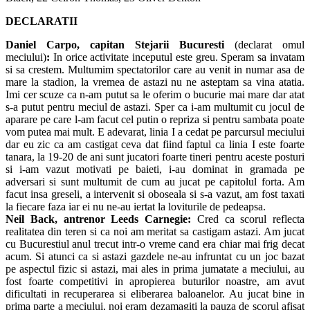
DECLARATII
Daniel Carpo, capitan Stejarii Bucuresti
(declarat omul
meciului)
:
In orice activitate inceputul este greu. Speram sa invatam
si sa crestem. Multumim spectatorilor care au venit in numar asa de
mare la stadion, la vremea de astazi nu ne asteptam sa vina atatia.
Imi cer scuze ca n-am putut sa le oferim o bucurie mai mare dar atat
s-a putut pentru meciul de astazi. Sper ca i-am multumit cu jocul de
aparare pe care l-am facut cel putin o repriza si pentru sambata poate
vom putea mai mult. E adevarat, linia I a cedat pe parcursul meciului
dar eu zic ca am castigat ceva dat fiind faptul ca linia I este foarte
tanara, la 19-20 de ani sunt jucatori foarte tineri pentru aceste posturi
si i-am vazut motivati pe baieti, i-au dominat in gramada pe
adversari si sunt multumit de cum au jucat pe capitolul forta. Am
facut insa greseli, a intervenit si oboseala si s-a vazut, am fost taxati
la fiecare faza iar ei nu ne-au iertat la loviturile de pedeapsa.
Neil Back, antrenor Leeds Carnegie:
Cred ca scorul reflecta
realitatea din teren si ca noi am meritat sa castigam astazi. Am jucat
cu Bucurestiul anul trecut intr-o vreme cand era chiar mai frig decat
acum. Si atunci ca si astazi gazdele ne-au infruntat cu un joc bazat
pe aspectul fizic si astazi, mai ales in prima jumatate a meciului, au
fost foarte competitivi in apropierea buturilor noastre, am avut
dificultati in recuperarea si eliberarea baloanelor. Au jucat bine in
prima parte a meciului, noi eram dezamagiti la pauza de scorul afisat