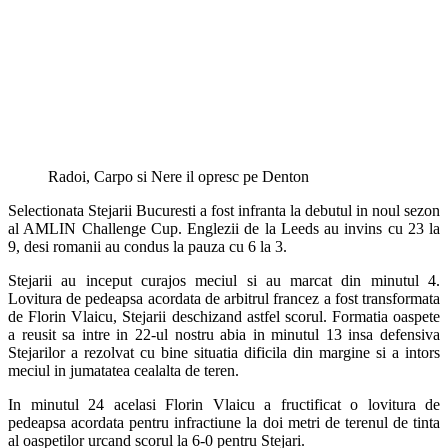
Radoi, Carpo si Nere il opresc pe Denton
Selectionata Stejarii Bucuresti a fost infranta la debutul in noul sezon
al AMLIN Challenge Cup. Englezii de la Leeds au invins cu 23 la
9, desi romanii au condus la pauza cu 6 la 3.
Stejarii au inceput curajos meciul si au marcat din minutul 4.
Lovitura de pedeapsa acordata de arbitrul francez a fost transformata
de Florin Vlaicu, Stejarii deschizand astfel scorul. Formatia oaspete
a reusit sa intre in 22-ul nostru abia in minutul 13 insa defensiva
Stejarilor a rezolvat cu bine situatia dificila din margine si a intors
meciul in jumatatea cealalta de teren.
In minutul 24 acelasi Florin Vlaicu a fructificat o lovitura de
pedeapsa acordata pentru infractiune la doi metri de terenul de tinta
al oaspetilor urcand scorul la 6-0 pentru Stejari.