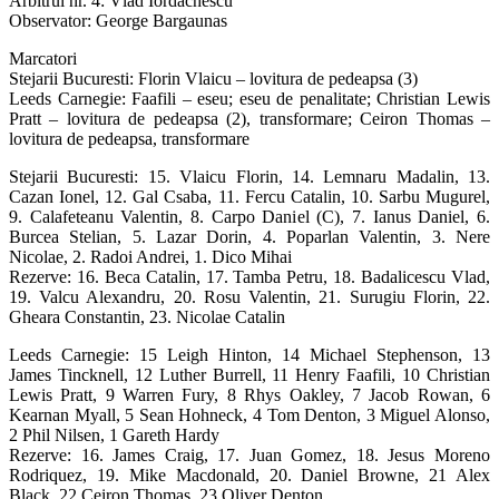
Arbitrul nr. 4: Vlad Iordachescu
Observator: George Bargaunas
Marcatori
Stejarii Bucuresti: Florin Vlaicu – lovitura de pedeapsa (3)
Leeds Carnegie: Faafili – eseu; eseu de penalitate; Christian Lewis
Pratt – lovitura de pedeapsa (2), transformare; Ceiron Thomas –
lovitura de pedeapsa, transformare
Stejarii Bucuresti: 15. Vlaicu Florin, 14. Lemnaru Madalin, 13.
Cazan Ionel, 12. Gal Csaba, 11. Fercu Catalin, 10. Sarbu Mugurel,
9. Calafeteanu Valentin, 8. Carpo Daniel (C), 7. Ianus Daniel, 6.
Burcea Stelian, 5. Lazar Dorin, 4. Poparlan Valentin, 3. Nere
Nicolae, 2. Radoi Andrei, 1. Dico Mihai
Rezerve: 16. Beca Catalin, 17. Tamba Petru, 18. Badalicescu Vlad,
19. Valcu Alexandru, 20. Rosu Valentin, 21. Surugiu Florin, 22.
Gheara Constantin, 23. Nicolae Catalin
Leeds Carnegie: 15 Leigh Hinton, 14 Michael Stephenson, 13
James Tincknell, 12 Luther Burrell, 11 Henry Faafili, 10 Christian
Lewis Pratt, 9 Warren Fury, 8 Rhys Oakley, 7 Jacob Rowan, 6
Kearnan Myall, 5 Sean Hohneck, 4 Tom Denton, 3 Miguel Alonso,
2 Phil Nilsen, 1 Gareth Hardy
Rezerve: 16. James Craig, 17. Juan Gomez, 18. Jesus Moreno
Rodriquez, 19. Mike Macdonald, 20. Daniel Browne, 21 Alex
Black, 22 Ceiron Thomas, 23 Oliver Denton