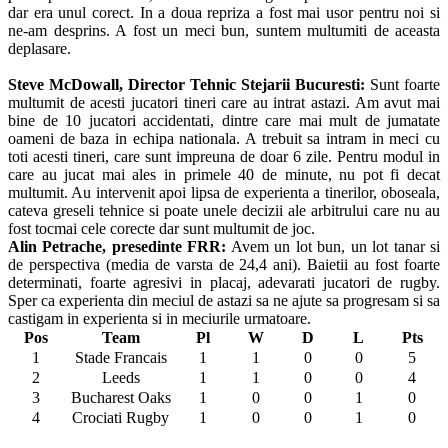
dar era unul corect. In a doua repriza a fost mai usor pentru noi si
ne-am desprins. A fost un meci bun, suntem multumiti de aceasta
deplasare.
Steve McDowall, Director Tehnic Stejarii Bucuresti:
Sunt foarte
multumit de acesti jucatori tineri care au intrat astazi. Am avut mai
bine de 10 jucatori accidentati, dintre care mai mult de jumatate
oameni de baza in echipa nationala. A trebuit sa intram in meci cu
toti acesti tineri, care sunt impreuna de doar 6 zile. Pentru modul in
care au jucat mai ales in primele 40 de minute, nu pot fi decat
multumit. Au intervenit apoi lipsa de experienta a tinerilor, oboseala,
cateva greseli tehnice si poate unele decizii ale arbitrului care nu au
fost tocmai cele corecte dar sunt multumit de joc.
Alin Petrache, presedinte FRR:
Avem un lot bun, un lot tanar si
de perspectiva (media de varsta de 24,4 ani). Baietii au fost foarte
determinati, foarte agresivi in placaj, adevarati jucatori de rugby.
Sper ca experienta din meciul de astazi sa ne ajute sa progresam si sa
castigam in experienta si in meciurile urmatoare.
Pos
Team
Pl
W
D
L
Pts
1
Stade Francais
1
1
0
0
5
2
Leeds
1
1
0
0
4
3
Bucharest Oaks
1
0
0
1
0
4
Crociati Rugby
1
0
0
1
0