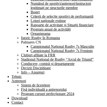
Numărul de sportivi/antrenori/instructori
legitimați pe structurile membre
Buget
Criterii de selecție sportivi de performanță
Loturi naționale extinse
Rapoarte de activitate și Situații financiare
Program anual de activități
Organigrama
Istoric Rugby în Romania
Palmares CN
Campionatul Național Rugby 7s Masculin
Campionatul Național Rugby 7s Feminin
Cluburi afiliate la FRR
Stadionul Național de Rugby “Arcul de Triumf”
Conducere, comisii și departamente
Decizii Disciplinare
Info – Anunțuri
Tehnic
Antrenori
Sistem de licențiere
Fișă individuală a antrenorului
Program cursuri perfecționare 2024
Download
Contact