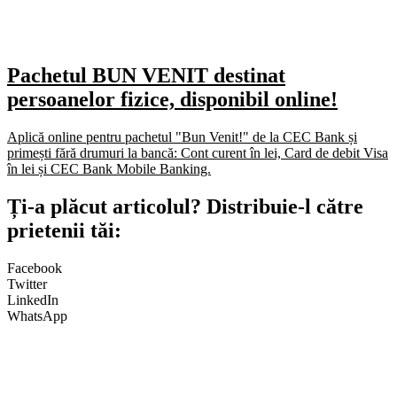
Pachetul BUN VENIT destinat
persoanelor fizice, disponibil online!
Aplică online pentru pachetul "Bun Venit!" de la CEC Bank și
primești fără drumuri la bancă: Cont curent în lei, Card de debit Visa
în lei și CEC Bank Mobile Banking.​
Ți-a plăcut articolul? Distribuie-l către
prietenii tăi:
Facebook
Twitter
LinkedIn
WhatsApp