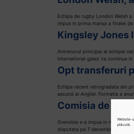
Echipa de rugby London Welsh a bi
impus in prima mansa a finalei d
Kingsley Jones 
Antrenorul principal al echipei na
international galez va continua i
Opt transferuri
Echipa recent retrogradata din pr
secund al Angliei. Formatia a anun
Comisia de disci
Website-ul
Grenoble s-a impus in runda a tre
plăcută.
disputata pe 7 decembrie. Roger 