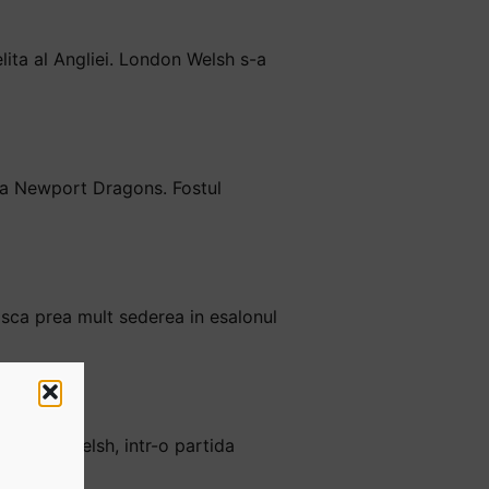
lita al Angliei. London Welsh s-a
e la Newport Dragons. Fostul
asca prea mult sederea in esalonul
oble
 London Welsh, intr-o partida