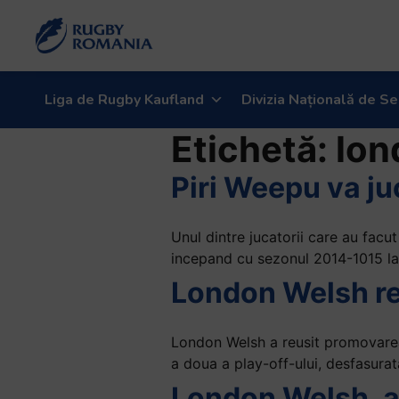
Liga de Rugby Kaufland
Divizia Națională de Se
Etichetă:
lon
Piri Weepu va j
Unul dintre jucatorii care au facut
incepand cu sezonul 2014-1015 la
London Welsh re
London Welsh a reusit promovarea 
a doua a play-off-ului, desfasurata
London Welsh, 