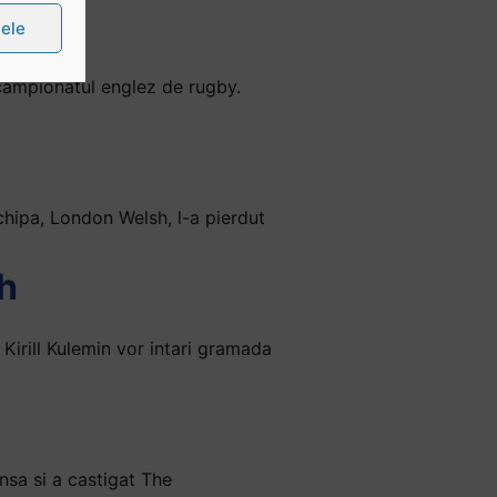
țele
 campionatul englez de rugby.
chipa, London Welsh, l-a pierdut
h
 Kirill Kulemin vor intari gramada
nsa si a castigat The