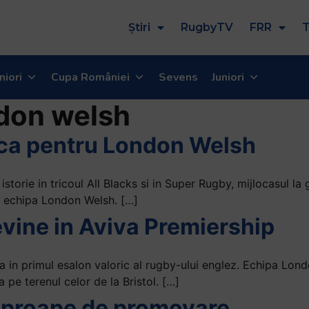
Știri
RugbyTV
FRR
T
niori
Cupa României
Sevens
Juniori
don welsh
uca pentru London Welsh
 istorie in tricoul All Blacks si in Super Rugby, mijlocasul 
 echipa London Welsh. […]
vine in Aviva Premiership
in primul esalon valoric al rugby-ului englez. Echipa Lon
 pe terenul celor de la Bristol. […]
aproape de promovare