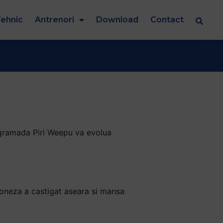
ehnic
Antrenori
Download
Contact
la gramada Piri Weepu va evolua
doneza a castigat aseara si mansa