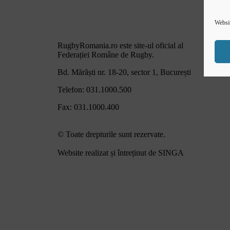
Navighează
Websit
Ulti
Tran
RugbyRomania.ro
este site-ul oficial al
Con
Federației Române de Rugby.
Cum
Bd. Mărăști nr. 18-20, sector 1, București
Telefon:
031.1000.500
Fax: 031.1000.400
© Toate drepturile sunt rezervate.
Website realizat și întreținut de
SINGA