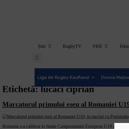
Știri
RugbyTV
FRR
Tehn
Liga de Rugby Kaufland
Divizia Nați
Etichetă:
lucaci ciprian
Marcatorul primului eseu al Romaniei U19,
Romania s-a calificat in finala Campionatului European U19 care se dis