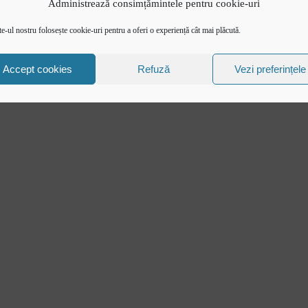
Administrează consimțămintele pentru cookie-uri
 în website
Federația Româna de Rugby
e-ul nostru folosește cookie-uri pentru a oferi o experiență cât mai plăcută.
mele știri
Istoric rugby în România
smisii live și reluări
Cluburi afiliate la FRR
Accept cookies
Refuză
Vezi preferințele
tactează-ne
Stadionul național de rugby
 se joacă Rugby
Conducere, comisii și depart
Info - Anunțuri