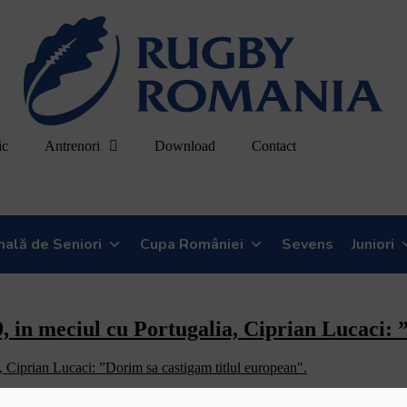
ic
Antrenori
Download
Contact
onală de Seniori
Cupa României
Sevens
Juniori
 in meciul cu Portugalia, Ciprian Lucaci: 
puta la Lisabona, dupa ce in penultimul act al competitiei a intrecut Po