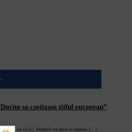
”Dorim sa castigam titlul european”
rtugalia, cu 15-12. Stejareii vor juca cu Spania, […]