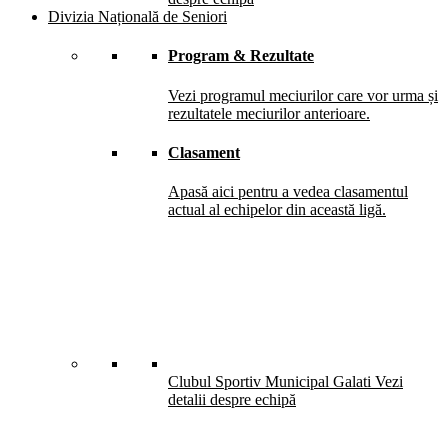
Divizia Națională de Seniori
Program & Rezultate
Vezi programul meciurilor care vor urma și
rezultatele meciurilor anterioare.
Clasament
Apasă aici pentru a vedea clasamentul
actual al echipelor din această ligă.
Clubul Sportiv Municipal Galati
Vezi
detalii despre echipă