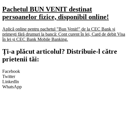
Pachetul BUN VENIT destinat
persoanelor fizice, disponibil online!
Aplică online pentru pachetul "Bun Venit!" de la CEC Bank și
primești fără drumuri la bancă: Cont curent în lei, Card de debit Visa
în lei și CEC Bank Mobile Banking.​
Ți-a plăcut articolul? Distribuie-l către
prietenii tăi:
Facebook
Twitter
LinkedIn
WhatsApp