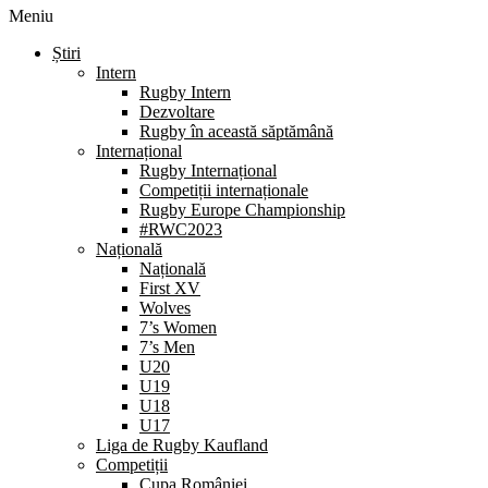
Meniu
Știri
Intern
Rugby Intern
Dezvoltare
Rugby în această săptămână
Internațional
Rugby Internațional
Competiții internaționale
Rugby Europe Championship
#RWC2023
Națională
Națională
First XV
Wolves
7’s Women
7’s Men
U20
U19
U18
U17
Liga de Rugby Kaufland
Competiții
Cupa României