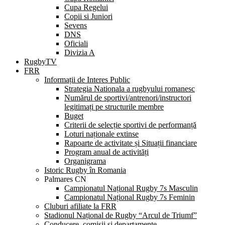
Cupa Regelui
Copii si Juniori
Sevens
DNS
Oficiali
Divizia A
RugbyTV
FRR
Informații de Interes Public
Strategia Nationala a rugbyului romanesc
Numărul de sportivi/antrenori/instructori
legitimați pe structurile membre
Buget
Criterii de selecție sportivi de performanță
Loturi naționale extinse
Rapoarte de activitate și Situații financiare
Program anual de activități
Organigrama
Istoric Rugby în Romania
Palmares CN
Campionatul Național Rugby 7s Masculin
Campionatul Național Rugby 7s Feminin
Cluburi afiliate la FRR
Stadionul Național de Rugby “Arcul de Triumf”
Conducere, comisii și departamente