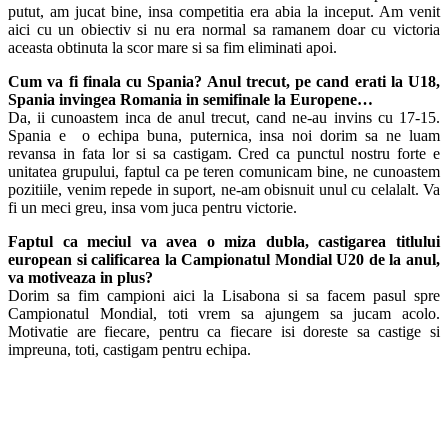
putut, am jucat bine, insa competitia era abia la inceput. Am venit
aici cu un obiectiv si nu era normal sa ramanem doar cu victoria
aceasta obtinuta la scor mare si sa fim eliminati apoi.
Cum va fi finala cu Spania? Anul trecut, pe cand erati la U18,
Spania invingea Romania in semifinale la Europene…
Da, ii cunoastem inca de anul trecut, cand ne-au invins cu 17-15.
Spania e o echipa buna, puternica, insa noi dorim sa ne luam
revansa in fata lor si sa castigam. Cred ca punctul nostru forte e
unitatea grupului, faptul ca pe teren comunicam bine, ne cunoastem
pozitiile, venim repede in suport, ne-am obisnuit unul cu celalalt. Va
fi un meci greu, insa vom juca pentru victorie.
Faptul ca meciul va avea o miza dubla, castigarea titlului
european si calificarea la Campionatul Mondial U20 de la anul,
va motiveaza in plus?
Dorim sa fim campioni aici la Lisabona si sa facem pasul spre
Campionatul Mondial, toti vrem sa ajungem sa jucam acolo.
Motivatie are fiecare, pentru ca fiecare isi doreste sa castige si
impreuna, toti, castigam pentru echipa.