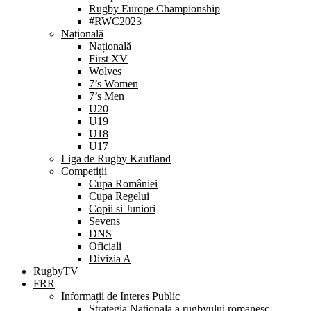
Rugby Europe Championship
#RWC2023
Națională
Națională
First XV
Wolves
7’s Women
7’s Men
U20
U19
U18
U17
Liga de Rugby Kaufland
Competiții
Cupa României
Cupa Regelui
Copii si Juniori
Sevens
DNS
Oficiali
Divizia A
RugbyTV
FRR
Informații de Interes Public
Strategia Nationala a rugbyului romanesc