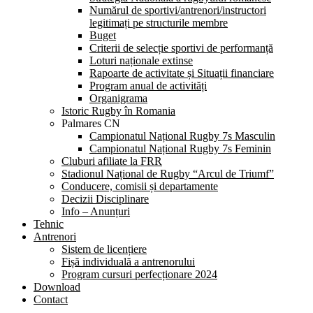
Numărul de sportivi/antrenori/instructori
legitimați pe structurile membre
Buget
Criterii de selecție sportivi de performanță
Loturi naționale extinse
Rapoarte de activitate și Situații financiare
Program anual de activități
Organigrama
Istoric Rugby în Romania
Palmares CN
Campionatul Național Rugby 7s Masculin
Campionatul Național Rugby 7s Feminin
Cluburi afiliate la FRR
Stadionul Național de Rugby “Arcul de Triumf”
Conducere, comisii și departamente
Decizii Disciplinare
Info – Anunțuri
Tehnic
Antrenori
Sistem de licențiere
Fișă individuală a antrenorului
Program cursuri perfecționare 2024
Download
Contact