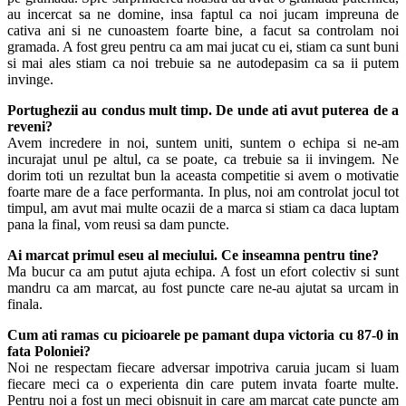
au incercat sa ne domine, insa faptul ca noi jucam impreuna de
cativa ani si ne cunoastem foarte bine, a facut sa controlam noi
gramada. A fost greu pentru ca am mai jucat cu ei, stiam ca sunt buni
si mai ales stiam ca noi trebuie sa ne autodepasim ca sa ii putem
invinge.
Portughezii au condus mult timp. De unde ati avut puterea de a
reveni?
Avem incredere in noi, suntem uniti, suntem o echipa si ne-am
incurajat unul pe altul, ca se poate, ca trebuie sa ii invingem. Ne
dorim toti un rezultat bun la aceasta competitie si avem o motivatie
foarte mare de a face performanta. In plus, noi am controlat jocul tot
timpul, am avut mai multe ocazii de a marca si stiam ca daca luptam
pana la final, vom reusi sa dam puncte.
Ai marcat primul eseu al meciului. Ce inseamna pentru tine?
Ma bucur ca am putut ajuta echipa. A fost un efort colectiv si sunt
mandru ca am marcat, au fost puncte care ne-au ajutat sa urcam in
finala.
Cum ati ramas cu picioarele pe pamant dupa victoria cu 87-0 in
fata Poloniei?
Noi ne respectam fiecare adversar impotriva caruia jucam si luam
fiecare meci ca o experienta din care putem invata foarte multe.
Pentru noi a fost un meci obisnuit in care am marcat cate puncte am