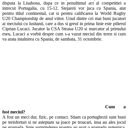
disputa la Lisabona, dupa ce in penultimul act al competitiei a
intrecut Portugalia, cu 15-12. Stejareii vor juca cu Spania, atat
pentru titlul continental, cat si pentru calificarea la World Rugby
U20 Championship de anul viitor. Unul dintre cei mai buni jucatori
ai meciului cu lusitanii, care a dus si greul in prima linie este pilierul
Ciprian Lucaci. Jucator la CSA Steaua U20 si marcator al primului
eseu, Lucaci a vorbit despre cum s-a vazut meciul din teren si cum
va arata intalnirea cu Spania, de sambata, 31 octombrie.
Cum a
fost meciul?
A fost un meci dur, fizic, pe contact. Stiam ca portughezii sunt buni
pe treisferturi si ne asteptam sa joace pe troacari, insa au ales jocul
pe gramada. Spre surprinderea noastra au avut o gramada puternica,