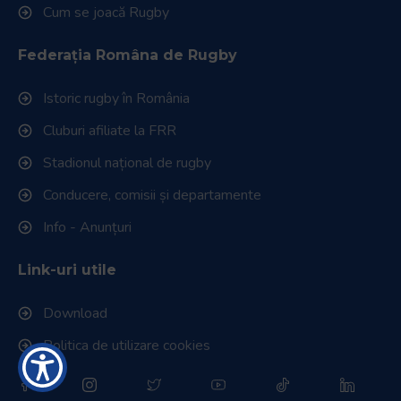
Cum se joacă Rugby
Federația Româna de Rugby
Istoric rugby în România
Cluburi afiliate la FRR
Stadionul național de rugby
Conducere, comisii și departamente
Info - Anunțuri
Link-uri utile
Download
Politica de utilizare cookies