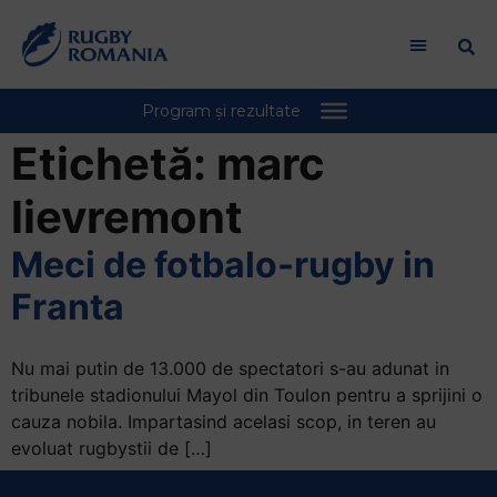
Welcome
to
All
in
One
Accessibility
Etichetă:
marc
screen
reader.
lievremont
To
start
Meci de fotbalo-rugby in
the
Franta
All
in
One
Nu mai putin de 13.000 de spectatori s-au adunat in
Accessibility
tribunele stadionului Mayol din Toulon pentru a sprijini o
screen
cauza nobila. Impartasind acelasi scop, in teren au
reader,
evoluat rugbystii de […]
press
"Ctrl