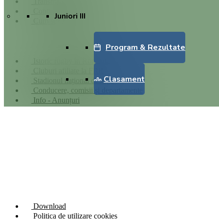
Transmisii live și reluări
Contactează-ne
Juniori III
Cum se joacă Rugby
Federația Româna de Rugby
Program & Rezultate
Istoric rugby în România
Cluburi afiliate la FRR
Clasament
Stadionul național de rugby
Conducere, comisii și departamente
Info - Anunțuri
Partener principal
Link-uri utile
Download
Politica de utilizare cookies