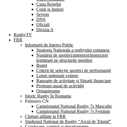
Cupa Regelui
Copii si Juniori
Sevens
DNS
Oficiali
Divizia A
RugbyTV
FRR
Informații de Interes Public
Strategia Nationala a rugbyului romanesc
Numărul de sportivi/antrenori/instructori
legitimați pe structurile membre
Buget
Criterii de selecție sportivi de performanță
Loturi naționale extinse
Rapoarte de activitate și Situații financiare
Program anual de activități
Organigrama
Istoric Rugby în Romania
Palmares CN
Campionatul Național Rugby 7s Masculin
Campionatul Național Rugby 7s Feminin
Cluburi afiliate la FRR
Stadionul Național de Rugby “Arcul de Triumf”
Conducere, comisii și departamente