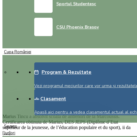
Sportul Studentesc
CSU Phoenix Brasov
Cupa României
Program & Rezultate
Vezi programul meciurilor care vor urma și rezultatele
Clasament
Apasă aici pentru a vedea clasamentul actual al echi
Marius Tincu a absolvit scoala de antrenori de la Marcoussis.
Certificarea obtinuta de Marius, DES JEPS (Diplôme d’Etat
Sevens
supérieur de la jeunesse, de l’éducation populaire et du sport), ii da
[…]
Juniori