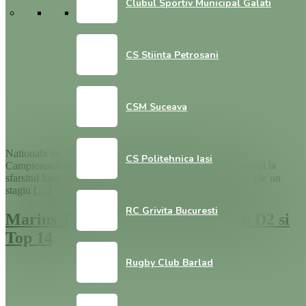
Clubul Sportiv Municipal Galati
CS Stiinta Petrosani
CSM Suceava
Nationala de U20 a Romaniei continua pregatirea pentru
CS Politehnica Iasi
Campionatul European de U20 care va avea loc la Bucuresti la
sfarsitul lunii martie.In premiera, Stejareii sustin in aceste zile un
stagiu […]
RC Grivita Bucuresti
Marius Tincu poate antrena in Pro D2 si
Top 14
Rugby Club Barlad