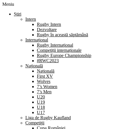
Meniu
Știri
Intern
Rugby Intern
Dezvoltare
Rugby în această săptămână
Internațional
Rugby Internațional
Competiții internaționale
Rugby Europe Championship
#RWC2023
Națională
Națională
First XV
Wolves
7’s Women
7’s Men
U20
U19
U18
U17
Liga de Rugby Kaufland
Competiții
Cupa României