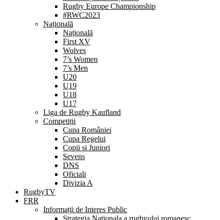
Rugby Europe Championship
#RWC2023
Națională
Națională
First XV
Wolves
7’s Women
7’s Men
U20
U19
U18
U17
Liga de Rugby Kaufland
Competiții
Cupa României
Cupa Regelui
Copii si Juniori
Sevens
DNS
Oficiali
Divizia A
RugbyTV
FRR
Informații de Interes Public
Strategia Nationala a rugbyului romanesc