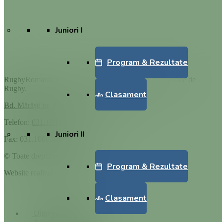
Juniori I
Program & Rezultate
RugbyRomania.ro
este site-ul oficial al Federației Române de
Rugby.
Clasament
Bd. Mărăști nr. 18-20, sector 1, București
Telefon:
031.1000.500
Juniori II
Fax: 031.1000.400
© Toate drepturile sunt rezervate.
Program & Rezultate
Website realizat și întreținut de
SINGA
Navighează în website
Clasament
Ultimele știri