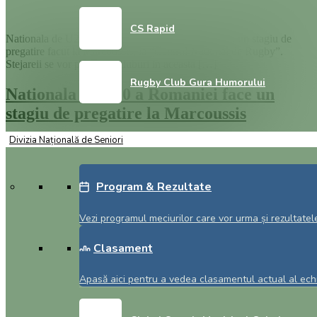
CS Rapid
Nationala de U20 a Romaniei a revenit in tara dupa un stagiu de
pregatire facut la Marcoussis, la “Centrul National de Rugby”.
Stejareii se vor pregati la cluburi in aceasta […]
Rugby Club Gura Humorului
Nationala de U20 a Romaniei face un
stagiu de pregatire la Marcoussis
Divizia Națională de Seniori
Program & Rezultate
Vezi programul meciurilor care vor urma și rezultatele
Clasament
Apasă aici pentru a vedea clasamentul actual al echi