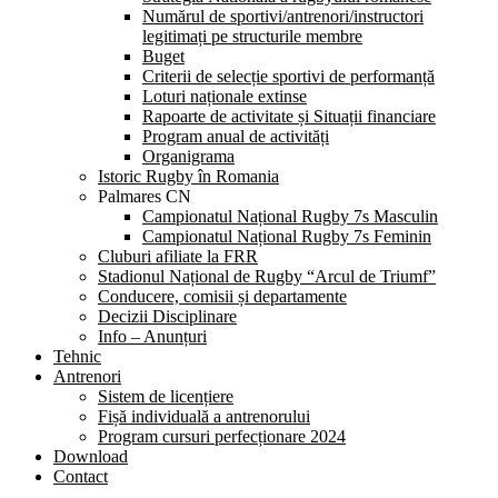
Numărul de sportivi/antrenori/instructori
legitimați pe structurile membre
Buget
Criterii de selecție sportivi de performanță
Loturi naționale extinse
Rapoarte de activitate și Situații financiare
Program anual de activități
Organigrama
Istoric Rugby în Romania
Palmares CN
Campionatul Național Rugby 7s Masculin
Campionatul Național Rugby 7s Feminin
Cluburi afiliate la FRR
Stadionul Național de Rugby “Arcul de Triumf”
Conducere, comisii și departamente
Decizii Disciplinare
Info – Anunțuri
Tehnic
Antrenori
Sistem de licențiere
Fișă individuală a antrenorului
Program cursuri perfecționare 2024
Download
Contact