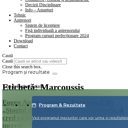
Decizii Disciplinare
Info – Anunțuri
Tehnic
Antrenori
Sistem de licențiere
Fișă individuală a antrenorului
Program cursuri perfecționare 2024
Download
Contact
Caută
Caută
Close this search box.
Etichetă:
Marcoussis
Liga de Rugby Kaufland
Eugen Apjok, antrenor Romania U20:
Program & Rezultate
„Stagiul de la Marcoussis a fost benefic si
cred ca baietii au capatat mai multe
Vezi programul meciurilor care vor urma și rezultatele
incredere in ei”