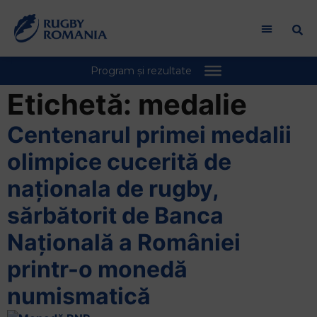
Welcome
to
All
in
One
Accessibility
Etichetă:
medalie
screen
reader.
Centenarul primei medalii
To
olimpice cucerită de
start
the
naționala de rugby,
All
sărbătorit de Banca
in
One
Națională a României
Accessibility
printr-o monedă
screen
reader,
numismatică
press
"Ctrl