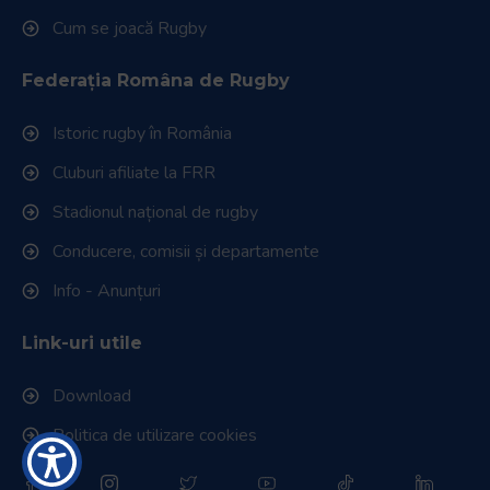
Cum se joacă Rugby
Federația Româna de Rugby
Istoric rugby în România
Cluburi afiliate la FRR
Stadionul național de rugby
Conducere, comisii și departamente
Info - Anunțuri
Link-uri utile
Download
Politica de utilizare cookies