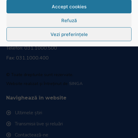
Accept cookies
Refuză
RugbyRomania.ro
este site-ul oficial al Federației Române
de Rugby.
Vezi preferințele
Bd. Mărăști nr. 18-20, sector 1, București
Telefon:
031.1000.500
Fax: 031.1000.400
© Toate drepturile sunt rezervate.
Website realizat și întreținut de
SINGA
Navighează în website
Ultimele știri
Transmisii live și reluări
Contactează-ne