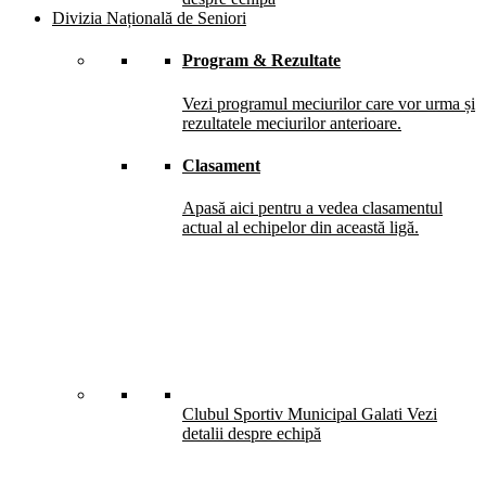
Divizia Națională de Seniori
Program & Rezultate
Vezi programul meciurilor care vor urma și
rezultatele meciurilor anterioare.
Clasament
Apasă aici pentru a vedea clasamentul
actual al echipelor din această ligă.
Clubul Sportiv Municipal Galati
Vezi
detalii despre echipă