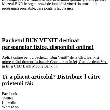
Muzeul BNR le organizează de luni până vineri, în urma unei
programări prealabile, care poate fi făcută
aici
.
Pachetul BUN VENIT destinat
persoanelor fizice, disponibil online!
Aplică online pentru pachetul "Bun Venit!" de la CEC Bank și
primești fără drumuri la bancă: Cont curent în lei, Card de debit Visa
în lei și CEC Bank Mobile Banking.​
Ți-a plăcut articolul? Distribuie-l către
prietenii tăi:
Facebook
Twitter
LinkedIn
WhatsApp