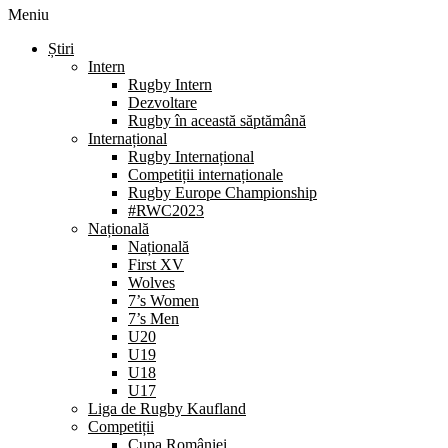
Meniu
Știri
Intern
Rugby Intern
Dezvoltare
Rugby în această săptămână
Internațional
Rugby Internațional
Competiții internaționale
Rugby Europe Championship
#RWC2023
Națională
Națională
First XV
Wolves
7’s Women
7’s Men
U20
U19
U18
U17
Liga de Rugby Kaufland
Competiții
Cupa României