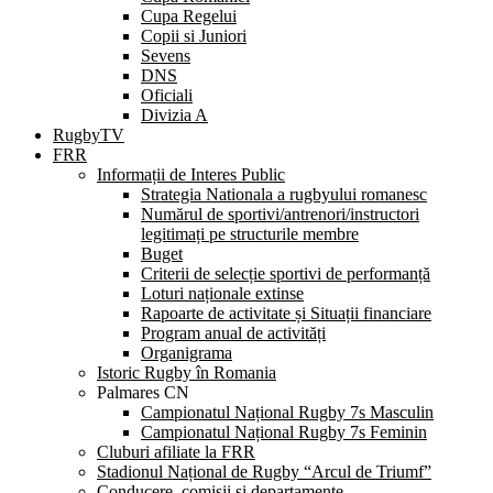
Cupa Regelui
Copii si Juniori
Sevens
DNS
Oficiali
Divizia A
RugbyTV
FRR
Informații de Interes Public
Strategia Nationala a rugbyului romanesc
Numărul de sportivi/antrenori/instructori
legitimați pe structurile membre
Buget
Criterii de selecție sportivi de performanță
Loturi naționale extinse
Rapoarte de activitate și Situații financiare
Program anual de activități
Organigrama
Istoric Rugby în Romania
Palmares CN
Campionatul Național Rugby 7s Masculin
Campionatul Național Rugby 7s Feminin
Cluburi afiliate la FRR
Stadionul Național de Rugby “Arcul de Triumf”
Conducere, comisii și departamente