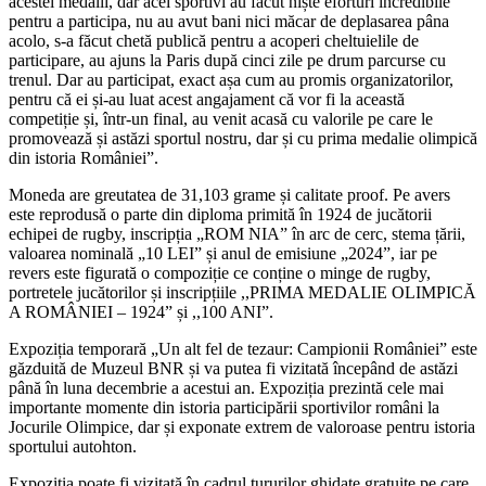
acestei medalii, dar acei sportivi au făcut niște eforturi incredibile
pentru a participa, nu au avut bani nici măcar de deplasarea pâna
acolo, s-a făcut chetă publică pentru a acoperi cheltuielile de
participare, au ajuns la Paris după cinci zile pe drum parcurse cu
trenul. Dar au participat, exact așa cum au promis organizatorilor,
pentru că ei și-au luat acest angajament că vor fi la această
competiție și, într-un final, au venit acasă cu valorile pe care le
promovează și astăzi sportul nostru, dar și cu prima medalie olimpică
din istoria României”.
Moneda are greutatea de 31,103 grame și calitate proof. Pe avers
este reprodusă o parte din diploma primită în 1924 de jucătorii
echipei de rugby, inscripția „ROM NIA” în arc de cerc, stema țării,
valoarea nominală „10 LEI” și anul ­de emisiune „2024”, iar pe
revers este figurată o compoziție ce conține o minge de rugby,
portretele jucătorilor și inscripțiile ,,PRIMA MEDALIE OLIMPICĂ
A ROMÂNIEI – 1924” și ,,100 ANI”.
Expoziția temporară „Un alt fel de tezaur: Campionii României” este
găzduită de Muzeul BNR și va putea fi vizitată începând de astăzi
până în luna decembrie a acestui an. Expoziția prezintă cele mai
importante momente din istoria participării sportivilor români la
Jocurile Olimpice, dar și exponate extrem de valoroase pentru istoria
sportului autohton.
Expoziția poate fi vizitată în cadrul tururilor ghidate gratuite pe care