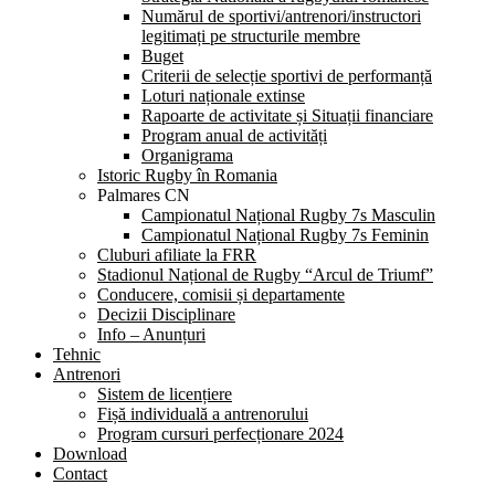
Numărul de sportivi/antrenori/instructori
legitimați pe structurile membre
Buget
Criterii de selecție sportivi de performanță
Loturi naționale extinse
Rapoarte de activitate și Situații financiare
Program anual de activități
Organigrama
Istoric Rugby în Romania
Palmares CN
Campionatul Național Rugby 7s Masculin
Campionatul Național Rugby 7s Feminin
Cluburi afiliate la FRR
Stadionul Național de Rugby “Arcul de Triumf”
Conducere, comisii și departamente
Decizii Disciplinare
Info – Anunțuri
Tehnic
Antrenori
Sistem de licențiere
Fișă individuală a antrenorului
Program cursuri perfecționare 2024
Download
Contact