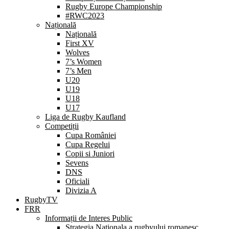
Rugby Europe Championship
#RWC2023
Națională
Națională
First XV
Wolves
7’s Women
7’s Men
U20
U19
U18
U17
Liga de Rugby Kaufland
Competiții
Cupa României
Cupa Regelui
Copii si Juniori
Sevens
DNS
Oficiali
Divizia A
RugbyTV
FRR
Informații de Interes Public
Strategia Nationala a rugbyului romanesc