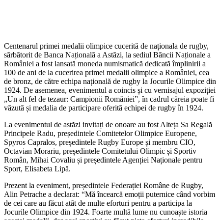
Centenarul primei medalii olimpice cucerită de naționala de rugby,
sărbătorit de Banca Națională a Astăzi, la sediul Băncii Naționale a
României a fost lansată moneda numismatică dedicată împlinirii a
100 de ani de la cucerirea primei medalii olimpice a României, cea
de bronz, de către echipa națională de rugby la Jocurile Olimpice din
1924. De asemenea, evenimentul a coincis și cu vernisajul expoziției
„Un alt fel de tezaur: Campionii României”, în cadrul căreia poate fi
văzută și medalia de participare oferită echipei de rugby în 1924.
La evenimentul de astăzi invitați de onoare au fost Alteța Sa Regală
Principele Radu, președintele Comitetelor Olimpice Europene,
Spyros Capralos, președintele Rugby Europe și membru CIO,
Octavian Morariu, președintele Comitetului Olimpic și Sportiv
Român, Mihai Covaliu și președintele Agenției Naționale pentru
Sport, Elisabeta Lipă.
Prezent la eveniment, președintele Federației Române de Rugby,
Alin Petrache a declarat: “Mă încearcă emoții puternice când vorbim
de cei care au făcut atât de multe eforturi pentru a participa la
Jocurile Olimpice din 1924. Foarte multă lume nu cunoaște istoria