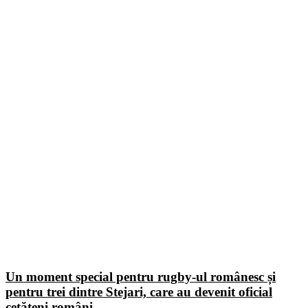
Un moment special pentru rugby-ul românesc și
pentru trei dintre Stejari, care au devenit oficial
cetățeni români