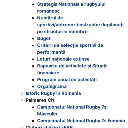
Strategia Nationala a rugbyului
romanesc
Numărul de
sportivi/antrenori/instructori legitimați
pe structurile membre
Buget
Criterii de selecție sportivi de
performanță
Loturi naționale extinse
Rapoarte de activitate și Situații
financiare
Program anual de activități
Organigrama
Istoric Rugby în Romania
Palmares CN
Campionatul Național Rugby 7s
Masculin
Campionatul Național Rugby 7s Feminin
Cluburi afiliate la FRR