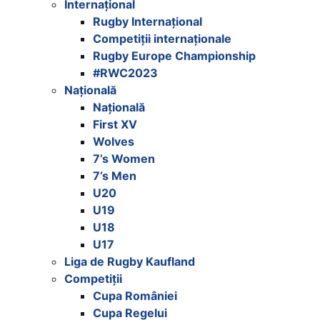
Internațional
Rugby Internațional
Competiții internaționale
Rugby Europe Championship
#RWC2023
Națională
Națională
First XV
Wolves
7’s Women
7’s Men
U20
U19
U18
U17
Liga de Rugby Kaufland
Competiții
Cupa României
Cupa Regelui