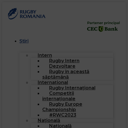
Știri
Intern
Rugby Intern
Dezvoltare
Rugby în această
săptămână
Internațional
Rugby Internațional
Competiții
internaționale
Rugby Europe
Championship
#RWC2023
Națională
Națională