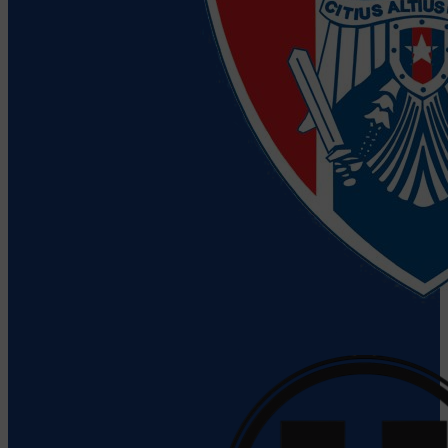
Clubul Sportiv al Armatei Steaua
Vezi detalii despre echipă