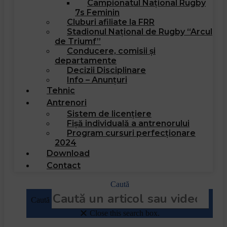
Campionatul Național Rugby
7s Feminin
Cluburi afiliate la FRR
Stadionul Național de Rugby “Arcul
de Triumf”
Conducere, comisii și
departamente
Decizii Disciplinare
Info – Anunțuri
Tehnic
Antrenori
Sistem de licențiere
Fișă individuală a antrenorului
Program cursuri perfecționare
2024
Download
Contact
Caută
Caută
Close this search box.