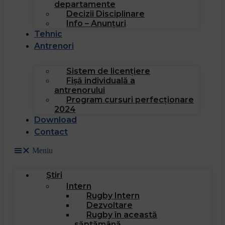
departamente
Decizii Disciplinare
Info – Anunțuri
Tehnic
Antrenori
Sistem de licențiere
Fișă individuală a
antrenorului
Program cursuri perfecționare
2024
Download
Contact
Meniu
Știri
Intern
Rugby Intern
Dezvoltare
Rugby în această
săptămână