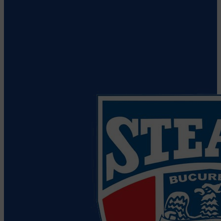
CS Dinamo Bucuresti
Vezi detalii
despre echipă