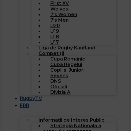
First XV
Wolves
7’s Women
7’s Men
U20
U19
U18
U17
Liga de Rugby Kaufland
Competiții
Cupa României
Cupa Regelui
Copii si Juniori
Sevens
DNS
Oficiali
Divizia A
RugbyTV
FRR
Informații de Interes Public
Strategia Nationala a