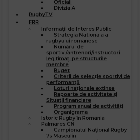
Oficiali
Divizia A
RugbyTV
FRR
Informații de Interes Public
Strategia Nationala a
rugbyului romanesc
Numărul de
sportivi/antrenori/instructori
legitimați pe structurile
membre
Buget
Criterii de selecție sportivi de
performanță
Loturi naționale extinse
Rapoarte de activitate și
Situații financiare
Program anual de activități
Organigrama
Istoric Rugby în Romania
Palmares CN
Campionatul Național Rugby
7s Masculin