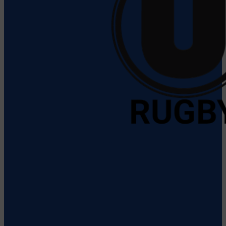
CS Universitatea ELBI Cluj
Vezi
detalii despre echipă