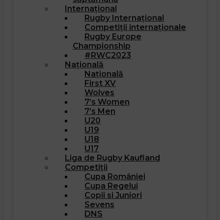
Internațional
Rugby Internațional
Competiții internaționale
Rugby Europe
Championship
#RWC2023
Națională
Națională
First XV
Wolves
7’s Women
7’s Men
U20
U19
U18
U17
Liga de Rugby Kaufland
Competiții
Cupa României
Cupa Regelui
Copii si Juniori
Sevens
DNS