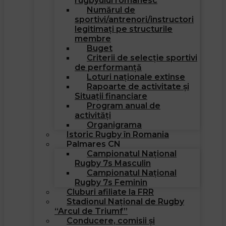
rugbyului romanesc
Numărul de
sportivi/antrenori/instructori
legitimați pe structurile
membre
Buget
Criterii de selecție sportivi
de performanță
Loturi naționale extinse
Rapoarte de activitate și
Situații financiare
Program anual de
activități
Organigrama
Istoric Rugby în Romania
Palmares CN
Campionatul Național
Rugby 7s Masculin
Campionatul Național
Rugby 7s Feminin
Cluburi afiliate la FRR
Stadionul Național de Rugby
“Arcul de Triumf”
Conducere, comisii și