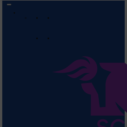
Liga de Rugby Kaufland
Program & Rezultate
Vezi programul meciurilor care vor
urma și rezultatele meciurilor
anterioare.
Clasament
Apasă aici pentru a vedea
clasamentul actual al echipelor din
această ligă.