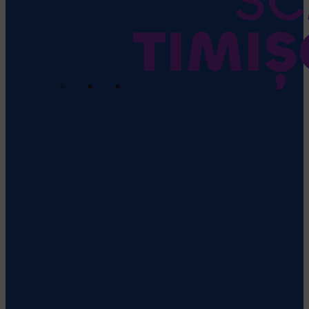
SCM USV Timisoara
Vezi detalii
despre echipă