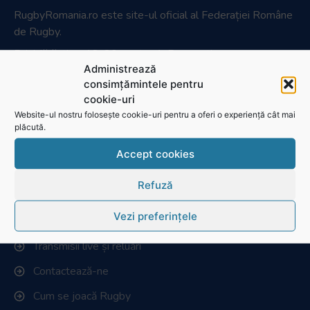
RugbyRomania.ro
este site-ul oficial al Federației Române
de Rugby.
Bd. Mărăști nr. 18-20, sector 1, București
Administrează
Telefon:
031.1000.500
consimțămintele pentru
Fax: 031.1000.400
cookie-uri
Website-ul nostru folosește cookie-uri pentru a oferi o experiență cât mai
plăcută.
© Toate drepturile sunt rezervate.
Accept cookies
Website realizat și întreținut de
SINGA
Refuză
Navighează în website
Vezi preferințele
Ultimele știri
Transmisii live și reluări
Contactează-ne
Cum se joacă Rugby