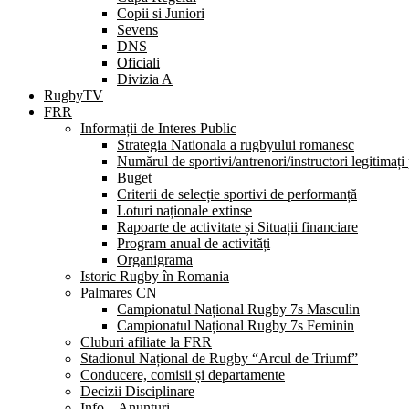
Copii si Juniori
Sevens
DNS
Oficiali
Divizia A
RugbyTV
FRR
Informații de Interes Public
Strategia Nationala a rugbyului romanesc
Numărul de sportivi/antrenori/instructori legitimați
Buget
Criterii de selecție sportivi de performanță
Loturi naționale extinse
Rapoarte de activitate și Situații financiare
Program anual de activități
Organigrama
Istoric Rugby în Romania
Palmares CN
Campionatul Național Rugby 7s Masculin
Campionatul Național Rugby 7s Feminin
Cluburi afiliate la FRR
Stadionul Național de Rugby “Arcul de Triumf”
Conducere, comisii și departamente
Decizii Disciplinare
Info – Anunțuri