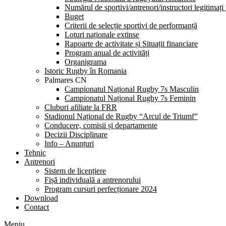
Numărul de sportivi/antrenori/instructori legitimați
Buget
Criterii de selecție sportivi de performanță
Loturi naționale extinse
Rapoarte de activitate și Situații financiare
Program anual de activități
Organigrama
Istoric Rugby în Romania
Palmares CN
Campionatul Național Rugby 7s Masculin
Campionatul Național Rugby 7s Feminin
Cluburi afiliate la FRR
Stadionul Național de Rugby “Arcul de Triumf”
Conducere, comisii și departamente
Decizii Disciplinare
Info – Anunțuri
Tehnic
Antrenori
Sistem de licențiere
Fișă individuală a antrenorului
Program cursuri perfecționare 2024
Download
Contact
Meniu