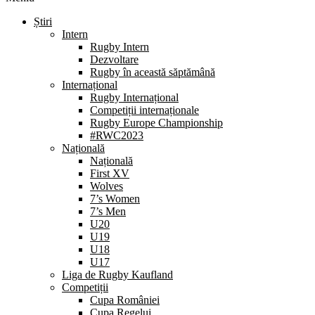
Știri
Intern
Rugby Intern
Dezvoltare
Rugby în această săptămână
Internațional
Rugby Internațional
Competiții internaționale
Rugby Europe Championship
#RWC2023
Națională
Națională
First XV
Wolves
7’s Women
7’s Men
U20
U19
U18
U17
Liga de Rugby Kaufland
Competiții
Cupa României
Cupa Regelui