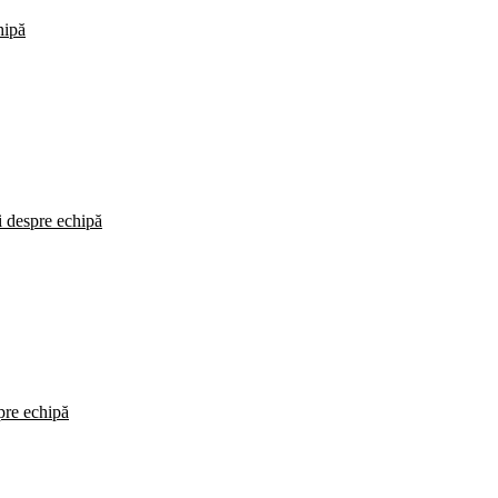
hipă
i despre echipă
spre echipă