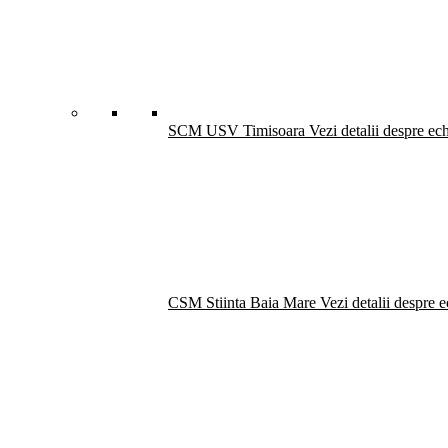
SCM USV Timisoara
Vezi detalii despre ec
CSM Stiinta Baia Mare
Vezi detalii despre 