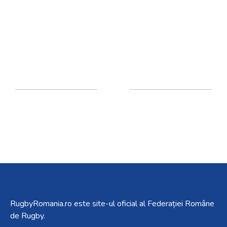
RugbyRomania.ro
este site-ul oficial al Federației Române
de Rugby.