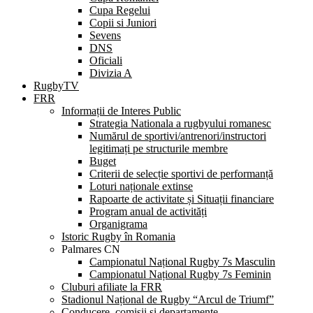
Cupa Regelui
Copii si Juniori
Sevens
DNS
Oficiali
Divizia A
RugbyTV
FRR
Informații de Interes Public
Strategia Nationala a rugbyului romanesc
Numărul de sportivi/antrenori/instructori
legitimați pe structurile membre
Buget
Criterii de selecție sportivi de performanță
Loturi naționale extinse
Rapoarte de activitate și Situații financiare
Program anual de activități
Organigrama
Istoric Rugby în Romania
Palmares CN
Campionatul Național Rugby 7s Masculin
Campionatul Național Rugby 7s Feminin
Cluburi afiliate la FRR
Stadionul Național de Rugby “Arcul de Triumf”
Conducere, comisii și departamente