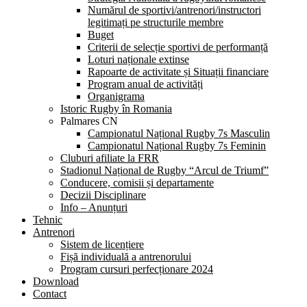
Numărul de sportivi/antrenori/instructori
legitimați pe structurile membre
Buget
Criterii de selecție sportivi de performanță
Loturi naționale extinse
Rapoarte de activitate și Situații financiare
Program anual de activități
Organigrama
Istoric Rugby în Romania
Palmares CN
Campionatul Național Rugby 7s Masculin
Campionatul Național Rugby 7s Feminin
Cluburi afiliate la FRR
Stadionul Național de Rugby “Arcul de Triumf”
Conducere, comisii și departamente
Decizii Disciplinare
Info – Anunțuri
Tehnic
Antrenori
Sistem de licențiere
Fișă individuală a antrenorului
Program cursuri perfecționare 2024
Download
Contact