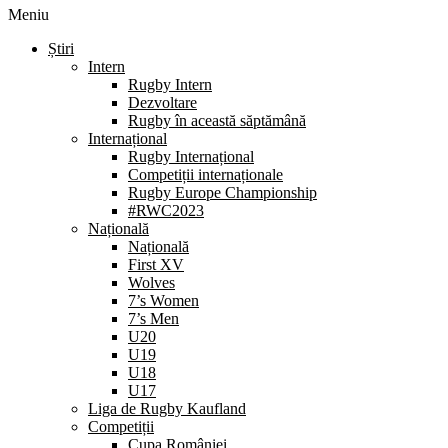
Meniu
Știri
Intern
Rugby Intern
Dezvoltare
Rugby în această săptămână
Internațional
Rugby Internațional
Competiții internaționale
Rugby Europe Championship
#RWC2023
Națională
Națională
First XV
Wolves
7’s Women
7’s Men
U20
U19
U18
U17
Liga de Rugby Kaufland
Competiții
Cupa României