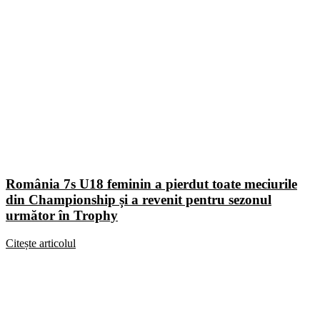
România 7s U18 feminin a pierdut toate meciurile
din Championship și a revenit pentru sezonul
următor în Trophy
Citește articolul