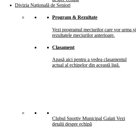
Divizia Națională de Seniori
Program & Rezultate
Vezi programul meciurilor care vor urma și
rezultatele meciurilor anterioare.
Clasament
Apasă aici pentru a vedea clasamentul
actual al echipelor din această ligă.
Clubul Sportiv Municipal Galati
Vezi
detalii despre echipă