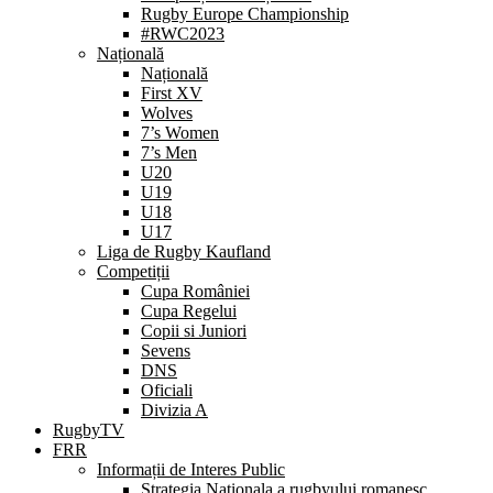
Rugby Europe Championship
#RWC2023
Națională
Națională
First XV
Wolves
7’s Women
7’s Men
U20
U19
U18
U17
Liga de Rugby Kaufland
Competiții
Cupa României
Cupa Regelui
Copii si Juniori
Sevens
DNS
Oficiali
Divizia A
RugbyTV
FRR
Informații de Interes Public
Strategia Nationala a rugbyului romanesc