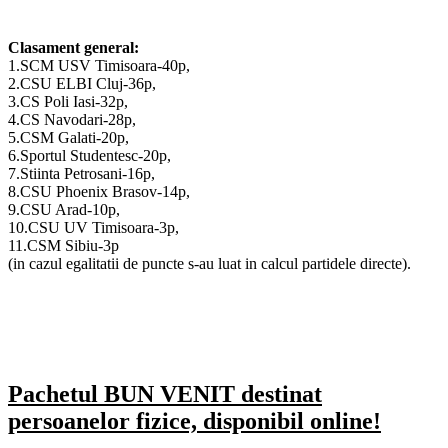
Clasament general:
1.SCM USV Timisoara-40p,
2.CSU ELBI Cluj-36p,
3.CS Poli Iasi-32p,
4.CS Navodari-28p,
5.CSM Galati-20p,
6.Sportul Studentesc-20p,
7.Stiinta Petrosani-16p,
8.CSU Phoenix Brasov-14p,
9.CSU Arad-10p,
10.CSU UV Timisoara-3p,
11.CSM Sibiu-3p
(in cazul egalitatii de puncte s-au luat in calcul partidele directe).
Pachetul BUN VENIT destinat
persoanelor fizice, disponibil online!