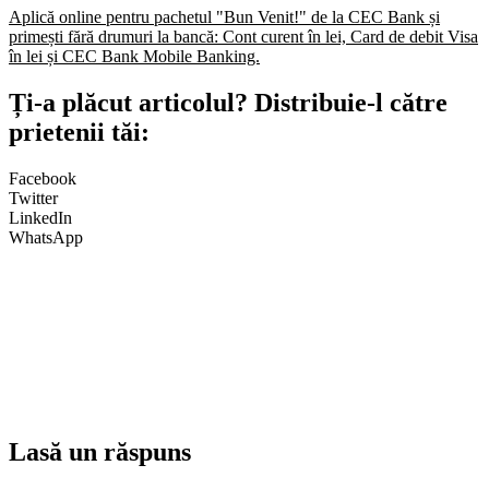
Aplică online pentru pachetul "Bun Venit!" de la CEC Bank și
primești fără drumuri la bancă: Cont curent în lei, Card de debit Visa
în lei și CEC Bank Mobile Banking.​
Ți-a plăcut articolul? Distribuie-l către
prietenii tăi:
Facebook
Twitter
LinkedIn
WhatsApp
Lasă un răspuns