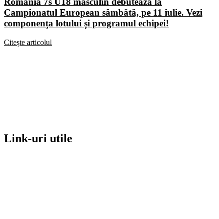
România 7s U18 masculin debutează la
Campionatul European sâmbătă, pe 11 iulie. Vezi
componența lotului și programul echipei!
Citește articolul
Link-uri utile