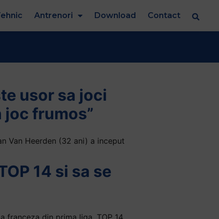
ehnic
Antrenori
Download
Contact
e usor sa joci
n joc frumos”
ohan Van Heerden (32 ani) a inceput
TOP 14 si sa se
 franceza din prima liga, TOP 14,