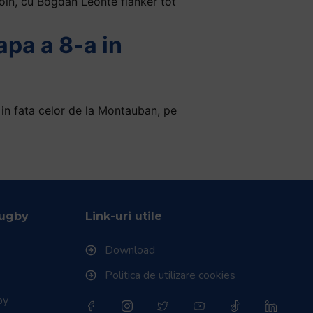
goin, cu Bogdan Leonte flanker tot
apa a 8-a in
 in fata celor de la Montauban, pe
Rugby
Link-uri utile
Download
Politica de utilizare cookies
by