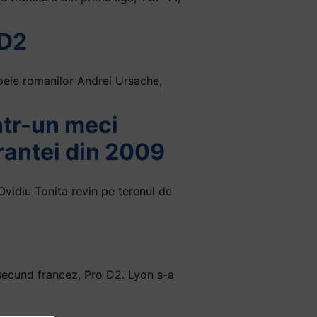
 D2
ipele romanilor Andrei Ursache,
ntr-un meci
rantei din 2009
 Ovidiu Tonita revin pe terenul de
 secund francez, Pro D2. Lyon s-a