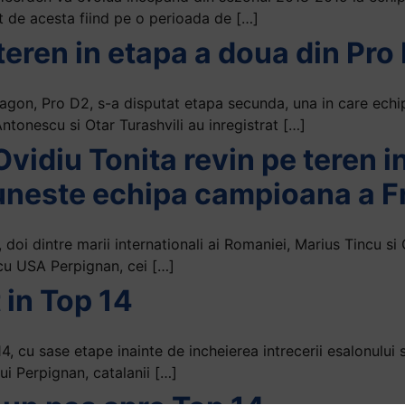
 de acesta fiind pe o perioada de […]
teren in etapa a doua din Pro
exagon, Pro D2, s-a disputat etapa secunda, una in care ech
tonescu si Otar Turashvili au inregistrat […]
Ovidiu Tonita revin pe teren i
euneste echipa campioana a F
 doi dintre marii internationali ai Romaniei, Marius Tincu si
 cu USA Perpignan, cei […]
 in Top 14
4, cu sase etape inainte de incheierea intrecerii esalonului
ui Perpignan, catalanii […]