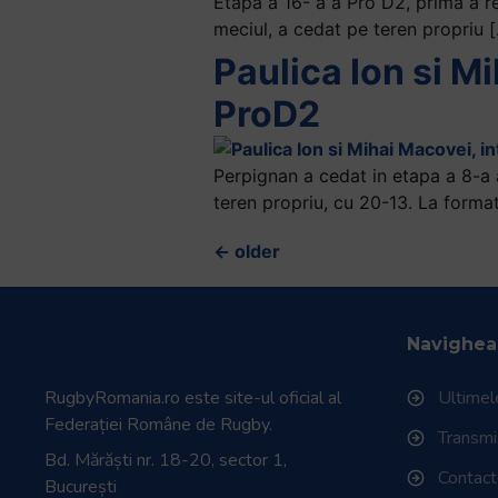
Etapa a 16- a a Pro D2, prima a re
meciul, a cedat pe teren propriu 
Paulica Ion si Mi
ProD2
Perpignan a cedat in etapa a 8-a 
teren propriu, cu 20-13. La format
←
older
Navighea
RugbyRomania.ro
este site-ul oficial al
Ultimele
Federației Române de Rugby.
Transmisi
Bd. Mărăști nr. 18-20, sector 1,
Contac
București