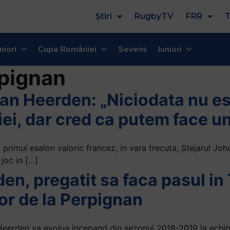
Știri
RugbyTV
FRR
T
niori
Cupa României
Sevens
Juniori
pignan
an Heerden: „Niciodata nu est
ei, dar cred ca putem face u
, primul esalon valoric francez, in vara trecuta, Stejarul J
joc in […]
n, pregatit sa faca pasul in 
lor de la Perpignan
Heerden va evolua incepand din sezonul 2018-2019 la echipa