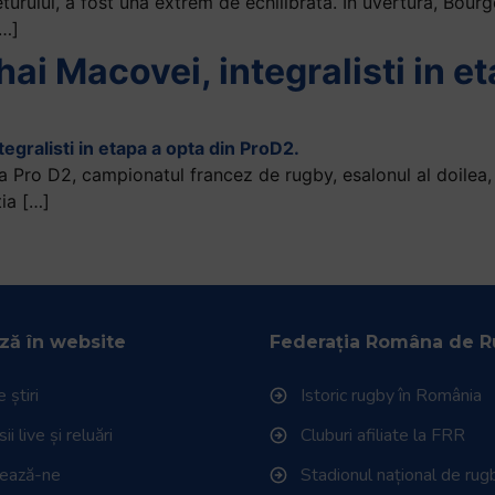
turului, a fost una extrem de echilibrata. In uvertura, Bour
[…]
hai Macovei, integralisti in et
a Pro D2, campionatul francez de rugby, esalonul al doilea,
ia […]
ză în website
Federația Româna de 
 știri
Istoric rugby în România
i live și reluări
Cluburi afiliate la FRR
tează-ne
Stadionul național de rug