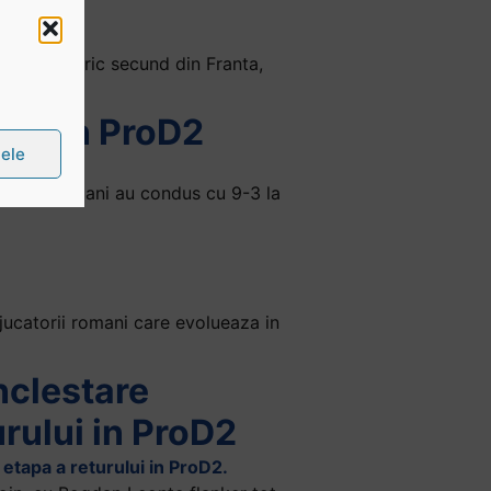
onului valoric secund din Franta,
-a din ProD2
țele
petii catalani au condus cu 9-3 la
jucatorii romani care evolueaza in
nclestare
urului in ProD2