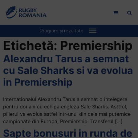
Bun
venit
la
cititorul
de
ecran
Etichetă:
Premiership
All
in
Alexandru Tarus a semnat
One
cu Sale Sharks si va evolua
Accessibility
Pentru
in Premiership
a
porni
Internationalul Alexandru Tarus a semnat o intelegere
cititorul
pentru doi ani cu echipa engleza Sale Sharks. Asttfel,
de
pilierul va evolua astfel intr-unul din cele mai puternice
ecran
campionate din Europa, Premiership. Transferul […]
All
in
Sapte bonusuri in runda de
One