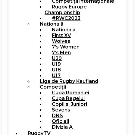
Competiții internaționale
Rugby Europe
Championship
#RWC2023
Națională
Națională
First XV
Wolves
7’s Women
7’s Men
U20
U19
U18
U17
Liga de Rugby Kaufland
Competiții
Cupa României
Cupa Regelui
Copii si Juniori
Sevens
DNS
Oficiali
Divizia A
RugbyTV