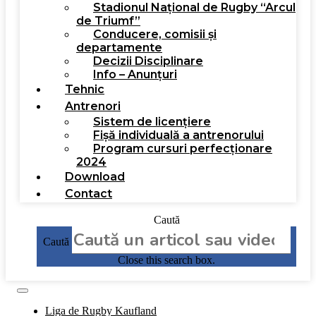
Stadionul Național de Rugby “Arcul
de Triumf”
Conducere, comisii și
departamente
Decizii Disciplinare
Info – Anunțuri
Tehnic
Antrenori
Sistem de licențiere
Fișă individuală a antrenorului
Program cursuri perfecționare
2024
Download
Contact
Caută
Caută
Close this search box.
Liga de Rugby Kaufland