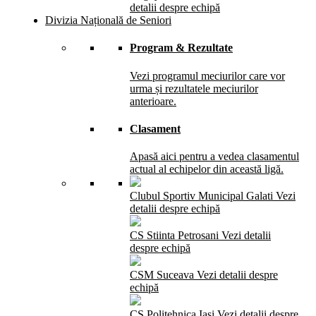
detalii despre echipă
Divizia Națională de Seniori
Program & Rezultate
Vezi programul meciurilor care vor
urma și rezultatele meciurilor
anterioare.
Clasament
Apasă aici pentru a vedea clasamentul
actual al echipelor din această ligă.
Clubul Sportiv Municipal Galati
Vezi
detalii despre echipă
CS Stiinta Petrosani
Vezi detalii
despre echipă
CSM Suceava
Vezi detalii despre
echipă
CS Politehnica Iasi
Vezi detalii despre