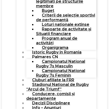
legitimați pe structurile
membre
Buget
Criterii de selecție sportivi
de performanță
Loturi naționale extinse
Rapoarte de activitate și
Situații financiare
Program anual de
activități
Organigrama
Istoric Rugby în Romania
Palmares CN
Campionatul Național
Rugby 7s Masculin
Campionatul Național
Rugby 7s Feminin
Cluburi afiliate la FRR
Stadionul Național de Rugby
“Arcul de Triumf”
Conducere, comisii și
departamente
Decizii Disciplinare
Info – Anunțuri