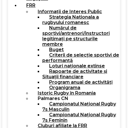
FRR
Informații de Interes Public
Strategia Nationala a
rugbyului romanesc
Numărul de
sportivi/antrenori/instructori
legitimați pe structurile
membre
Buget
Criterii de selecție sportivi de
performanță
Loturi naționale extinse
Rapoarte de activitate și
Situații financiare
Program anual de activități
Organigrama
Istoric Rugby în Romania
Palmares CN
Campionatul Național Rugby
7s Masculin
Campionatul Național Rugby
7s Feminin
Cluburi afiliate la FRR