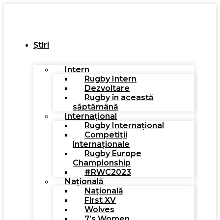
Știri
Intern
Rugby Intern
Dezvoltare
Rugby în această
săptămână
Internațional
Rugby Internațional
Competiții
internaționale
Rugby Europe
Championship
#RWC2023
Națională
Națională
First XV
Wolves
7’s Women