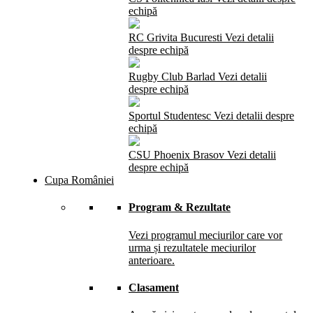
echipă
RC Grivita Bucuresti
Vezi detalii
despre echipă
Rugby Club Barlad
Vezi detalii
despre echipă
Sportul Studentesc
Vezi detalii despre
echipă
CSU Phoenix Brasov
Vezi detalii
despre echipă
Cupa României
Program & Rezultate
Vezi programul meciurilor care vor
urma și rezultatele meciurilor
anterioare.
Clasament