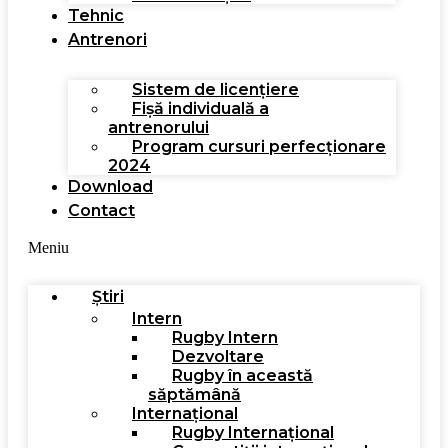
Tehnic
Antrenori
Sistem de licențiere
Fișă individuală a
antrenorului
Program cursuri perfecționare
2024
Download
Contact
Meniu
Știri
Intern
Rugby Intern
Dezvoltare
Rugby în această
săptămână
Internațional
Rugby Internațional