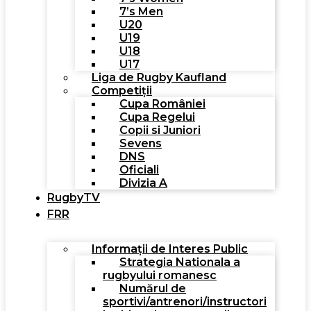
7’s Men
U20
U19
U18
U17
Liga de Rugby Kaufland
Competiții
Cupa României
Cupa Regelui
Copii si Juniori
Sevens
DNS
Oficiali
Divizia A
RugbyTV
FRR
Informații de Interes Public
Strategia Nationala a
rugbyului romanesc
Numărul de
sportivi/antrenori/instructori