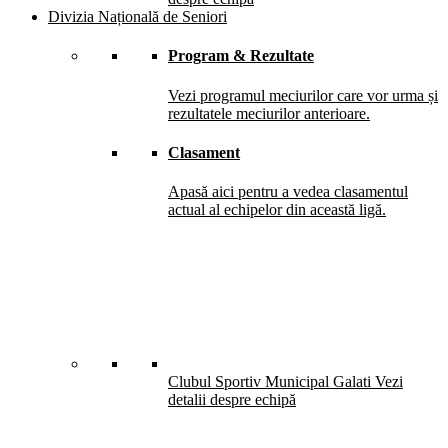
Divizia Națională de Seniori
Program & Rezultate
Vezi programul meciurilor care vor urma și
rezultatele meciurilor anterioare.
Clasament
Apasă aici pentru a vedea clasamentul
actual al echipelor din această ligă.
Clubul Sportiv Municipal Galati
Vezi
detalii despre echipă