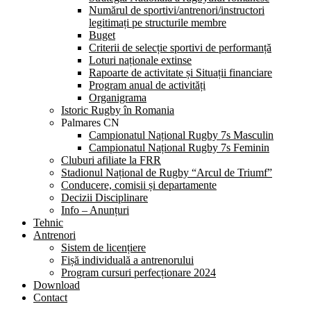
Numărul de sportivi/antrenori/instructori
legitimați pe structurile membre
Buget
Criterii de selecție sportivi de performanță
Loturi naționale extinse
Rapoarte de activitate și Situații financiare
Program anual de activități
Organigrama
Istoric Rugby în Romania
Palmares CN
Campionatul Național Rugby 7s Masculin
Campionatul Național Rugby 7s Feminin
Cluburi afiliate la FRR
Stadionul Național de Rugby “Arcul de Triumf”
Conducere, comisii și departamente
Decizii Disciplinare
Info – Anunțuri
Tehnic
Antrenori
Sistem de licențiere
Fișă individuală a antrenorului
Program cursuri perfecționare 2024
Download
Contact