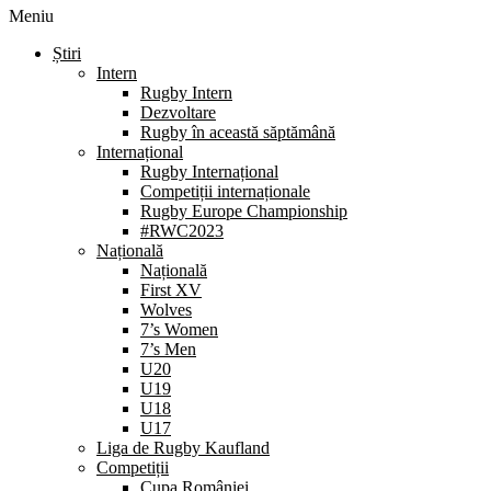
Meniu
Știri
Intern
Rugby Intern
Dezvoltare
Rugby în această săptămână
Internațional
Rugby Internațional
Competiții internaționale
Rugby Europe Championship
#RWC2023
Națională
Națională
First XV
Wolves
7’s Women
7’s Men
U20
U19
U18
U17
Liga de Rugby Kaufland
Competiții
Cupa României