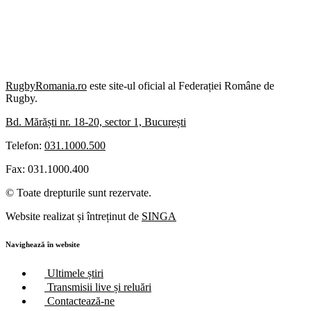
RugbyRomania.ro
este site-ul oficial al Federației Române de
Rugby.
Bd. Mărăști nr. 18-20, sector 1, București
Telefon:
031.1000.500
Fax: 031.1000.400
© Toate drepturile sunt rezervate.
Website realizat și întreținut de
SINGA
Navighează în website
Ultimele știri
Transmisii live și reluări
Contactează-ne