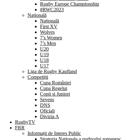
Rugby Europe Championship
#RWC2023
Națională
Națională
First XV
Wolves
7’s Women
7’s Men
U20
U19
U18
U17
Liga de Rugby Kaufland
Competiții
Cupa României
Cupa Regelui
Copii si Juniori
Sevens
DNS
Oficiali
Divizia A
RugbyTV
FRR
Informații de Interes Public
Strategia Nationala a rugbyului romanesc