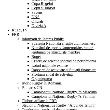
Cupa Regelui
Copii si Juniori
Sevens
DNS
Oficiali
Divizia A
RugbyTV
FRR
Informații de Interes Public
Strategia Nationala a rugbyului romanesc
Numărul de sportivi/antrenori/instructori
legitimați pe structurile membre
Buget
Criterii de selecție sportivi de performanță
Loturi naționale extinse
Rapoarte de activitate și Situații financiare
Program anual de activități
Organigrama
Istoric Rugby în Romania
Palmares CN
Campionatul Național Rugby 7s Masculin
Campionatul Național Rugby 7s Feminin
Cluburi afiliate la FRR
Stadionul Național de Rugby “Arcul de Triumf”
Conducere, comisii și departamente