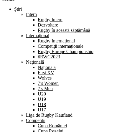
Știri
Intern
Rugby Intern
Dezvoltare
Rugby în această săptămână
Internațional
Rugby Internațional
Competiții internaționale
Rugby Europe Championship
#RWC2023
Națională
Națională
First XV
Wolves
7’s Women
7’s Men
U20
U19
U18
U17
Liga de Rugby Kaufland
Competiții
Cupa României
Cupa Regelui