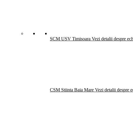
SCM USV Timisoara
Vezi detalii despre ec
CSM Stiinta Baia Mare
Vezi detalii despre 