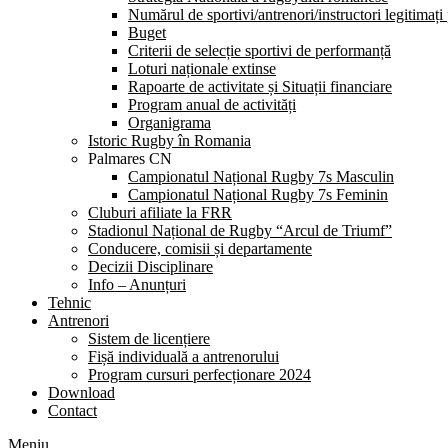
Numărul de sportivi/antrenori/instructori legitimați
Buget
Criterii de selecție sportivi de performanță
Loturi naționale extinse
Rapoarte de activitate și Situații financiare
Program anual de activități
Organigrama
Istoric Rugby în Romania
Palmares CN
Campionatul Național Rugby 7s Masculin
Campionatul Național Rugby 7s Feminin
Cluburi afiliate la FRR
Stadionul Național de Rugby “Arcul de Triumf”
Conducere, comisii și departamente
Decizii Disciplinare
Info – Anunțuri
Tehnic
Antrenori
Sistem de licențiere
Fișă individuală a antrenorului
Program cursuri perfecționare 2024
Download
Contact
Meniu