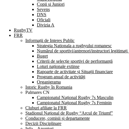
Copii si Juniori
Sevens
DNS
Oficiali
Divizia A
RugbyTV
FRR
Informații de Interes Public
Strategia Nationala a rugbyului romanesc
Numărul de sportivi/antrenori/instructori legitimați
Buget
Criterii de selecție sportivi de performanță
Loturi naționale extinse
Rapoarte de activitate și Situații financiare
Program anual de activități
Organigrama
Istoric Rugby în Romania
Palmares CN
Campionatul Național Rugby 7s Masculin
Campionatul Național Rugby 7s Feminin
Cluburi afiliate la FRR
Stadionul Național de Rugby “Arcul de Triumf”
Conducere, comisii și departamente
Decizii Disciplinare
Info – Anunțuri