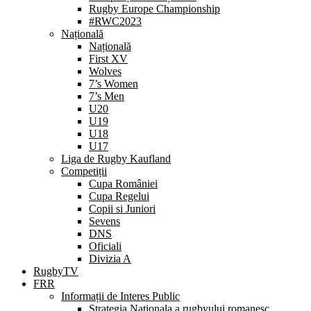
Rugby Europe Championship
#RWC2023
Națională
Națională
First XV
Wolves
7’s Women
7’s Men
U20
U19
U18
U17
Liga de Rugby Kaufland
Competiții
Cupa României
Cupa Regelui
Copii si Juniori
Sevens
DNS
Oficiali
Divizia A
RugbyTV
FRR
Informații de Interes Public
Strategia Nationala a rugbyului romanesc