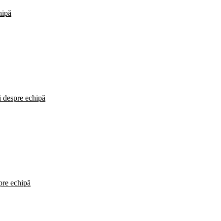
hipă
i despre echipă
spre echipă