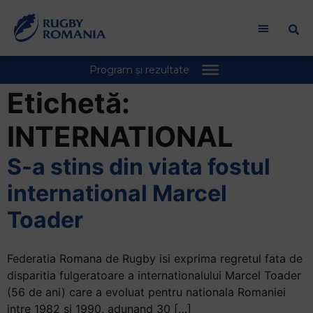
Bun
venit
la
cititorul
de
ecran
Etichetă:
All
in
INTERNATIONAL
One
Accessibility
S-a stins din viata fostul
Pentru
international Marcel
a
porni
Toader
cititorul
de
Federatia Romana de Rugby isi exprima regretul fata de
ecran
disparitia fulgeratoare a internationalului Marcel Toader
All
(56 de ani) care a evoluat pentru nationala Romaniei
in
intre 1982 si 1990, adunand 30 […]
One