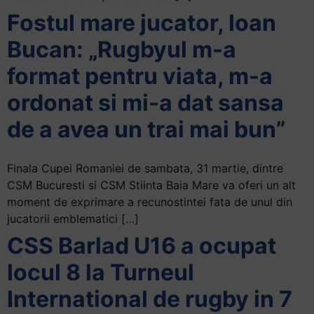
Accessibility,
Fostul mare jucator, Ioan
apăsați
Bucan: „Rugbyul m-a
„Ctrl
+
format pentru viata, m-a
/”
ordonat si mi-a dat sansa
Această
comandă
de a avea un trai mai bun”
rapidă
activează
cititorul
Finala Cupei Romaniei de sambata, 31 martie, dintre
de
CSM Bucuresti si CSM Stiinta Baia Mare va oferi un alt
ecran
moment de exprimare a recunostintei fata de unul din
pentru
jucatorii emblematici […]
a
CSS Barlad U16 a ocupat
vă
locul 8 la Turneul
ajuta
să
International de rugby in 7
navigați