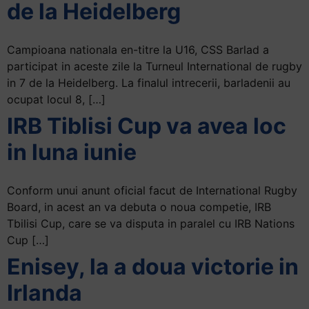
și
de la Heidelberg
să
interacționați
Campioana nationala en-titre la U16, CSS Barlad a
cu
participat in aceste zile la Turneul International de rugby
conținutul.
in 7 de la Heidelberg. La finalul intrecerii, barladenii au
ocupat locul 8, […]
IRB Tiblisi Cup va avea loc
in luna iunie
Conform unui anunt oficial facut de International Rugby
Board, in acest an va debuta o noua competie, IRB
Tbilisi Cup, care se va disputa in paralel cu IRB Nations
Cup […]
Enisey, la a doua victorie in
Irlanda