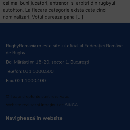
cei mai buni jucatori, antrenori si arbitri din rugbyul
autohton. La fiecare categorie exista cate cinci
nominalizari. Votul dureaza pana […]
RugbyRomania.ro
este site-ul oficial al Federației Române
de Rugby.
Bd. Mărăști nr. 18-20, sector 1, București
Telefon:
031.1000.500
Fax: 031.1000.400
© Toate drepturile sunt rezervate.
Website realizat și întreținut de
SINGA
Navighează în website