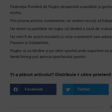
Federația Română de Rugby dezaprobă scandările și gesturile
nostru.
Prin prisma acestor evenimente, ne vedem nevoiți să înăsprim
Ne dorim ca partidele de rugby să rămână o oază de civilizaț
Nu vom fi de acord niciodată cu orice eveniment care aduce a
Pasiune și Solidaritate.
Rugby-ul va rămâne și pe viitor sportul unde suporterii se p
familii întregi pot aprecia spectacolul sportiv.
Ți-a plăcut articolul? Distribuie-l către prietenii 
Facebook
Twitter