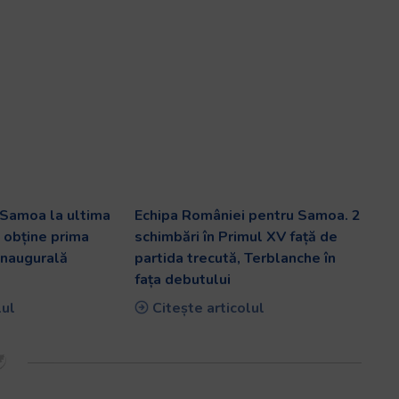
 Samoa la ultima
Echipa României pentru Samoa. 2
i obține prima
schimbări în Primul XV față de
 inaugurală
partida trecută, Terblanche în
fața debutului
lul
Citește articolul