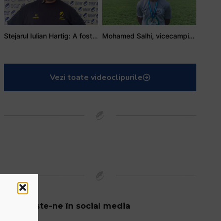
Stejarul Iulian Hartig: A fost un turneu care a unit mai mult echipa
Mohamed Salhi, vicecampion național juniori I: Rugby-ul te învață să accepți și înfrângerile
Vezi toate videoclipurile
Urmărește-ne în social media