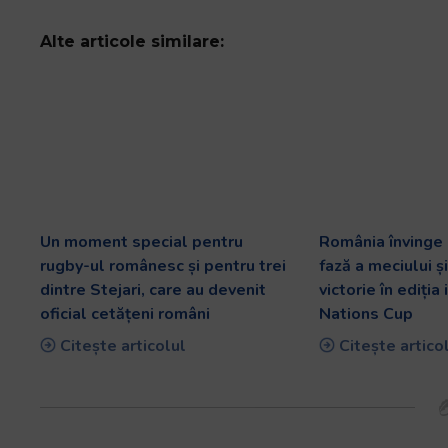
Alte articole similare:
Un moment special pentru
România învinge
rugby-ul românesc și pentru trei
fază a meciului ș
dintre Stejari, care au devenit
victorie în ediția
oficial cetățeni români
Nations Cup
Citește articolul
Citește artico