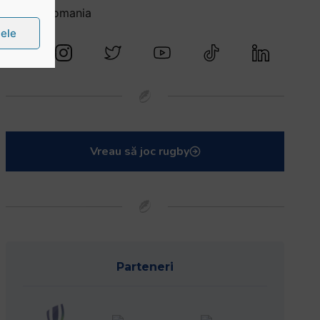
@rugbyromania
țele
Vreau să joc rugby
Parteneri