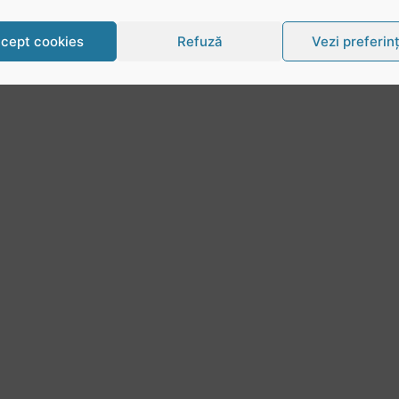
cept cookies
Refuză
Vezi preferin