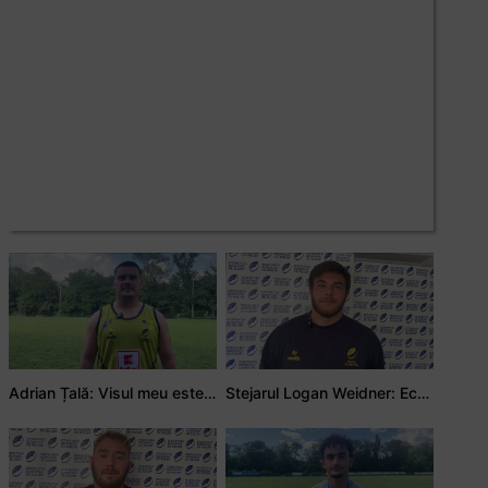
Adrian Țală: Visul meu este să debutez pentru România
Stejarul Logan Weidner: Echipa a muncit mult, iar asta se va vedea în meciurile de la Nations Cup