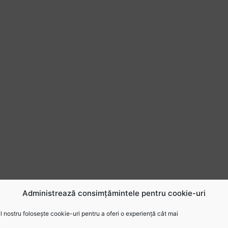
Administrează consimțămintele pentru cookie-uri
 nostru folosește cookie-uri pentru a oferi o experiență cât mai