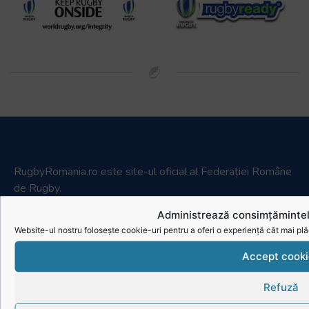
RugbyRomania.ro
este site-ul oficial al Federației Române
de Rugby.
Bd. Mărăști nr. 18-20, sector 1, București
Administrează consimțămintel
Website-ul nostru folosește cookie-uri pentru a oferi o experiență cât mai plă
Telefon:
031.1000.500
Fax: 031.1000.400
Accept cooki
Refuză
© Toate drepturile sunt rezervate.