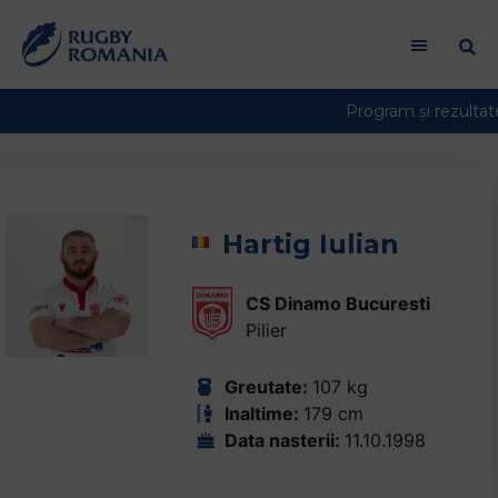
Welcome
to
All
in
One
Accessibility
screen
reader.
To
Hartig Iulian
start
the
CS Dinamo Bucuresti
All
Pilier
in
One
Accessibility
Greutate:
107 kg
screen
Inaltime:
179 cm
reader,
Data nasterii:
11.10.1998
press
"Ctrl