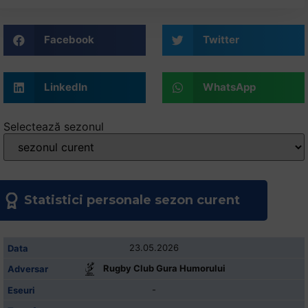
+
/".
Facebook
Twitter
This
shortcut
activates
LinkedIn
WhatsApp
the
screen
Selectează sezonul
reader
to
help
you
navigate
Statistici personale sezon curent
and
interact
with
23.05.2026
the
Rugby Club Gura Humorului
content.
-