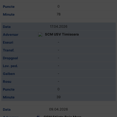
0
78
17.04.2026
SCM USV Timisoara
-
-
-
-
-
-
0
39
09.04.2026
CSM Stiinta Baia Mare