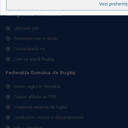
Website realizat și întreținut de
SINGA
Vezi preferinț
Navighează în website
Ultimele știri
Transmisii live și reluări
Contactează-ne
Cum se joacă Rugby
Federația Româna de Rugby
Istoric rugby în România
Cluburi afiliate la FRR
Stadionul național de rugby
Conducere, comisii și departamente
Info - Anunțuri