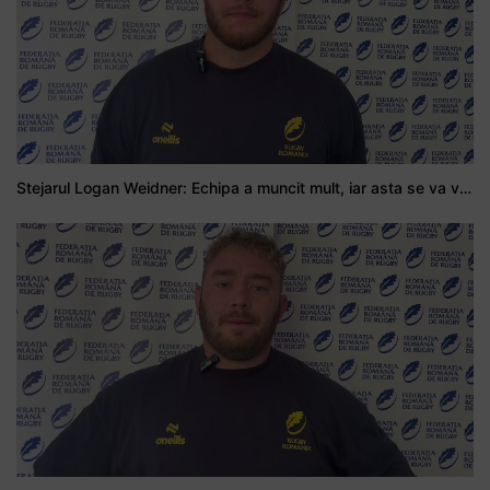
Stejarul Logan Weidner: Echipa a muncit mult, iar asta se va vedea în meciurile de la Nations Cup