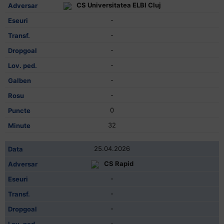
CS Universitatea ELBI Cluj
-
-
-
-
-
-
0
32
25.04.2026
CS Rapid
-
-
-
-