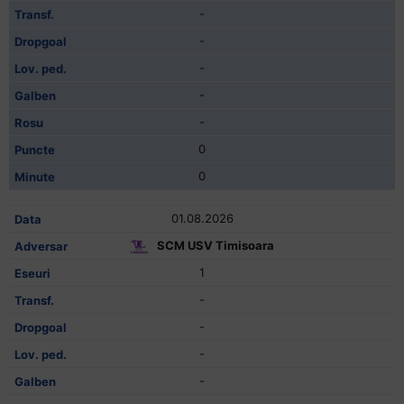
-
-
-
-
-
0
0
01.08.2026
SCM USV Timisoara
1
-
-
-
-