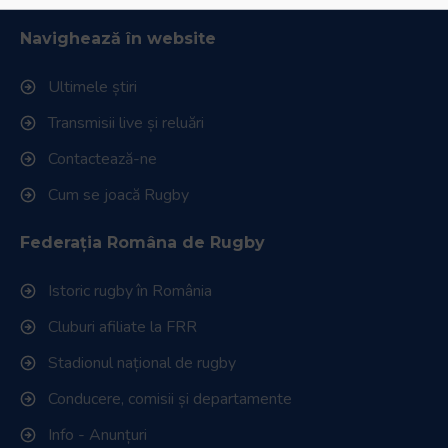
Navighează în website
Ultimele știri
Transmisii live și reluări
Contactează-ne
Cum se joacă Rugby
Federația Româna de Rugby
Istoric rugby în România
Cluburi afiliate la FRR
Stadionul național de rugby
Conducere, comisii și departamente
Info - Anunțuri