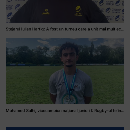
Stejarul Iulian Hartig: A fost un turneu care a unit mai mult echipa
Mohamed Salhi, vicecampion național juniori I: Rugby-ul te învață să accepți și înfrângerile