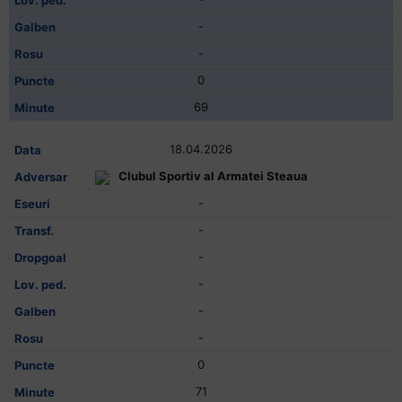
-
-
0
69
18.04.2026
Clubul Sportiv al Armatei Steaua
-
-
-
-
-
-
0
71