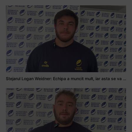
Stejarul Logan Weidner: Echipa a muncit mult, iar asta se va vedea în meciurile de la Nations Cup