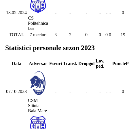
18.05.2024
-
-
-
-
-
-
0
CS
Politehnica
Iasi
TOTAL
7 meciuri
3
2
0
0
0
0
19
Statistici personale sezon 2023
Lov.
Data
Adversar
Eseuri
Transf.
Dropgol
Puncte
P
ped.
07.10.2023
-
-
-
-
-
-
0
CSM
Stiinta
Baia Mare