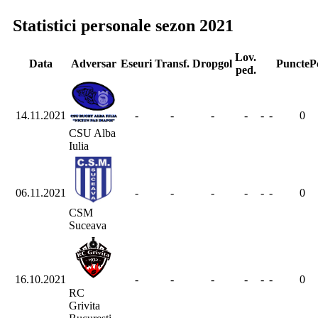
Statistici personale sezon 2021
Lov.
Data
Adversar
Eseuri
Transf.
Dropgol
Puncte
P
ped.
14.11.2021
-
-
-
-
-
-
0
CSU Alba
Iulia
06.11.2021
-
-
-
-
-
-
0
CSM
Suceava
16.10.2021
-
-
-
-
-
-
0
RC
Grivita