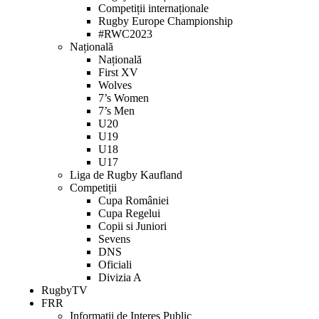
Competiții internaționale
Rugby Europe Championship
#RWC2023
Națională
Națională
First XV
Wolves
7’s Women
7’s Men
U20
U19
U18
U17
Liga de Rugby Kaufland
Competiții
Cupa României
Cupa Regelui
Copii si Juniori
Sevens
DNS
Oficiali
Divizia A
RugbyTV
FRR
Informații de Interes Public