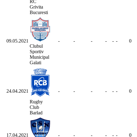
RC
Grivita
Bucuresti
09.05.2021
-
-
-
-
-
-
0
Clubul
Sportiv
Municipal
Galati
24.04.2021
-
-
-
-
-
-
0
Rugby
Club
Barlad
17.04.2021
-
-
-
-
-
-
0