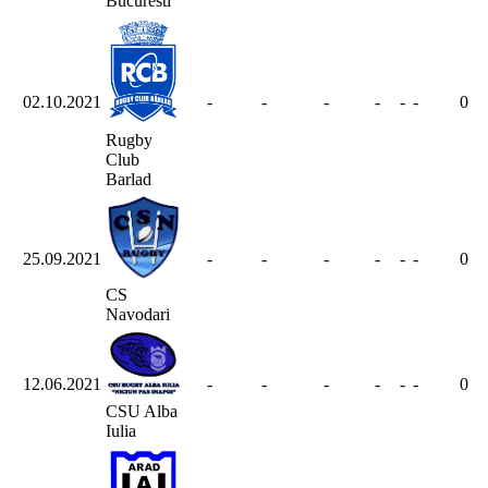
Bucuresti
02.10.2021
-
-
-
-
-
-
0
Rugby
Club
Barlad
25.09.2021
-
-
-
-
-
-
0
CS
Navodari
12.06.2021
-
-
-
-
-
-
0
CSU Alba
Iulia