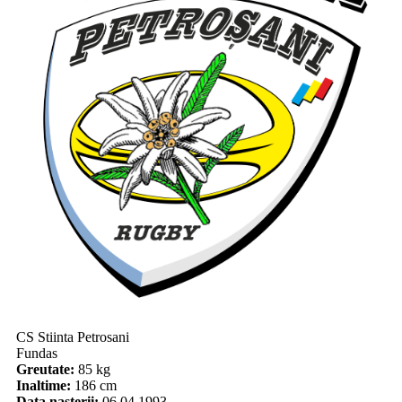
CS Stiinta Petrosani
Fundas
Greutate:
85 kg
Inaltime:
186 cm
Data nasterii:
06.04.1993