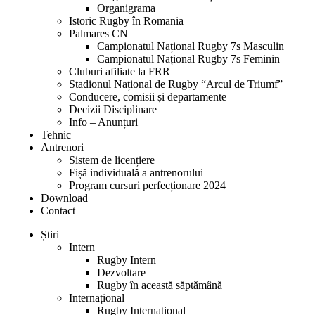
Organigrama
Istoric Rugby în Romania
Palmares CN
Campionatul Național Rugby 7s Masculin
Campionatul Național Rugby 7s Feminin
Cluburi afiliate la FRR
Stadionul Național de Rugby “Arcul de Triumf”
Conducere, comisii și departamente
Decizii Disciplinare
Info – Anunțuri
Tehnic
Antrenori
Sistem de licențiere
Fișă individuală a antrenorului
Program cursuri perfecționare 2024
Download
Contact
Știri
Intern
Rugby Intern
Dezvoltare
Rugby în această săptămână
Internațional
Rugby Internațional