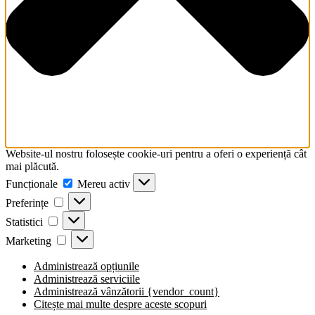
comandă
rapidă
activează
cititorul
de
ecran
pentru
a
vă
ajuta
să
navigați
Website-ul nostru folosește cookie-uri pentru a oferi o experiență cât
și
mai plăcută.
să
Funcționale
Mereu activ
interacționați
cu
Preferințe
conținutul.
Statistici
Marketing
Administrează opțiunile
Administrează serviciile
Administrează vânzătorii {vendor_count}
Citește mai multe despre aceste scopuri