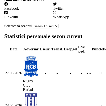
Facebook
Twitter
LinkedIn
WhatsApp
Selectează sezonul
Statistici personale sezon curent
Lov.
Data
Adversar
Eseuri
Transf.
Dropgol
Puncte
Pc
ped.
27.06.2026
-
-
-
-
-
-
0
Rugby
Club
Barlad
23.05.2026
-
-
-
-
-
-
0