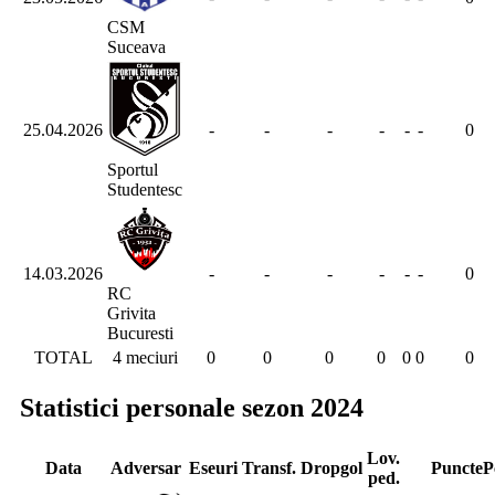
CSM
Suceava
25.04.2026
-
-
-
-
-
-
0
Sportul
Studentesc
14.03.2026
-
-
-
-
-
-
0
RC
Grivita
Bucuresti
TOTAL
4 meciuri
0
0
0
0
0
0
0
Statistici personale sezon 2024
Lov.
Data
Adversar
Eseuri
Transf.
Dropgol
Puncte
P
ped.