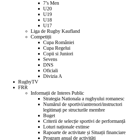
7’s Men
U20
U19
U18
U17
Liga de Rugby Kaufland
Competiții
Cupa României
Cupa Regelui
Copii si Juniori
Sevens
DNS
Oficiali
Divizia A
RugbyTV
FRR
Informații de Interes Public
Strategia Nationala a rugbyului romanesc
Numărul de sportivi/antrenori/instructori
legitimați pe structurile membre
Buget
Criterii de selecție sportivi de performanță
Loturi naționale extinse
Rapoarte de activitate și Situații financiare
Program anual de activități