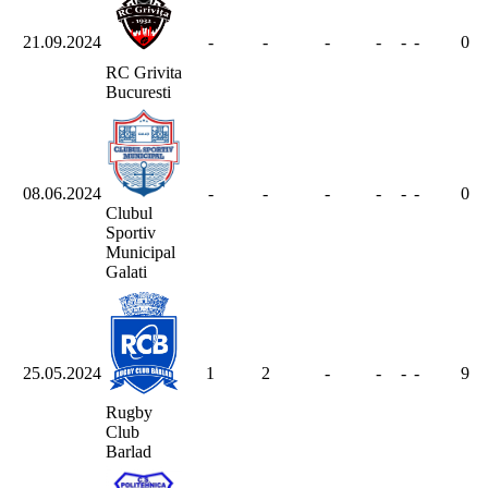
21.09.2024
-
-
-
-
-
-
0
RC Grivita
Bucuresti
08.06.2024
-
-
-
-
-
-
0
Clubul
Sportiv
Municipal
Galati
25.05.2024
1
2
-
-
-
-
9
Rugby
Club
Barlad