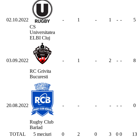
02.10.2022
-
1
-
1
-
-
5
CS
Universitatea
ELBI Cluj
03.09.2022
-
1
-
2
-
-
8
RC Grivita
Bucuresti
20.08.2022
-
-
-
-
-
-
0
Rugby Club
Barlad
TOTAL
5 meciuri
0
2
0
3
0
0
13