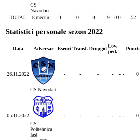
CS
Navodari
TOTAL
8 meciuri
1
10
0
9
0
0
52
Statistici personale sezon 2022
Lov.
Data
Adversar
Eseuri
Transf.
Dropgol
Punct
ped.
26.11.2022
-
-
-
-
-
-
0
CS Navodari
05.11.2022
-
-
-
-
-
-
0
CS
Politehnica
Iasi