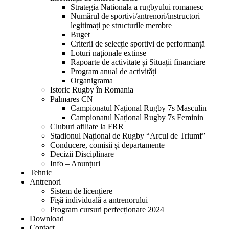
Strategia Nationala a rugbyului romanesc
Numărul de sportivi/antrenori/instructori
legitimați pe structurile membre
Buget
Criterii de selecție sportivi de performanță
Loturi naționale extinse
Rapoarte de activitate și Situații financiare
Program anual de activități
Organigrama
Istoric Rugby în Romania
Palmares CN
Campionatul Național Rugby 7s Masculin
Campionatul Național Rugby 7s Feminin
Cluburi afiliate la FRR
Stadionul Național de Rugby “Arcul de Triumf”
Conducere, comisii și departamente
Decizii Disciplinare
Info – Anunțuri
Tehnic
Antrenori
Sistem de licențiere
Fișă individuală a antrenorului
Program cursuri perfecționare 2024
Download
Contact