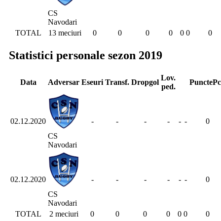
CS
Navodari
TOTAL
13 meciuri
0
0
0
0
0
0
0
Statistici personale sezon 2019
Lov.
Data
Adversar
Eseuri
Transf.
Dropgol
Puncte
Pc
ped.
02.12.2020
-
-
-
-
-
-
0
CS
Navodari
02.12.2020
-
-
-
-
-
-
0
CS
Navodari
TOTAL
2 meciuri
0
0
0
0
0
0
0