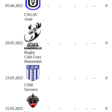
05.06.2021
-
-
-
-
-
-
0
CSUAV
Arad
29.05.2021
-
-
-
-
-
-
0
Rugby
Club Gura
Humorului
23.05.2021
-
-
-
-
-
-
0
CSM
Suceava
15.05.2021
-
-
-
-
-
-
0