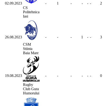
02.09.2023
-
1
-
-
-
-
2
CS
Politehnica
Iasi
26.08.2023
-
-
-
1
-
-
3
CSM
Stiinta
Baia Mare
19.08.2023
-
-
-
-
-
-
0
Rugby
Club Gura
Humorului