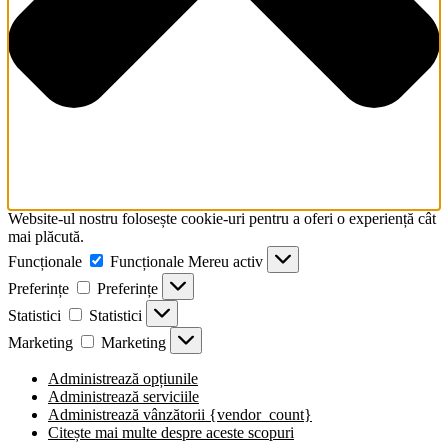
comandă
rapidă
activează
cititorul
de
ecran
pentru
a
vă
ajuta
să
navigați
Website-ul nostru folosește cookie-uri pentru a oferi o experiență cât
și
mai plăcută.
să
Funcționale
Funcționale
Mereu activ
interacționați
cu
Preferințe
Preferințe
conținutul.
Statistici
Statistici
Marketing
Marketing
Administrează opțiunile
Administrează serviciile
Administrează vânzătorii {vendor_count}
Citește mai multe despre aceste scopuri