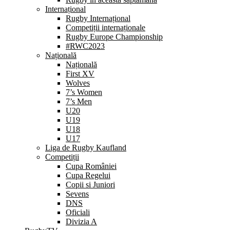
Internațional
Rugby Internațional
Competiții internaționale
Rugby Europe Championship
#RWC2023
Națională
Națională
First XV
Wolves
7’s Women
7’s Men
U20
U19
U18
U17
Liga de Rugby Kaufland
Competiții
Cupa României
Cupa Regelui
Copii si Juniori
Sevens
DNS
Oficiali
Divizia A