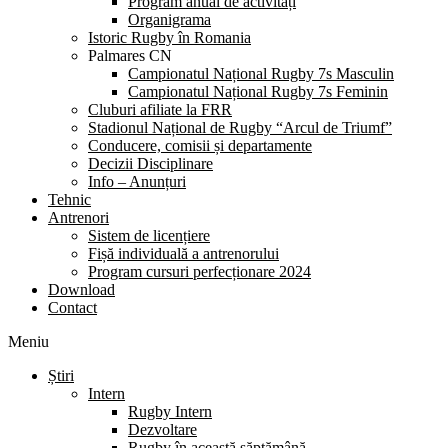
Program anual de activități
Organigrama
Istoric Rugby în Romania
Palmares CN
Campionatul Național Rugby 7s Masculin
Campionatul Național Rugby 7s Feminin
Cluburi afiliate la FRR
Stadionul Național de Rugby “Arcul de Triumf”
Conducere, comisii și departamente
Decizii Disciplinare
Info – Anunțuri
Tehnic
Antrenori
Sistem de licențiere
Fișă individuală a antrenorului
Program cursuri perfecționare 2024
Download
Contact
Meniu
Știri
Intern
Rugby Intern
Dezvoltare
Rugby în această săptămână