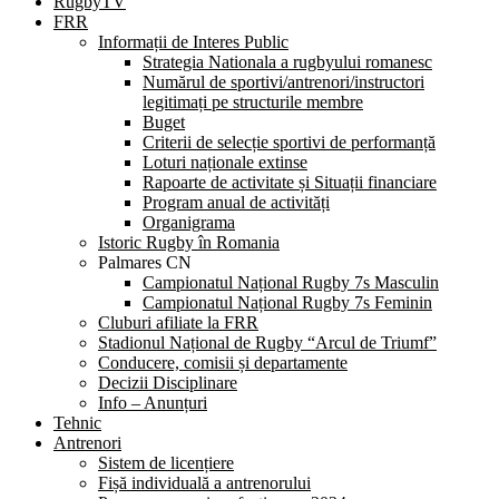
RugbyTV
FRR
Informații de Interes Public
Strategia Nationala a rugbyului romanesc
Numărul de sportivi/antrenori/instructori
legitimați pe structurile membre
Buget
Criterii de selecție sportivi de performanță
Loturi naționale extinse
Rapoarte de activitate și Situații financiare
Program anual de activități
Organigrama
Istoric Rugby în Romania
Palmares CN
Campionatul Național Rugby 7s Masculin
Campionatul Național Rugby 7s Feminin
Cluburi afiliate la FRR
Stadionul Național de Rugby “Arcul de Triumf”
Conducere, comisii și departamente
Decizii Disciplinare
Info – Anunțuri
Tehnic
Antrenori
Sistem de licențiere
Fișă individuală a antrenorului