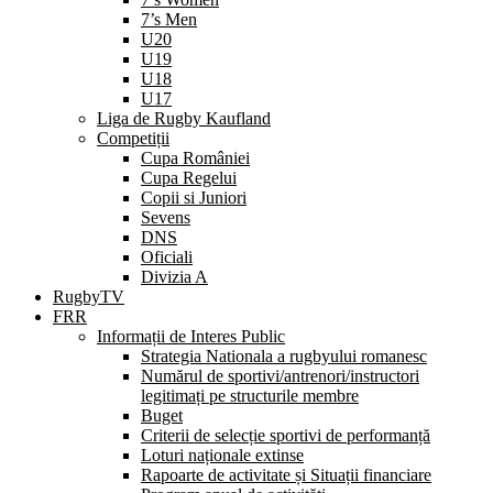
7’s Men
U20
U19
U18
U17
Liga de Rugby Kaufland
Competiții
Cupa României
Cupa Regelui
Copii si Juniori
Sevens
DNS
Oficiali
Divizia A
RugbyTV
FRR
Informații de Interes Public
Strategia Nationala a rugbyului romanesc
Numărul de sportivi/antrenori/instructori
legitimați pe structurile membre
Buget
Criterii de selecție sportivi de performanță
Loturi naționale extinse
Rapoarte de activitate și Situații financiare