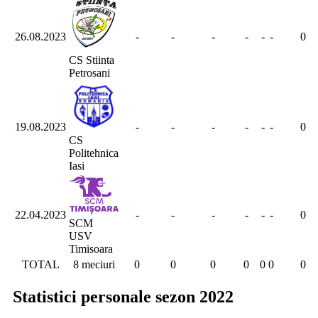
26.08.2023
-
-
-
-
-
-
0
CS Stiinta
Petrosani
19.08.2023
-
-
-
-
-
-
0
CS
Politehnica
Iasi
22.04.2023
-
-
-
-
-
-
0
SCM
USV
Timisoara
TOTAL
8 meciuri
0
0
0
0
0
0
0
Statistici personale sezon 2022