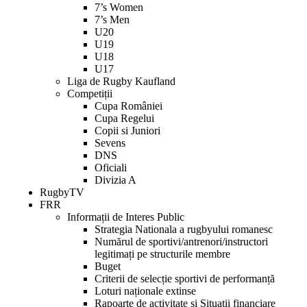
7’s Women
7’s Men
U20
U19
U18
U17
Liga de Rugby Kaufland
Competiții
Cupa României
Cupa Regelui
Copii si Juniori
Sevens
DNS
Oficiali
Divizia A
RugbyTV
FRR
Informații de Interes Public
Strategia Nationala a rugbyului romanesc
Numărul de sportivi/antrenori/instructori
legitimați pe structurile membre
Buget
Criterii de selecție sportivi de performanță
Loturi naționale extinse
Rapoarte de activitate și Situații financiare