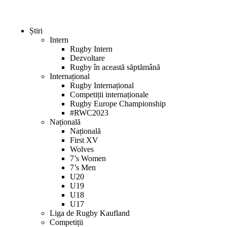
Știri
Intern
Rugby Intern
Dezvoltare
Rugby în această săptămână
Internațional
Rugby Internațional
Competiții internaționale
Rugby Europe Championship
#RWC2023
Națională
Națională
First XV
Wolves
7’s Women
7’s Men
U20
U19
U18
U17
Liga de Rugby Kaufland
Competiții