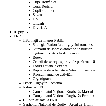
Cupa României
Cupa Regelui
Copii si Juniori
Sevens
DNS
Oficiali
Divizia A
RugbyTV
FRR
Informații de Interes Public
Strategia Nationala a rugbyului romanesc
Numărul de sportivi/antrenori/instructori
legitimați pe structurile membre
Buget
Criterii de selecție sportivi de performanță
Loturi naționale extinse
Rapoarte de activitate și Situații financiare
Program anual de activități
Organigrama
Istoric Rugby în Romania
Palmares CN
Campionatul Național Rugby 7s Masculin
Campionatul Național Rugby 7s Feminin
Cluburi afiliate la FRR
Stadionul Național de Rugby “Arcul de Triumf”