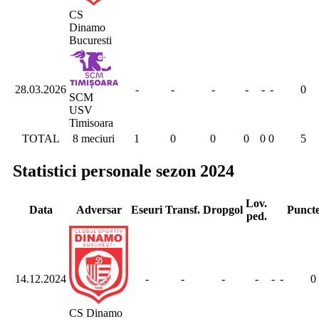
CS
Dinamo
Bucuresti
28.03.2026
-
-
-
-
-
-
0
SCM
USV
Timisoara
TOTAL
8 meciuri
1
0
0
0
0
0
5
Statistici personale sezon 2024
Lov.
Data
Adversar
Eseuri
Transf.
Dropgol
Punct
ped.
14.12.2024
-
-
-
-
-
-
0
CS Dinamo