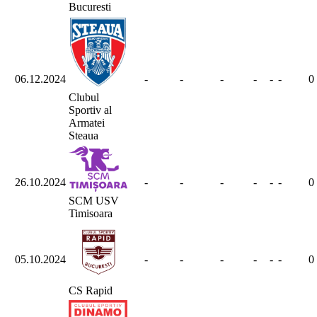
Bucuresti
06.12.2024
-
-
-
-
-
-
0
Clubul
Sportiv al
Armatei
Steaua
26.10.2024
-
-
-
-
-
-
0
SCM USV
Timisoara
05.10.2024
-
-
-
-
-
-
0
CS Rapid