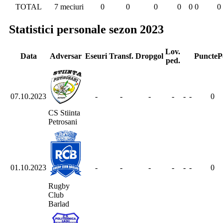
TOTAL
7 meciuri
0
0
0
0
0
0
0
Statistici personale sezon 2023
Lov.
Data
Adversar
Eseuri
Transf.
Dropgol
Puncte
P
ped.
07.10.2023
-
-
-
-
-
-
0
CS Stiinta
Petrosani
01.10.2023
-
-
-
-
-
-
0
Rugby
Club
Barlad