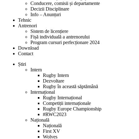
Conducere, comisii și departamente
Decizii Disciplinare
Info – Anunțuri
Tehnic
Antrenori
Sistem de licențiere
Fișă individuală a antrenorului
Program cursuri perfecționare 2024
Download
Contact
Știri
Intern
Rugby Intern
Dezvoltare
Rugby în această săptămână
Internațional
Rugby Internațional
Competiții internaționale
Rugby Europe Championship
#RWC2023
Națională
Națională
First XV
Wolves