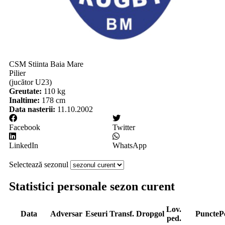
CSM Stiinta Baia Mare
Pilier
(jucător U23)
Greutate:
110 kg
Inaltime:
178 cm
Data nasterii:
11.10.2002
Facebook
Twitter
LinkedIn
WhatsApp
Selectează sezonul
Statistici personale sezon curent
Lov.
Data
Adversar
Eseuri
Transf.
Dropgol
Puncte
P
ped.