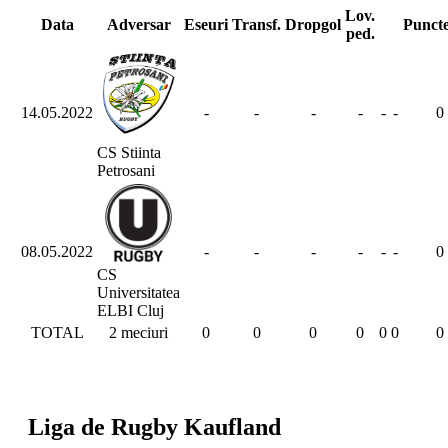
Lov.
Data
Adversar
Eseuri
Transf.
Dropgol
Punct
ped.
14.05.2022
-
-
-
-
-
-
0
CS Stiinta
Petrosani
08.05.2022
-
-
-
-
-
-
0
CS
Universitatea
ELBI Cluj
TOTAL
2 meciuri
0
0
0
0
0
0
0
Liga de Rugby Kaufland