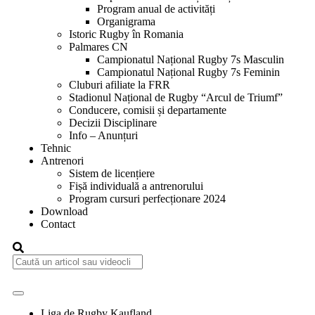
Program anual de activități
Organigrama
Istoric Rugby în Romania
Palmares CN
Campionatul Național Rugby 7s Masculin
Campionatul Național Rugby 7s Feminin
Cluburi afiliate la FRR
Stadionul Național de Rugby “Arcul de Triumf”
Conducere, comisii și departamente
Decizii Disciplinare
Info – Anunțuri
Tehnic
Antrenori
Sistem de licențiere
Fișă individuală a antrenorului
Program cursuri perfecționare 2024
Download
Contact
Liga de Rugby Kaufland