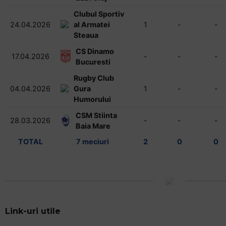
Clubul Sportiv
24.04.2026
al Armatei
1
-
-
Steaua
CS Dinamo
17.04.2026
-
-
-
Bucuresti
Rugby Club
04.04.2026
Gura
1
-
-
Humorului
CSM Stiinta
28.03.2026
-
-
-
Baia Mare
TOTAL
7 meciuri
2
0
0
Link-uri utile