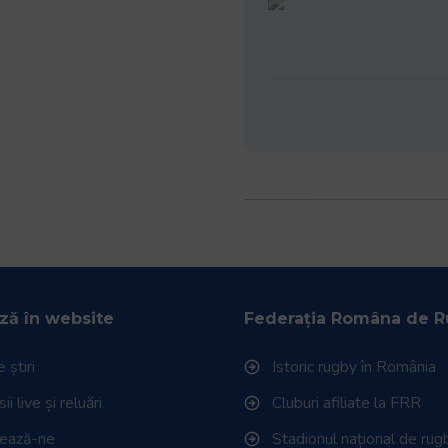
ză în website
Federația Româna de 
 știri
Istoric rugby în România
i live și reluări
Cluburi afiliate la FRR
tează-ne
Stadionul național de rug