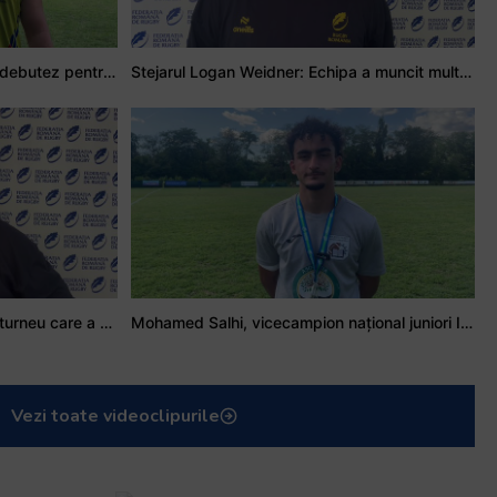
Adrian Țală: Visul meu este să debutez pentru România
Stejarul Logan Weidner: Echipa a muncit mult, iar asta se va vedea în meciurile de la Nations Cup
Stejarul Iulian Hartig: A fost un turneu care a unit mai mult echipa
Mohamed Salhi, vicecampion național juniori I: Rugby-ul te învață să accepți și înfrângerile
Vezi toate videoclipurile