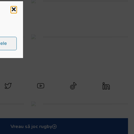
țele
 media
Vreau să joc rugby