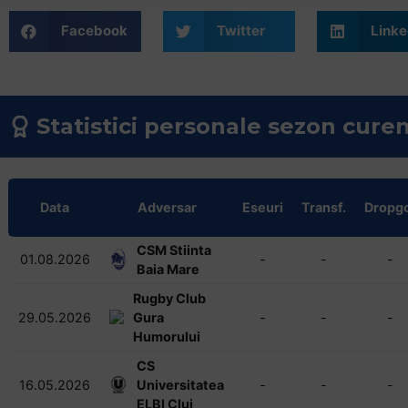
Facebook
Twitter
Linke
Statistici personale sezon cure
Data
Adversar
Eseuri
Transf.
Dropgo
CSM Stiinta
01.08.2026
-
-
-
Baia Mare
Rugby Club
29.05.2026
Gura
-
-
-
Humorului
CS
16.05.2026
Universitatea
-
-
-
ELBI Cluj