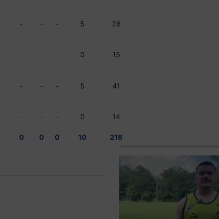
-
-
-
5
26
-
-
-
0
15
-
-
-
5
41
-
-
-
0
14
0
0
0
10
218