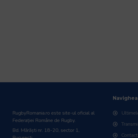
Navighea
RugbyRomania.ro
este site-ul oficial al
Ultimele
Federației Române de Rugby.
Transmisi
Bd. Mărăști nr. 18-20, sector 1,
Contac
București