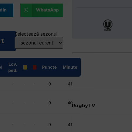
dIn
WhatsApp
Selectează sezonul
nt
Lov.
l
Puncte
Minute
ped.
-
-
-
0
41
-
-
-
0
40
RugbyTV
-
-
-
0
41