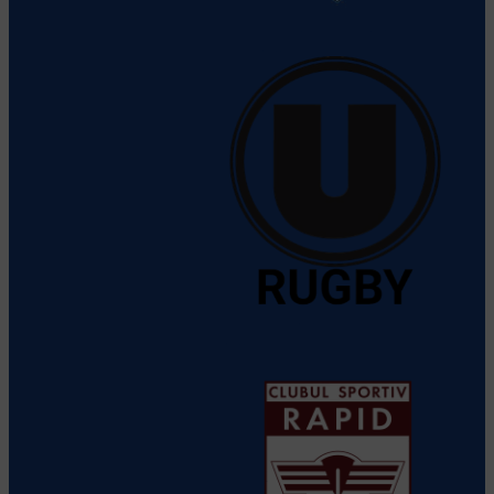
Clubul Sportiv al Armatei Steaua
Vezi detalii despre echipă
CS Universitatea ELBI Cluj
Vezi
detalii despre echipă