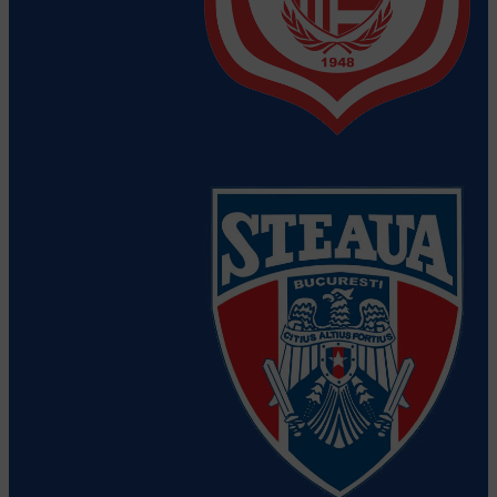
CS Dinamo Bucuresti
Vezi detalii
despre echipă