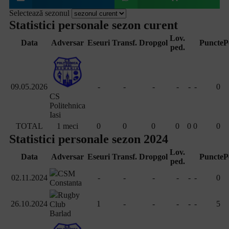
Selectează sezonul
Statistici personale sezon curent
Lov.
Data
Adversar
Eseuri
Transf.
Dropgol
Puncte
P
ped.
09.05.2026
-
-
-
-
-
-
0
CS
Politehnica
Iasi
TOTAL
1 meci
0
0
0
0
0
0
0
Statistici personale sezon 2024
Lov.
Data
Adversar
Eseuri
Transf.
Dropgol
Puncte
P
ped.
CSM
02.11.2024
-
-
-
-
-
-
0
Constanta
Rugby
26.10.2024
1
-
-
-
-
-
5
Club
Barlad