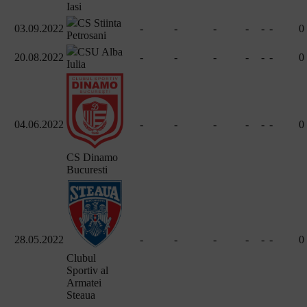
Iasi
CS Stiinta
03.09.2022
-
-
-
-
-
-
0
Petrosani
CSU Alba
20.08.2022
-
-
-
-
-
-
0
Iulia
04.06.2022
-
-
-
-
-
-
0
CS Dinamo
Bucuresti
28.05.2022
-
-
-
-
-
-
0
Clubul
Sportiv al
Armatei
Steaua