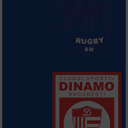
CSM Stiinta Baia Mare
Vezi detalii
despre echipă