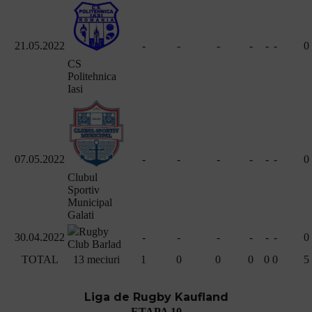
21.05.2022
-
-
-
-
-
-
0
CS
Politehnica
Iasi
07.05.2022
-
-
-
-
-
-
0
Clubul
Sportiv
Municipal
Galati
Rugby
30.04.2022
-
-
-
-
-
-
0
Club Barlad
TOTAL
13 meciuri
1
0
0
0
0
0
5
Liga de Rugby Kaufland
ETAPA 10