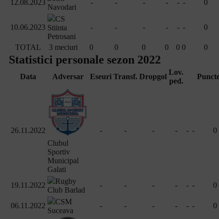
12.08.2023
-
-
-
-
-
-
0
Navodari
CS
10.06.2023
-
-
-
-
-
-
0
Stiinta
Petrosani
TOTAL
3 meciuri
0
0
0
0
0
0
0
Statistici personale sezon 2022
Lov.
Data
Adversar
Eseuri
Transf.
Dropgol
Punct
ped.
26.11.2022
-
-
-
-
-
-
0
Clubul
Sportiv
Municipal
Galati
Rugby
19.11.2022
-
-
-
-
-
-
0
Club Barlad
CSM
06.11.2022
-
-
-
-
-
-
0
Suceava