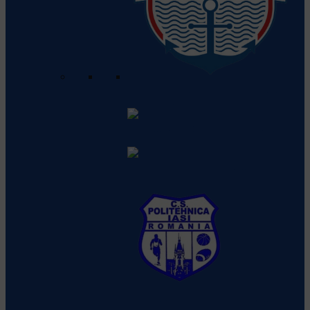
Clubul Sportiv Municipal Galati
Vezi detalii despre echipă
CS Stiinta Petrosani
Vezi detalii
despre echipă
CSM Suceava
Vezi detalii despre
echipă
CS Politehnica Iasi
Vezi detalii