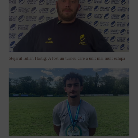
Stejarul Iulian Hartig: A fost un turneu care a unit mai mult echipa