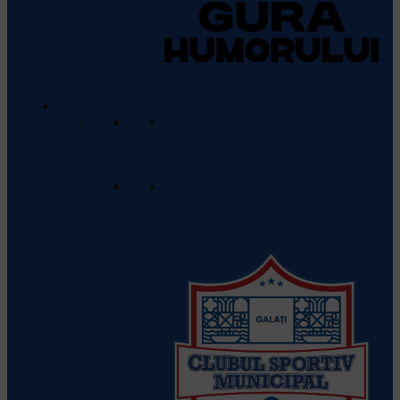
Rugby Club Gura Humorului
Vezi
detalii despre echipă
Divizia Națională de Seniori
Program & Rezultate
Vezi programul meciurilor care vor
urma și rezultatele meciurilor
anterioare.
Clasament
Apasă aici pentru a vedea
clasamentul actual al echipelor din
această ligă.