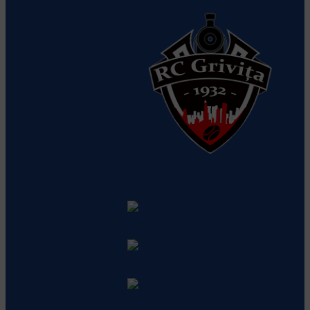
despre echipă
RC Grivita Bucuresti
Vezi detalii
despre echipă
Rugby Club Barlad
Vezi detalii
despre echipă
Sportul Studentesc
Vezi detalii
despre echipă
CSU Phoenix Brasov
Vezi detalii