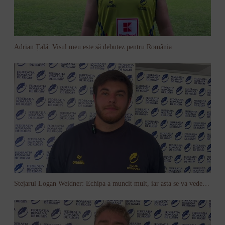
Adrian Țală: Visul meu este să debutez pentru România
Stejarul Logan Weidner: Echipa a muncit mult, iar asta se va vedea în meciurile de la Nations Cup