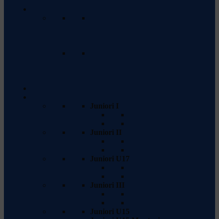
despre echipă
Cupa României
Program & Rezultate
Vezi programul meciurilor care vor
urma și rezultatele meciurilor
anterioare.
Clasament
Apasă aici pentru a vedea
clasamentul actual al echipelor din
această ligă.
Sevens
Juniori
Juniori I
Program & Rezultate
Clasament
Juniori II
Program & Rezultate
Clasament
Juniori U17
Program & Rezultate
Clasament
Juniori III
Program & Rezultate
Clasament
Juniori U15