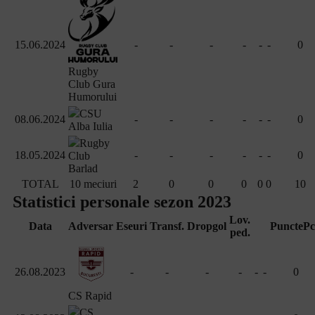
15.06.2024
-
-
-
-
-
-
0
Rugby
Club Gura
Humorului
CSU
08.06.2024
-
-
-
-
-
-
0
Alba Iulia
Rugby
18.05.2024
-
-
-
-
-
-
0
Club
Barlad
TOTAL
10 meciuri
2
0
0
0
0
0
10
Statistici personale sezon 2023
Lov.
Data
Adversar
Eseuri
Transf.
Dropgol
Puncte
Pc
ped.
26.08.2023
-
-
-
-
-
-
0
CS Rapid
CS