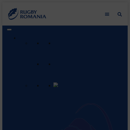
Liga de Rugby Kaufland
Program & Rezultate
Vezi programul meciurilor care vor
urma și rezultatele meciurilor
anterioare.
Clasament
Apasă aici pentru a vedea
clasamentul actual al echipelor din
această ligă.
SCM USV Timisoara
Vezi detalii
despre echipă