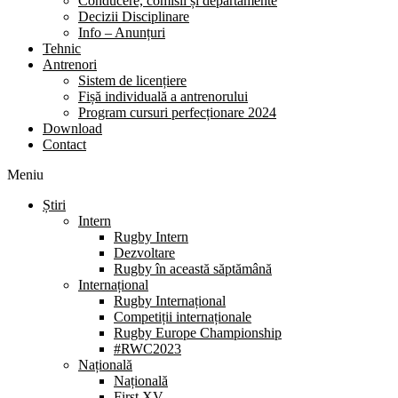
Conducere, comisii și departamente
Decizii Disciplinare
Info – Anunțuri
Tehnic
Antrenori
Sistem de licențiere
Fișă individuală a antrenorului
Program cursuri perfecționare 2024
Download
Contact
Meniu
Știri
Intern
Rugby Intern
Dezvoltare
Rugby în această săptămână
Internațional
Rugby Internațional
Competiții internaționale
Rugby Europe Championship
#RWC2023
Națională
Națională
First XV