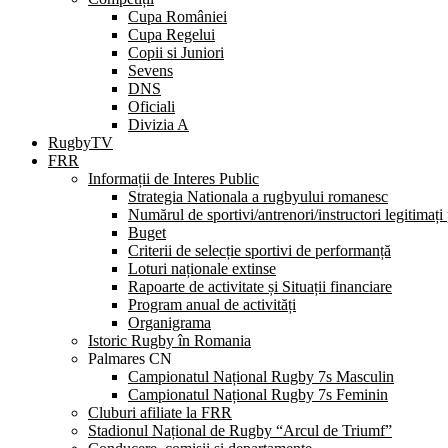
Cupa României
Cupa Regelui
Copii si Juniori
Sevens
DNS
Oficiali
Divizia A
RugbyTV
FRR
Informații de Interes Public
Strategia Nationala a rugbyului romanesc
Numărul de sportivi/antrenori/instructori legitimați
Buget
Criterii de selecție sportivi de performanță
Loturi naționale extinse
Rapoarte de activitate și Situații financiare
Program anual de activități
Organigrama
Istoric Rugby în Romania
Palmares CN
Campionatul Național Rugby 7s Masculin
Campionatul Național Rugby 7s Feminin
Cluburi afiliate la FRR
Stadionul Național de Rugby “Arcul de Triumf”