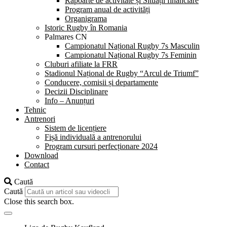
Rapoarte de activitate și Situații financiare
Program anual de activități
Organigrama
Istoric Rugby în Romania
Palmares CN
Campionatul Național Rugby 7s Masculin
Campionatul Național Rugby 7s Feminin
Cluburi afiliate la FRR
Stadionul Național de Rugby “Arcul de Triumf”
Conducere, comisii și departamente
Decizii Disciplinare
Info – Anunțuri
Tehnic
Antrenori
Sistem de licențiere
Fișă individuală a antrenorului
Program cursuri perfecționare 2024
Download
Contact
Caută
Caută
Close this search box.