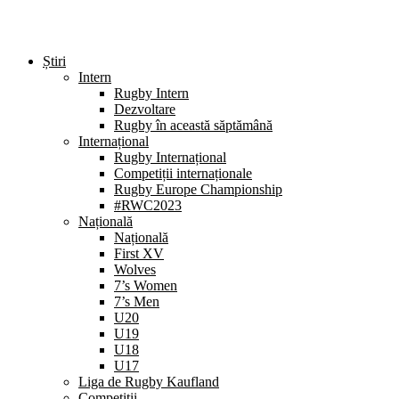
Știri
Intern
Rugby Intern
Dezvoltare
Rugby în această săptămână
Internațional
Rugby Internațional
Competiții internaționale
Rugby Europe Championship
#RWC2023
Națională
Națională
First XV
Wolves
7’s Women
7’s Men
U20
U19
U18
U17
Liga de Rugby Kaufland
Competiții