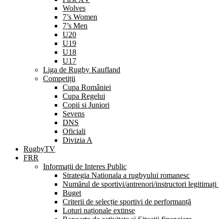
Wolves
7’s Women
7’s Men
U20
U19
U18
U17
Liga de Rugby Kaufland
Competiții
Cupa României
Cupa Regelui
Copii si Juniori
Sevens
DNS
Oficiali
Divizia A
RugbyTV
FRR
Informații de Interes Public
Strategia Nationala a rugbyului romanesc
Numărul de sportivi/antrenori/instructori legitimați
Buget
Criterii de selecție sportivi de performanță
Loturi naționale extinse