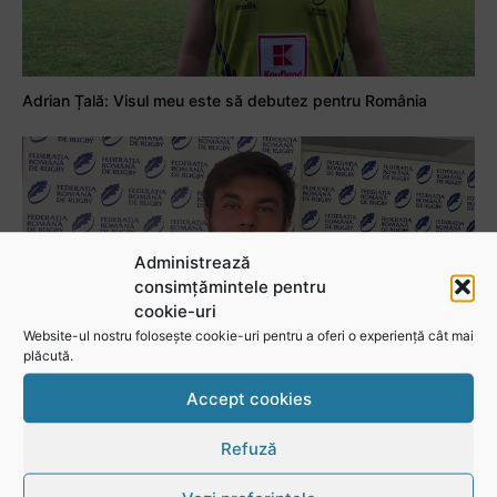
Adrian Țală: Visul meu este să debutez pentru România
Administrează
consimțămintele pentru
cookie-uri
Website-ul nostru folosește cookie-uri pentru a oferi o experiență cât mai
plăcută.
Accept cookies
Stejarul Logan Weidner: Echipa a muncit mult, iar asta se va vedea în meciurile de la Nations Cup
Refuză