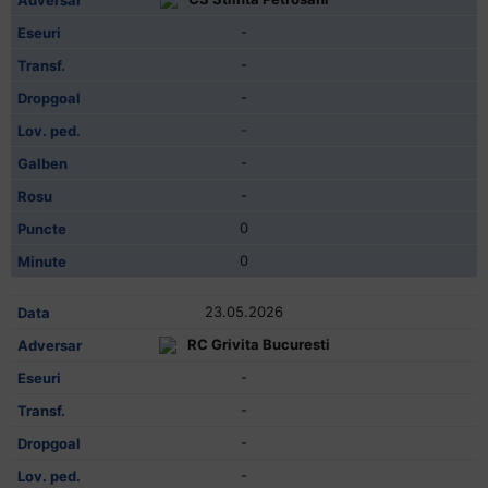
-
-
-
-
-
-
0
0
23.05.2026
RC Grivita Bucuresti
-
-
-
-