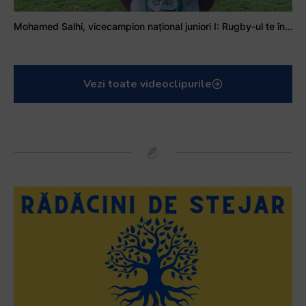
Mohamed Salhi, vicecampion național juniori I: Rugby-ul te învață să accepți și înfrângerile
Vezi toate videoclipurile