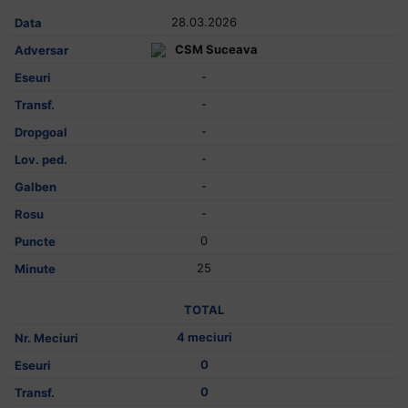
28.03.2026
CSM Suceava
-
-
-
-
-
-
0
25
TOTAL
4 meciuri
0
0