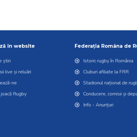
ză în website
Federația Româna de 
 știri
Istoric rugby în România
i live și reluări
Cluburi afiliate la FRR
tează-ne
Stadionul național de rug
 joacă Rugby
Conducere, comisii și de
Info - Anunțuri