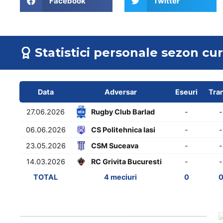
Facebook
Twitter
Statistici personale sezon cu
Data
Adversar
Eseuri
Tran
27.06.2026
-
-
Rugby Club Barlad
06.06.2026
CS Politehnica Iasi
-
-
23.05.2026
CSM Suceava
-
-
14.03.2026
RC Grivita Bucuresti
-
-
TOTAL
4 meciuri
0