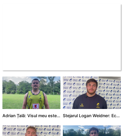
Adrian Țală: Visul meu este să debutez pentru România
Stejarul Logan Weidner: Echipa a muncit mult, iar asta se va vedea în meciurile de la Nations Cup