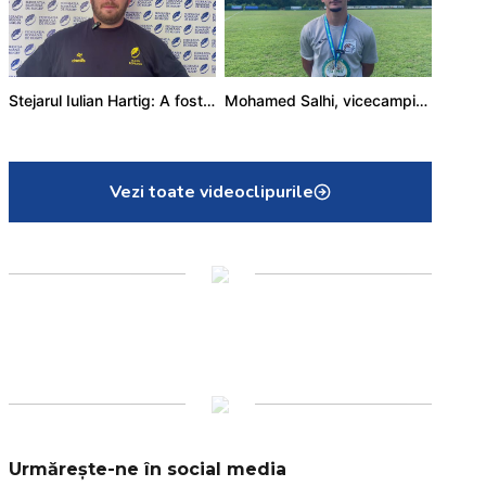
Stejarul Iulian Hartig: A fost un turneu care a unit mai mult echipa
Mohamed Salhi, vicecampion național juniori I: Rugby-ul te învață să accepți și înfrângerile
Vezi toate videoclipurile
Urmărește-ne în social media