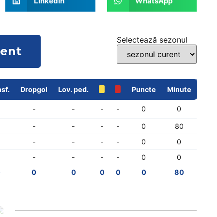
LinkedIn
WhatsApp
Selectează sezonul
rent
sf.
Dropgol
Lov. ped.
Puncte
Minute
-
-
-
-
0
0
-
-
-
-
0
80
-
-
-
-
0
0
-
-
-
-
0
0
0
0
0
0
0
0
80