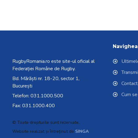
Navighea
RugbyRomania.ro
este site-ul oficial al
Ultimele
Federației Române de Rugby.
Transmisi
Bd. Mărăști nr. 18-20, sector 1,
Contac
București
Cum se
Telefon:
031.1000.500
Fax: 031.1000.400
© Toate drepturile sunt rezervate.
Website realizat și întreținut de
SINGA