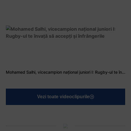
Mohamed Salhi, vicecampion național juniori I: Rugby-ul te învață să accepți și înfrângerile
Vezi toate videoclipurile