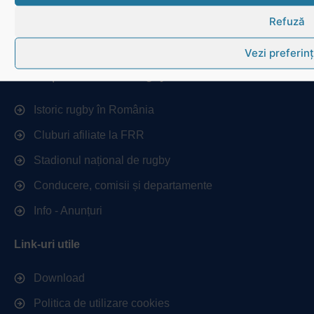
Contactează-ne
Refuză
Cum se joacă Rugby
Vezi preferin
Federația Româna de Rugby
Istoric rugby în România
Cluburi afiliate la FRR
Stadionul național de rugby
Conducere, comisii și departamente
Info - Anunțuri
Link-uri utile
Download
Politica de utilizare cookies