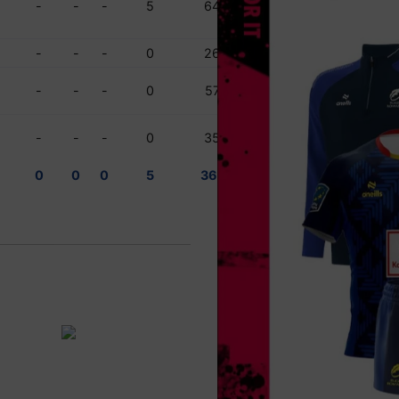
-
-
-
5
64
-
-
-
0
26
-
-
-
0
57
-
-
-
0
35
0
0
0
5
361