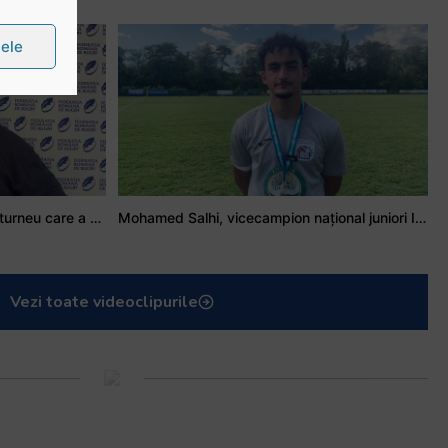
țele
Stejarul Iulian Hartig: A fost un turneu care a unit mai mult echipa
Mohamed Salhi, vicecampion național juniori I: Rugby-ul te învață să accepți și înfrângerile
Vezi toate videoclipurile