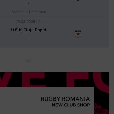
-
Stadionul Tineretului
29.08.2026 | 0:
U Elbi Cluj - Rapid
-