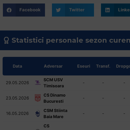
+
Facebook
Twitter
Linke
/".
This
shortcut
activates
Statistici personale sezon cure
the
screen
reader
to
Data
Adversar
Eseuri
Transf.
Dropgo
help
you
SCM USV
navigate
29.05.2026
-
-
-
Timisoara
and
CS Dinamo
interact
23.05.2026
-
-
-
Bucuresti
with
the
CSM Stiinta
16.05.2026
-
-
-
Baia Mare
content.
CS