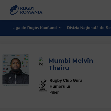
Welcome
to
All
in
One
Liga de Rugby Kaufland
Divizia Națională de Se
Accessibility
screen
reader.
To
start
Mumbi Melvin
the
Thairu
All
in
One
Rugby Club Gura
Accessibility
Humorului
screen
Pilier
reader,
press
"Ctrl