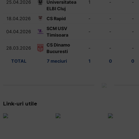
25.04.2026
Universitatea
1
-
-
ELBI Cluj
18.04.2026
CS Rapid
-
-
-
SCM USV
04.04.2026
-
-
-
Timisoara
CS Dinamo
28.03.2026
-
-
-
Bucuresti
TOTAL
7 meciuri
1
0
0
Link-uri utile