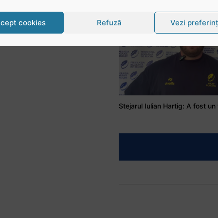
cept cookies
Refuză
Vezi preferin