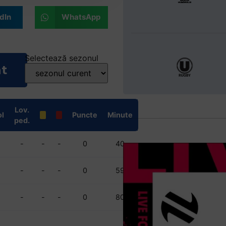
dIn
WhatsApp
Selectează sezonul
nt
Lov.
l
Puncte
Minute
ped.
-
-
-
0
40
-
-
-
0
59
-
-
-
0
80