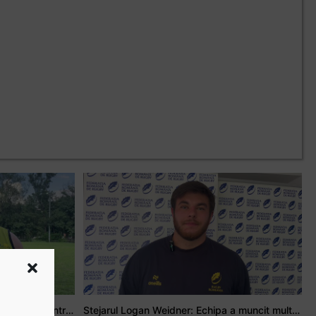
Adrian Țală: Visul meu este să debutez pentru România
Stejarul Logan Weidner: Echipa a muncit mult, iar asta se va vedea în meciurile de la Nations Cup