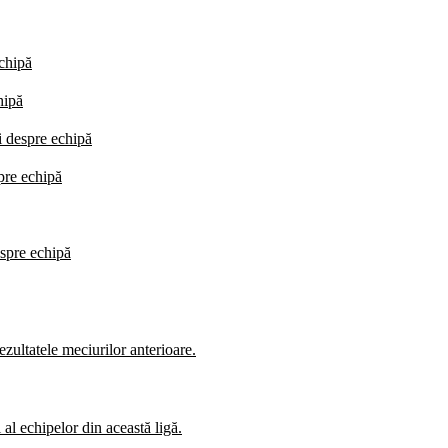
echipă
hipă
i despre echipă
spre echipă
espre echipă
zultatele meciurilor anterioare.
al echipelor din această ligă.