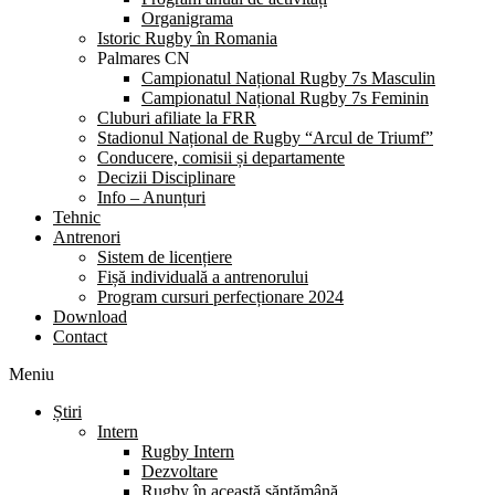
Organigrama
Istoric Rugby în Romania
Palmares CN
Campionatul Național Rugby 7s Masculin
Campionatul Național Rugby 7s Feminin
Cluburi afiliate la FRR
Stadionul Național de Rugby “Arcul de Triumf”
Conducere, comisii și departamente
Decizii Disciplinare
Info – Anunțuri
Tehnic
Antrenori
Sistem de licențiere
Fișă individuală a antrenorului
Program cursuri perfecționare 2024
Download
Contact
Meniu
Știri
Intern
Rugby Intern
Dezvoltare
Rugby în această săptămână