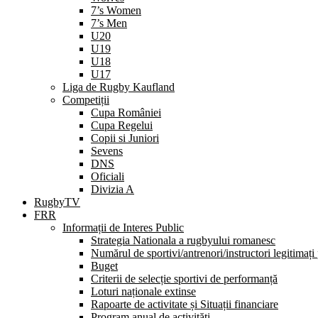
7’s Women
7’s Men
U20
U19
U18
U17
Liga de Rugby Kaufland
Competiții
Cupa României
Cupa Regelui
Copii si Juniori
Sevens
DNS
Oficiali
Divizia A
RugbyTV
FRR
Informații de Interes Public
Strategia Nationala a rugbyului romanesc
Numărul de sportivi/antrenori/instructori legitimați
Buget
Criterii de selecție sportivi de performanță
Loturi naționale extinse
Rapoarte de activitate și Situații financiare
Program anual de activități