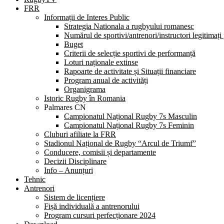
FRR
Informații de Interes Public
Strategia Nationala a rugbyului romanesc
Numărul de sportivi/antrenori/instructori legitimați
Buget
Criterii de selecție sportivi de performanță
Loturi naționale extinse
Rapoarte de activitate și Situații financiare
Program anual de activități
Organigrama
Istoric Rugby în Romania
Palmares CN
Campionatul Național Rugby 7s Masculin
Campionatul Național Rugby 7s Feminin
Cluburi afiliate la FRR
Stadionul Național de Rugby “Arcul de Triumf”
Conducere, comisii și departamente
Decizii Disciplinare
Info – Anunțuri
Tehnic
Antrenori
Sistem de licențiere
Fișă individuală a antrenorului
Program cursuri perfecționare 2024