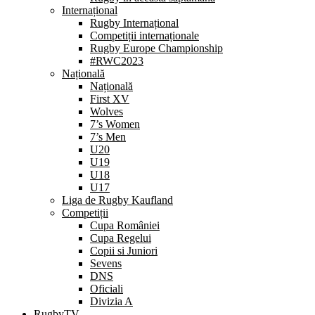
Internațional
Rugby Internațional
Competiții internaționale
Rugby Europe Championship
#RWC2023
Națională
Națională
First XV
Wolves
7’s Women
7’s Men
U20
U19
U18
U17
Liga de Rugby Kaufland
Competiții
Cupa României
Cupa Regelui
Copii si Juniori
Sevens
DNS
Oficiali
Divizia A
RugbyTV