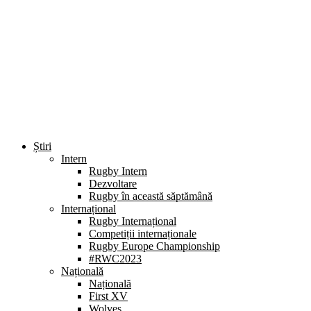
Știri
Intern
Rugby Intern
Dezvoltare
Rugby în această săptămână
Internațional
Rugby Internațional
Competiții internaționale
Rugby Europe Championship
#RWC2023
Națională
Națională
First XV
Wolves