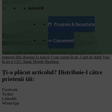
mai 2016.
Juniori III
Program & Rezultate
Pachetul BUN VENIT destinat
Clasament
persoanelor fizice, disponibil online!
Aplică online pentru pachetul "Bun Venit!" de la CEC Bank și
primești fără drumuri la bancă: Cont curent în lei, Card de debit Visa
în lei și CEC Bank Mobile Banking.​
Ți-a plăcut articolul? Distribuie-l către
prietenii tăi:
Facebook
Twitter
LinkedIn
WhatsApp