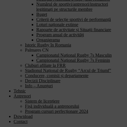
Numărul de sportivi/antrenori/instructori
legitimați pe structurile membre
Buget
Criterii de selecție sportivi de performanță
Loturi naționale extinse
Rapoarte de activitate și Situații financiare
Program anual de activități
Organigrama
Istoric Rugby în Romania
Palmares CN
Campionatul Național Rugby 7s Masculin
Campionatul Național Rugby 7s Feminin
Cluburi afiliate la FRR
Stadionul Național de Rugby “Arcul de Triumf”
Conducere, comisii și departamente
Decizii Disciplinare
Info – Anunțuri
Tehnic
Antrenori
Sistem de licențiere
Fișă individuală a antrenorului
Program cursuri perfecționare 2024
Download
Contact