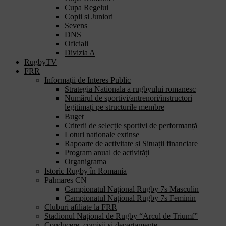
Cupa Regelui
Copii si Juniori
Sevens
DNS
Oficiali
Divizia A
RugbyTV
FRR
Informații de Interes Public
Strategia Nationala a rugbyului romanesc
Numărul de sportivi/antrenori/instructori
legitimați pe structurile membre
Buget
Criterii de selecție sportivi de performanță
Loturi naționale extinse
Rapoarte de activitate și Situații financiare
Program anual de activități
Organigrama
Istoric Rugby în Romania
Palmares CN
Campionatul Național Rugby 7s Masculin
Campionatul Național Rugby 7s Feminin
Cluburi afiliate la FRR
Stadionul Național de Rugby “Arcul de Triumf”
Conducere, comisii și departamente