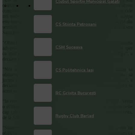
Clubul Sportiv Municipal Galati
obiectivul ramane insa acelasi, cucerirea trofeului. Va fi un sezon
competitional interesant pentru ca ne propunem sa pastram toate cele
trei trofee castigate sezonul trecut. Avem cinci achizitii noi, echipa
este omogena si cred ca vom avea un joc chiar mai bun decat cel din
CS Stiinta Petrosani
sezonul trecut”, a declarat Stelian Burcea, capitanul Timisoara
Saracens, echipa care detine trofeul.
“Obiectivul nostru este de a cuceri trofeul, iar principala noastra
CSM Suceava
adversara este Timisoara. Avem experienta unei finale jucate si sper
ca anul acesta sa fim suficient de pragmatici pentru a si castiga”, a
declarat Cristi Ciornei, de la CSA Steaua, finalist editiei trecute.
“Noi avem o echipa tanara, plecam cu ganduri mari, adica sa
CS Politehnica Iasi
obtinem clasarea in locurile 5-6 si sa facem o figura frumoasa, sa
jucam cat mai bine cu echipele care se vor bate pentru trofeu”, a
declarat Stefan Drusca, de la Politehnica Iasi, echipa ce va juca in
acest sezon in SuperLiga.
RC Grivita Bucuresti
“In orice competitie obiectivul nostru este sa castigam trofeul. Avem
o echipa experimentata si sper ca facem meciuri bune, sa dam peste
cap calculele adversarilor nostri ”, a declarat Constantin Pristavita,
Rugby Club Barlad
de la Stiinta Baia Mare.
“Suntem o echipa tanara, ne-au plecat multi jucatori, nu avem un
obiectiv de loc in aceasta competitie, ci dorim doar sa aratam ca