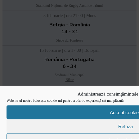
Stadionul Național de Rugby Arcul de Triumf
8 februarie | ora 21:00 | Mons
Belgia - România
14 - 31
Stade du Tondreau
15 februarie | ora 17:00 | Botoșani
România - Portugalia
6 - 34
Stadionul Municipal
Bilete
2 martie | 13:00 | Tbilisi
Administrează consimțămintele 
Semifinale
Website-ul nostru folosește cookie-uri pentru a oferi o experiență cât mai plăcută.
Accept cookie
Georgia - România
43 - 5
Refuză
Avchala Rugby Stadium
TVR Sport