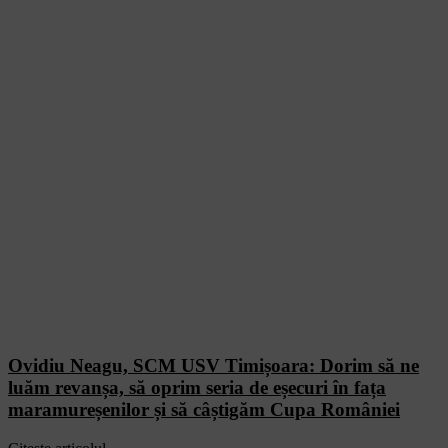
Ovidiu Neagu, SCM USV Timișoara: Dorim să ne
luăm revanșa, să oprim seria de eșecuri în fața
maramureșenilor și să câștigăm Cupa României