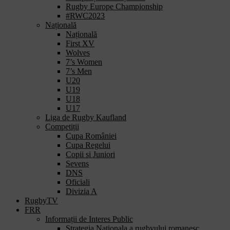
Rugby Europe Championship
#RWC2023
Națională
Națională
First XV
Wolves
7’s Women
7’s Men
U20
U19
U18
U17
Liga de Rugby Kaufland
Competiții
Cupa României
Cupa Regelui
Copii si Juniori
Sevens
DNS
Oficiali
Divizia A
RugbyTV
FRR
Informații de Interes Public
Strategia Nationala a rugbyului romanesc