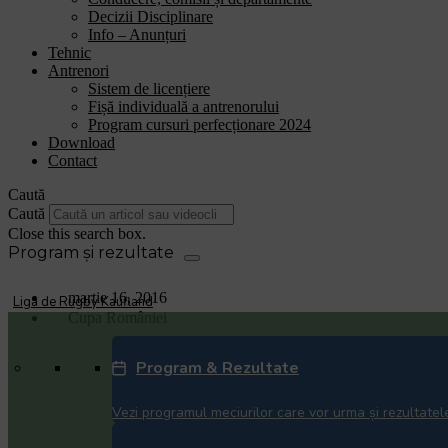
Decizii Disciplinare
Info – Anunțuri
Tehnic
Antrenori
Sistem de licențiere
Fișă individuală a antrenorului
Program cursuri perfecționare 2024
Download
Contact
Caută
Caută
Close this search box.
martie 16, 2016
Liga de Rugby Kaufland
Cupa României
15 echipe iau startul in Cupa Romaniei
Program & Rezultate
Vezi programul meciurilor care vor urma și rezultatele