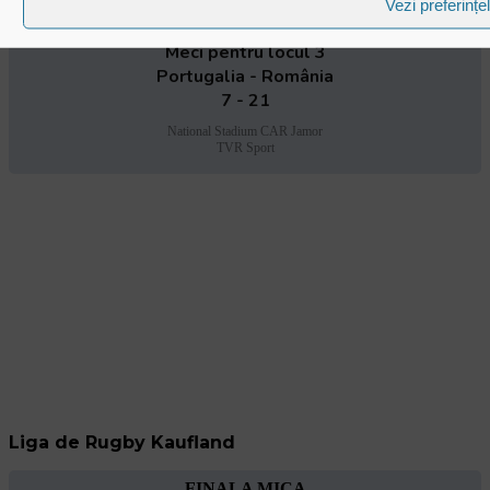
Vezi preferințe
16 martie | 17:00 | Lisabona
Meci pentru locul 3
Portugalia - România
7 - 21
National Stadium CAR Jamor
TVR Sport
Liga de Rugby Kaufland
FINALA MICA