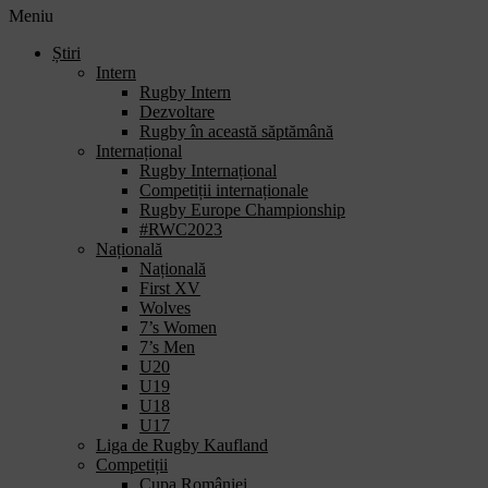
Meniu
Știri
Intern
Rugby Intern
Dezvoltare
Rugby în această săptămână
Internațional
Rugby Internațional
Competiții internaționale
Rugby Europe Championship
#RWC2023
Națională
Națională
First XV
Wolves
7’s Women
7’s Men
U20
U19
U18
U17
Liga de Rugby Kaufland
Competiții
Cupa României