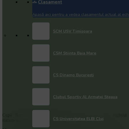
Clasament
Apasă aici pentru a vedea clasamentul actual al echi
SCM USV Timisoara
CSM Stiinta Baia Mare
CS Dinamo Bucuresti
Clubul Sportiv Al Armatei Steaua
Cupa Romaniei, prima competitie a acestui sezon din rugbyul
CS Universitatea ELBI Cluj
romanesc, debuteaza pe 19 martie.