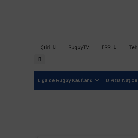
Știri
RugbyTV
FRR
Teh
Liga de Rugby Kaufland
Divizia Națion
23 noiembrie, or
CSA Steaua – CS
semifinala #Lig