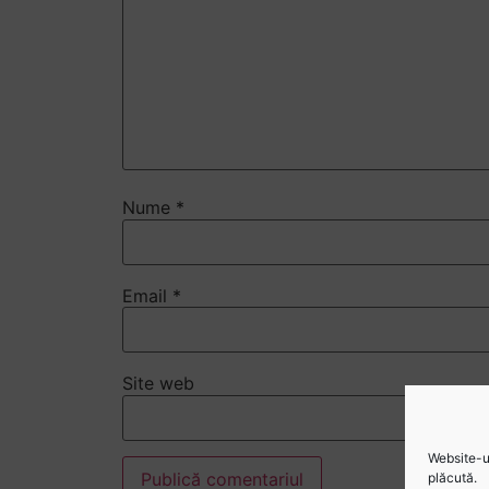
Nume
*
Email
*
Site web
Website-ul
plăcută.