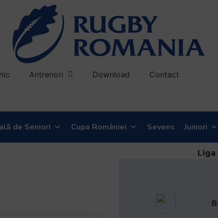
nic
Antrenori
Download
Contact
ală de Seniori
Cupa României
Sevens
Juniori
a 19:30
Liga
 Dinamo,
adeRugby
B