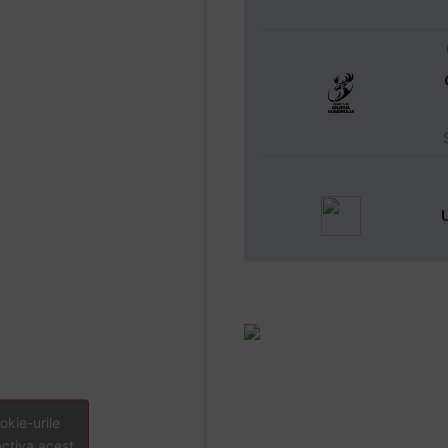
U
okie-urile
activa acest