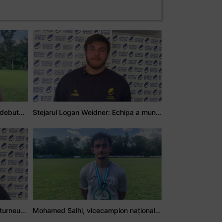
Adrian Țală: Visul meu este să debutez pentru România
Stejarul Logan Weidner: Echipa a muncit mult, iar asta se va vedea în meciurile de la Nations Cup
Stejarul Iulian Hartig: A fost un turneu care a unit mai mult echipa
Mohamed Salhi, vicecampion național juniori I: Rugby-ul te învață să accepți și înfrângerile