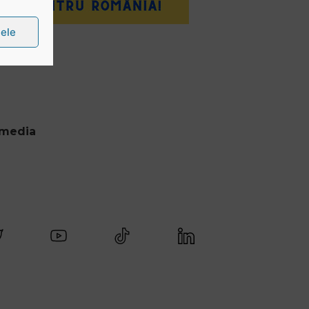
țele
 media