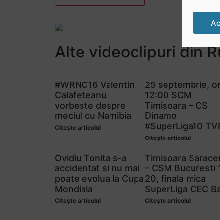
Ac
Alte videoclipuri din
R
#WRNC16 Valentin
25 septembrie, o
Calafeteanu
12:00 SCM
vorbeste despre
Timișoara – CS
meciul cu Namibia
Dinamo
#SuperLiga10 TV
Citește articolul
Citește articolul
Ovidiu Tonita s-a
Timisoara Sarace
accidentat si nu mai
– CSM Bucuresti 
poate evolua la Cupa
20, finala mica
Mondiala
SuperLiga CEC B
Citește articolul
Citește articolul