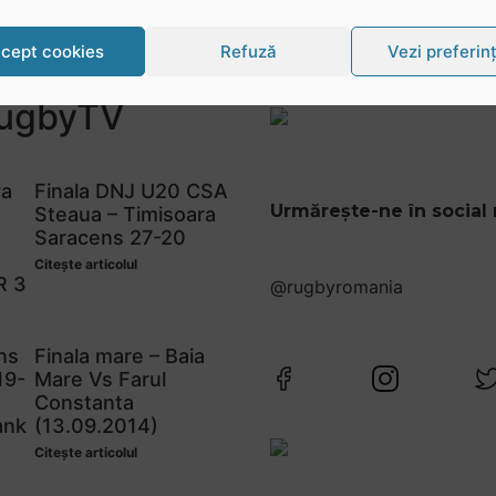
cept cookies
Refuză
Vezi preferin
ugbyTV
ra
Finala DNJ U20 CSA
Urmărește-ne în social
Steaua – Timisoara
Saracens 27-20
Citește articolul
R 3
@rugbyromania
ns
Finala mare – Baia
19-
Mare Vs Farul
Constanta
ank
(13.09.2014)
Citește articolul