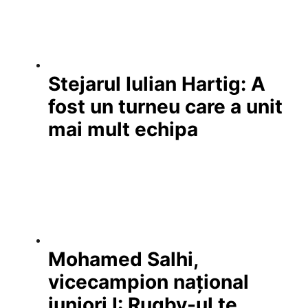
Stejarul Iulian Hartig: A
fost un turneu care a unit
mai mult echipa
Mohamed Salhi,
vicecampion național
juniori I: Rugby-ul te