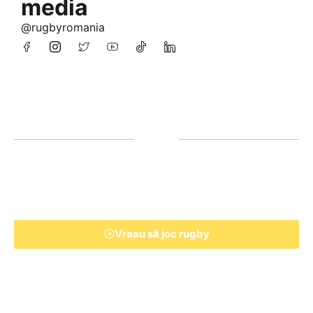
media
@rugbyromania
Vreau să joc rugby