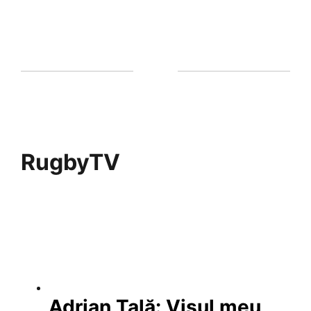
RugbyTV
Adrian Țală: Visul meu