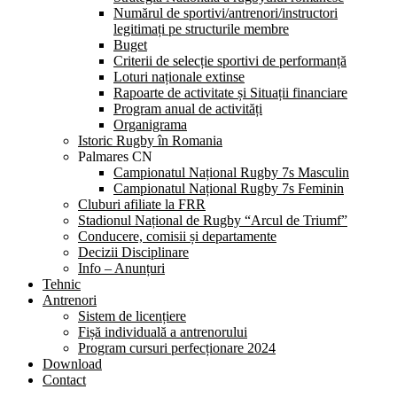
Numărul de sportivi/antrenori/instructori
legitimați pe structurile membre
Buget
Criterii de selecție sportivi de performanță
Loturi naționale extinse
Rapoarte de activitate și Situații financiare
Program anual de activități
Organigrama
Istoric Rugby în Romania
Palmares CN
Campionatul Național Rugby 7s Masculin
Campionatul Național Rugby 7s Feminin
Cluburi afiliate la FRR
Stadionul Național de Rugby “Arcul de Triumf”
Conducere, comisii și departamente
Decizii Disciplinare
Info – Anunțuri
Tehnic
Antrenori
Sistem de licențiere
Fișă individuală a antrenorului
Program cursuri perfecționare 2024
Download
Contact