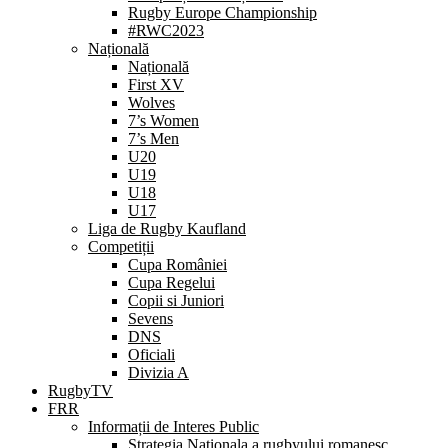
Rugby Europe Championship
#RWC2023
Națională
Națională
First XV
Wolves
7’s Women
7’s Men
U20
U19
U18
U17
Liga de Rugby Kaufland
Competiții
Cupa României
Cupa Regelui
Copii si Juniori
Sevens
DNS
Oficiali
Divizia A
RugbyTV
FRR
Informații de Interes Public
Strategia Nationala a rugbyului romanesc