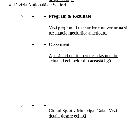
Divizia Națională de Seniori
Program & Rezultate
Vezi programul meciurilor care vor urma și
rezultatele meciurilor anterioare.
Clasament
Apasă aici pentru a vedea clasamentul
actual al echipelor din această ligă.
Clubul Sportiv Municipal Galati
Vezi
detalii despre echipă