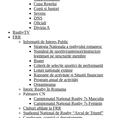
Cupa Regelui
Copii si Juniori
Sevens
DNS
Oficiali
Divizia A
RugbyTV
FRR
Informații de Interes Public
Strategia Nationala a rugbyului romanesc
Numărul de sportivi/antrenori/instructori
legitimați pe structurile membre
Buget
Criterii de selecție sportivi de performanță
Loturi naționale extinse
Rapoarte de activitate și Situații financiare
Program anual de activități
Organigrama
Istoric Rugby în Romania
Palmares CN
Campionatul Național Rugby 7s Masculin
Campionatul Național Rugby 7s Feminin
Cluburi afiliate la FRR
Stadionul Național de Rugby “Arcul de Triumf”
Conducere, comisii și departamente