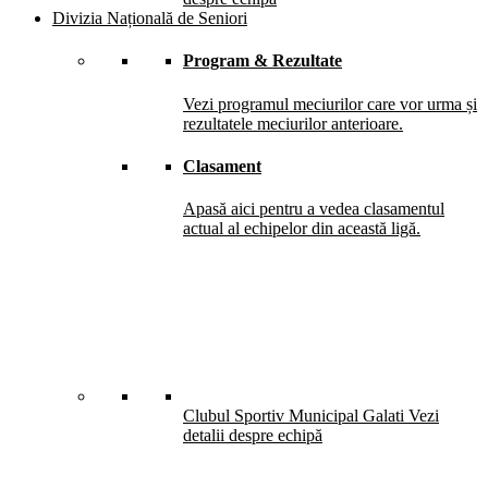
Divizia Națională de Seniori
Program & Rezultate
Vezi programul meciurilor care vor urma și
rezultatele meciurilor anterioare.
Clasament
Apasă aici pentru a vedea clasamentul
actual al echipelor din această ligă.
Clubul Sportiv Municipal Galati
Vezi
detalii despre echipă