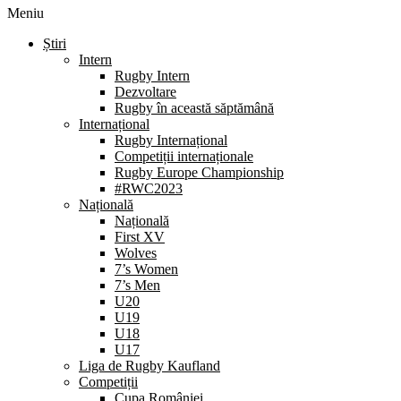
Meniu
Știri
Intern
Rugby Intern
Dezvoltare
Rugby în această săptămână
Internațional
Rugby Internațional
Competiții internaționale
Rugby Europe Championship
#RWC2023
Națională
Națională
First XV
Wolves
7’s Women
7’s Men
U20
U19
U18
U17
Liga de Rugby Kaufland
Competiții
Cupa României