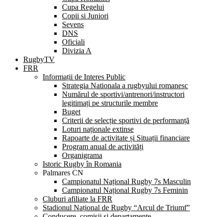
Cupa Regelui
Copii si Juniori
Sevens
DNS
Oficiali
Divizia A
RugbyTV
FRR
Informații de Interes Public
Strategia Nationala a rugbyului romanesc
Numărul de sportivi/antrenori/instructori
legitimați pe structurile membre
Buget
Criterii de selecție sportivi de performanță
Loturi naționale extinse
Rapoarte de activitate și Situații financiare
Program anual de activități
Organigrama
Istoric Rugby în Romania
Palmares CN
Campionatul Național Rugby 7s Masculin
Campionatul Național Rugby 7s Feminin
Cluburi afiliate la FRR
Stadionul Național de Rugby “Arcul de Triumf”
Conducere, comisii și departamente