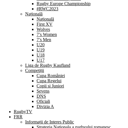
Rugby Europe Championship
#RWC2023
Națională
Națională
First XV
Wolves
7’s Women
7’s Men
U20
U19
U18
U17
Liga de Rugby Kaufland
Competiții
Cupa României
Cupa Regelui
Copii si Juniori
Sevens
DNS
Oficiali
Divizia A
RugbyTV
FRR
Informații de Interes Public
Strategia Nationala a rugbyului romanesc