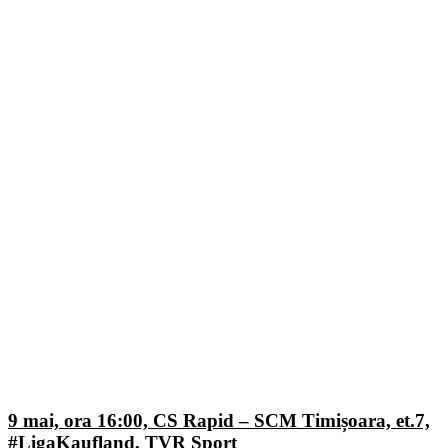
9 mai, ora 16:00, CS Rapid – SCM Timișoara, et.7,
#LigaKaufland, TVR Sport