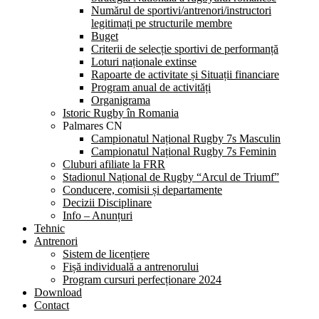
Numărul de sportivi/antrenori/instructori
legitimați pe structurile membre
Buget
Criterii de selecție sportivi de performanță
Loturi naționale extinse
Rapoarte de activitate și Situații financiare
Program anual de activități
Organigrama
Istoric Rugby în Romania
Palmares CN
Campionatul Național Rugby 7s Masculin
Campionatul Național Rugby 7s Feminin
Cluburi afiliate la FRR
Stadionul Național de Rugby “Arcul de Triumf”
Conducere, comisii și departamente
Decizii Disciplinare
Info – Anunțuri
Tehnic
Antrenori
Sistem de licențiere
Fișă individuală a antrenorului
Program cursuri perfecționare 2024
Download
Contact