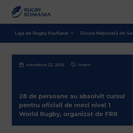
Welcome
to
All
in
One
Liga de Rugby Kaufland
Divizia Națională de Se
Accessibility
screen
reader.
To
octombrie 22, 2016
Intern
start
the
All
in
28 de persoane au absolvit cursul
One
Accessibility
pentru oficiali de meci nivel 1
screen
World Rugby, organizat de FRR
reader,
press
"Ctrl