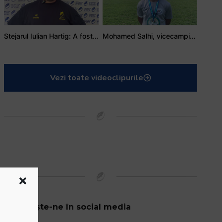
Stejarul Iulian Hartig: A fost un turneu care a unit mai mult echipa
Mohamed Salhi, vicecampion național juniori I: Rugby-ul te învață să accepți și înfrângerile
Vezi toate videoclipurile
Urmărește-ne în social media