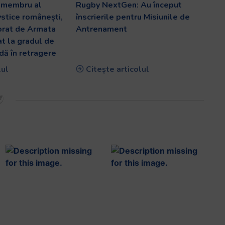
v membru al
Rugby NextGen: Au început
ystice românești,
înscrierile pentru Misiunile de
orat de Armata
Antrenament
at la gradul de
dă în retragere
lul
Citește articolul