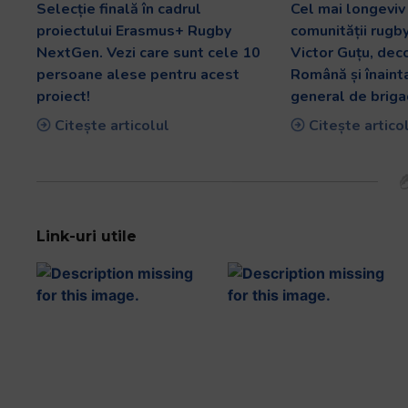
Selecție finală în cadrul
Cel mai longevi
proiectului Erasmus+ Rugby
comunității rugb
NextGen. Vezi care sunt cele 10
Victor Guțu, dec
persoane alese pentru acest
Română și înaint
proiect!
general de briga
Citește articolul
Citește artico
Link-uri utile