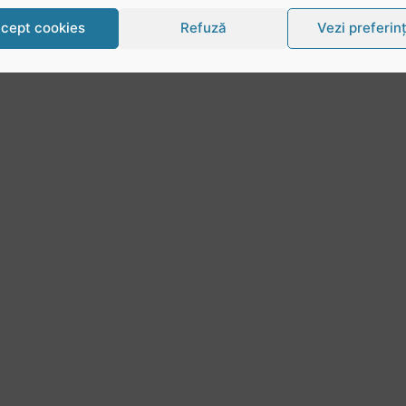
cept cookies
Refuză
Vezi preferin