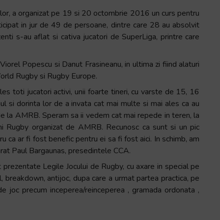
lor, a organizat pe 19 si 20 octombrie 2016 un curs pentru
icipat in jur de 49 de persoane, dintre care 28 au absolvit
zenti s-au aflat si cativa jucatori de SuperLiga, printre care
iorel Popescu si Danut Frasineanu, in ultima zi fiind alaturi
 World Rugby si Rugby Europe.
s toti jucatori activi, unii foarte tineri, cu varste de 15, 16
ul si dorinta lor de a invata cat mai multe si mai ales ca au
pii de la AMRB. Speram sa ii vedem cat mai repede in teren, la
ini Rugby organizat de AMRB. Recunosc ca sunt si un pic
ca ar fi fost benefic pentru ei sa fi fost aici. In schimb, am
clarat Paul Bargaunas, presedintele CCA.
st prezentate Legile Jocului de Rugby, cu axare in special pe
 breakdown, antijoc, dupa care a urmat partea practica, pe
i de joc precum inceperea/reinceperea , gramada ordonata ,