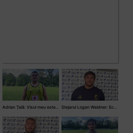
Adrian Țală: Visul meu este să debutez pentru România
Stejarul Logan Weidner: Echipa a muncit mult, iar asta se va vedea în meciurile de la Nations Cup