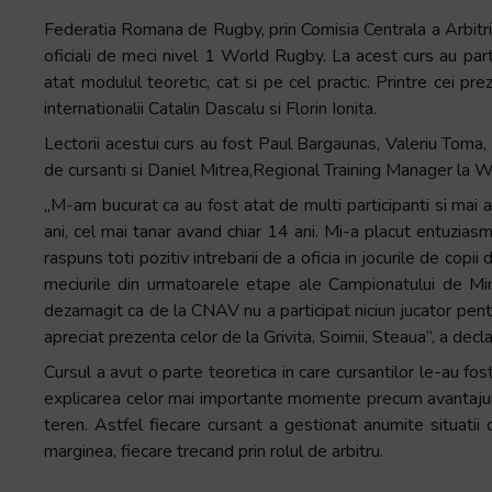
+
Federatia Romana de Rugby, prin Comisia Centrala a Arbitri
/".
oficiali de meci nivel 1 World Rugby. La acest curs au part
This
atat modulul teoretic, cat si pe cel practic. Printre cei pre
shortcut
internationalii Catalin Dascalu si Florin Ionita.
activates
Lectorii acestui curs au fost Paul Bargaunas, Valeriu Toma, V
the
de cursanti si Daniel Mitrea,Regional Training Manager la
screen
„M-am bucurat ca au fost atat de multi participanti si mai ale
reader
ani, cel mai tanar avand chiar 14 ani. Mi-a placut entuziasm
to
raspuns toti pozitiv intrebarii de a oficia in jocurile de co
help
meciurile din urmatoarele etape ale Campionatului de M
you
dezamagit ca de la CNAV nu a participat niciun jucator pentru 
navigate
apreciat prezenta celor de la Grivita, Soimii, Steaua”, a de
and
interact
Cursul a avut o parte teoretica in care cursantilor le-au fo
with
explicarea celor mai importante momente precum avantajul,
the
teren. Astfel fiecare cursant a gestionat anumite situati
content.
marginea, fiecare trecand prin rolul de arbitru.