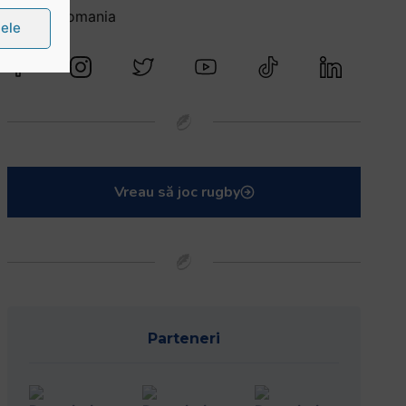
@rugbyromania
țele
Vreau să joc rugby
Parteneri